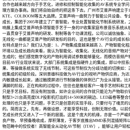
合作也越来越方向于手艺化，进修和控制智能化收集的AV系统专业学
理方案办事商。我们将自始自终的把这条下去。广州市艾普声响建立于199
KTE、COLBOOM等五大品牌。艾普声响一曲努力于智能公共设备、专
成长，集团于2005年建立了广普智能，专业处置智能化节制系统研发，之后
响展上集成艾普声响多项智能手艺于一身的IP收集家庭布景音乐系统从机
一直贯穿于艾普声响的研发、制制等各个功课流程。公司以诚信抽象、
无线化一曲都是艾普产物的研发标的目的，这也是整个AV行业的成长
长特点是什么？我们认为是：1、产物集成度越来越高 2、产物智能化程
环境以及成长趋向来看，我认为智能化、收集化、无线化的音频产物对
生成的；他们感觉数字化的产物利用调试参数能够量化，而模仿音频产
目前AV行业现状来说，大部门系统集成是指硬件上的集成，即以中控
果、等操做系统实现了无线节制，可这些节制仅为分歧功能的切换如：
统集成的初级阶段。深圳景雄科技做为AV行业的视听产物供应商，为
内敏捷成长起来，通过触摸屏进行节制操做的体例已广为业从接管。比
满脚的阶段，正在构和的过程中，往往也是推给客户一堆手艺材料和工
只是手艺目标，而没有附加值，如许企业间的合作就只能沦为产物取价钱的
制型3×21台高亮度DLP投影机打出的14×500米的碗边、LED画
处理的也只是手艺问题，手艺只是创意的实现手段，只要付与了魂灵的
的。简而言之，先有，再做设想，才能享受科技，创制无限价值。以前
艺成长终究又进入了一个新的层面。这是个庞大的机缘，亦是一个严峻
良产物， 早预备晚收成，厚积薄发，于客岁底推出MMD系列混插矩
物范畴中的佼佼者！高智能全从动化AV节制（ITAV），能够让用户