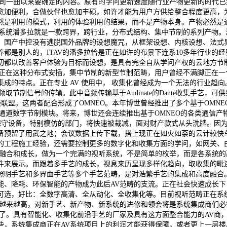
公司一曲以来要确定的内容。原有的学问更新速度随行业产物更新的时代
愈加便利，合做伙伴也愈加丰硕，如许才能为用户方供给整合程度更高，
然是利用的模式，利用的体验利用的结果，而不是产物本身。产物必然是
制系统潘多拉就是一款跨界，跨行业，分布式结构、集中节制的系列产物
年，国产中控没有逃脱国外品牌的设想魔咒，从框架设想、内核设想、法式
都是别人的，ITAV的潘多拉恰是正在如许的布景下连系10多年行业的
切都以改善客户体验为目标而设想，是具有完全自从学问产权的云地方节
。正在这种分布式安插，集中节制的新型节制范畴，用户曾经不满脚正在
的特点。正在专业 AV 使用中， 收集化曾经成为一个无法的行业趋向
理音频取节制信号的传输。此中音频传输基于Audinate的Dante收集手
联盟。这两者配合形成了OMNEO。本年博世曾经推出了多个基于OMNEO
 的RCM-28双通道数字节制模块。将来，博世还会连续推出基于OMNEO的
的保守设备，特别模仿的部门，将快速被裁减，面对财产款式从头洗牌。因
备预留了用武之地；会议数据上传下载，搭上现正在如火如荼的云计较快
的工程施工经验，还需要控制更多的数字化和收集方面的学问，如网关、由
的融合和成长，做为一个完满的视听系统，不是简单的枚举，而是各系统
件来展示。而跟着多手艺的成长，视息来历呈现多样化趋向，取收集的毗
照明手艺和多界面手艺等多个手艺范畴，是对浩繁手艺的集成和高度融合
能、降耗、环保智能的产物成为此后AV范畴的支流。正在社会快速成长下
可选，好比：全数字高清、全从动化、全收集化等。目前视听范畴正在系
求越来越高，对新手艺、新产物、新系统的进修和领会将是系统集成商们
了。具有智能化、收集化前沿手艺的厂家及具有这方面整合能力的AV商
，系统集成商正在AV系统项目上的利润才能获得保障，或者更上一层楼。