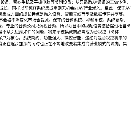
由设备、智妙手机及平板电脑等节制设备；从只熟悉AV设备的工做体例，
长，同样以前纯IT系统集成商则无机会向AV行业渗入。至此，保守AV
统集成方面的成长特点是融入设想、智能无线节制及数据传输共享等。
才不会被不竭变化市场合裁减。保守的音频系统、视频系统，系统复杂、
去，专业的音频公司只沉视音频，所以项目中的视频设置装备摆设相当简
得不从头思虑如许的问题，将来系统集成商必需成为音视控（简称
客户为核心，系统简约、功能强大、操控智能，这绝对是音视控将来的
度正在逐步加深的同时也正在不竭地改变着集成商营业模式的流向，集