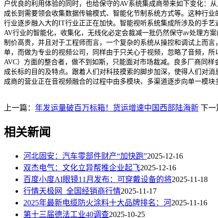
户优良的利用体验的同时，也给保守的AV系统集成商带来如下变化：从
成长到需要领会收集数据传输模式、智能化节制系统方式等。这种行业的
行业逐步融入大的IT行业正正在加快。智能视听系统集成所涉及的手
AV行业的智能化，收集化，无线化必定会裁减一批仍然保守av处理方
制价高贵，并且对于工程师而言，一个复杂的系统从操控和调试上而言
单，而做为专业的视频公司，同样由于只关心于视频，忽略了音频，所
AVC）方面的整合者，做不到如斯，只能面对市场裁减。良多厂商同
成长标的目的及特点。跟着人们对科技摸索的脚步加深，使得人们对消
成商的营业正在音视频融合的过程中由多模块、多渠道逐步向单一模块
上一篇：
年发运量破百万标箱！货运增速中国西部陆海新
下一
相关新闻
河北固安：汽车零部件财产“加快跑”
2025-12-16
双杰电气：文化立异帮推企业起飞
2025-12-16
百度小度AI眼镜11月发布：可穿戴设备的将
2025-11-18
行情天极网_全国经销商行情
2025-11-17
2025年最新电缆防火涂料十大品牌排名：河
2025-11-16
第十三届德法工业40调查
2025-10-25