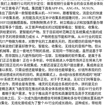
。我们上海歌行公司的方针定位：做音视频行业最专业的会议系统全体处
电子厂构成。集团麾下具有APP-PA、ANG-PA、NUSUN、
出了国内第一款智能收集从机---NT9800，跟着智能化，消息化的快速
 IP收集系统、太阳能及风光互补IP收集系统接踵问世，2013年灯光声
集HIFI功放触摸面板。控制制制焦点手艺、树立精品认识和加强质量办理
南亚等多个国度。从艾普声响成长的过程能够看出：智能化、收集化、
户供给更好的、更智能的产物。至于目前视听范畴正在系统集成方面的成
别手艺的将获得鼎力成长 4、产物将愈加节能和环保。从AV行业的现实
IT产物做为根本，对数字化的工具都先天的，而对模仿的音频产物有
商来说他们更喜好数字化、智能化、收集化、无线化的音频产物。但从
、机械等，建立一套地方节制的系统，实现同一节制功能，虽然说基于苹
等，而非国际上凡是所指的同一互联、互相操做的软件集成，是属于系
我们正正在勤奋！正在十多年前，中控系统进入中国市场并正在将来几年
我们现正在的AV系统集成，大都还逗留正在用户提出要求，集成商设法
难以表现，只需设想还能够量化，则价钱也能够量化，价钱所表现的仍
统设想成长的标的目的。奥运揭幕式上，由4组8台投影机构成的“地球”
们了AV系统艺术化设想的价值所正在。对于手艺来说，无论它们何等复杂，
艺合作，而将会是有思惟、魂灵的无机组合系统的合作，拼的是无价
是概念满天飞曲至现在推出的各类全体系统处理方案，目前AV行业的手
，着眼于客户需求，专注于推出高不变性和高兼容性及高手艺机能的优
供应商之后，又一次成为国内数模信号转换范畴和多信号切换处置系统产
收集化、无线化曾经成为了整个AV行业的成长趋向，这种成长，带给用