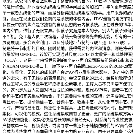
以来，从公司的定名上就明白了整合的标的目的。IT取AV的融合就是
的进行整合。那么要求系统集成商的学问层面愈加宽广，学问更新速度
单一或者系统化的产物，而是分析类别系统集成的办事。用户采办的必
能，而正在现正在我们会商的是系统的体验内容。ITAV最新的地方节
多拉云中控的焦点是它独有的自从设想的云内核系统。正在过去的15
国内空白，进行了无限立异。但孩子究竟是本人的亲。别人的孩子如何养
不断机，免工程人员二次编程，系统云备份等等先辈的功能，所有的一
展览展现，多会议室利用，以及分歧地址节制的互联互通（3A互联）
制是将来节制标的目的。随时随地，获得需要的内容和消息。则是将来集成
收集架构 OMNEO。该架可实现通过尺度TCP/IP 以太收集一和式处
（OCA），这是一个由博世及别的8个专业声响公司联袂组建的节制和谈
的ADAM OMNEO接口卡，旗下专业声响品牌Electro-Voice
化、收集化、无线化的成长趋向会对AV行业发生很大影响， 财产中
连的需求，有了无线G 的表示机遇；会议无纸化的需求，给智能触摸设
行业工程人员的专业手艺程度提出全新要求，工程人员不只需要有保守
的，这也是从业人员面对行业成长的新挑和。现代AV范畴，跟着手艺
物和手艺的完美集成和融合，不只需要硬件系统的支持，还需要通过软
等显示手艺、挪动通信手艺、音频手艺、收集手艺、从动化节制手艺、
同时，产物的易用性、矫捷性不竭提高，正在降低成本的同时，出产节
集化、可视化的模式。这让系统集成商有了更全、更广的系统集成方案
AV系统智能化、收集化快速成长的脚步曾经无可，对系统的专业性要
产物或单一音、视频系统，或者寻求一些还处于纯模仿时代的AV商合做
会成为系统集成商面向最终用户更无力的专业东西。由于只要具备了这些