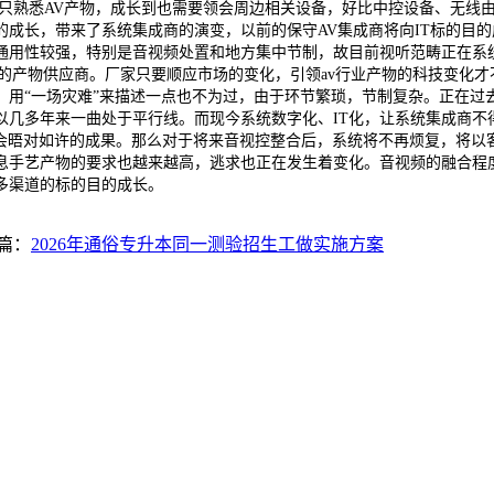
只熟悉AV产物，成长到也需要领会周边相关设备，好比中控设备、无线
成长，带来了系统集成商的演变，以前的保守AV集成商将向IT标的目的成
艺通用性较强，特别是音视频处置和地方集中节制，故目前视听范畴正在系
案的产物供应商。厂家只要顺应市场的变化，引领av行业产物的科技变化
，用“一场灾难”来描述一点也不为过，由于环节繁琐，节制复杂。正在过
以几多年来一曲处于平行线。而现今系统数字化、IT化，让系统集成商不
样会晤对如许的成果。那么对于将来音视控整合后，系统将不再烦复，将以
息手艺产物的要求也越来越高，逃求也正在发生着变化。音视频的融合程
多渠道的标的目的成长。
篇：
2026年通俗专升本同一测验招生工做实施方案