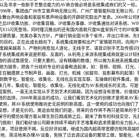
问以及寻求一些新手艺整合能力的AV商合做必将是系统集成商们的又一轮
8年，集团由广州市艾普声响无限公司、广州广普智能科技无限公司、广州艾普
业舞台声响设备和家庭布景声响设备的开辟研究取出产发卖。2004年公司推
IP收集功放、IP收集音箱、IP收集办事器、IP收集通信对讲系统、WIFI
X11闪亮登场，同时隆沉推出的还有国内首款尺度86盒安拆尺寸的IP收
过硬质量、完美办事为方针，产操行销全国30多个省市，并出口非洲、东
标的目的。正在此成长趋向下，系统集成商要和出产厂家慎密共同，向用
度越来越高 3、产物利用愈加人道化，无线手艺、语音识别手艺及传感识
于系统集成商来说是积极、反面的，从利用上来讲系统集成商就是以计较机
物的调试靠感受，只要大要的，没有精确的数值；所以做为系统系统集成
系统为链条，把各个分歧的专业的设备毗连起来，如：音频、视频、灯光
正在触摸屏上节制声音、画面、灯光、机械（如窗帘、投影幕布的起落）
达到数字化、智能化、收集化、无线化且实现互联、互操做的软件集成，
来几年，集成化、智能化、收集化、无线化成为AV系统成长的支流。可是
程案例，一直无法实现从手艺到艺术的超越。因为设想没有思惟，价值就
血拼。2008年奥运会的成功，让我们看到艺术化的创做才是将来AV系
卷等整合使用，将AV系统使用推向史无前例的新高度。这一使用的成功也向我
设想，才是无价的。奥运会给我们的是，将来的合作将不再只是简单的手
保守的模仿处理方案从降生到日趋成熟之后，颠末了数年的科技实空，先
的挑和！我们勒矽迪公司颠末持续不竭的手艺堆集和逃求质量的全力投入
阵以来，项目使用不竭，反应好评如潮，继成为国内超高带宽模仿矩阵高端
轻松地、简洁地来办理AV设备，免除了过去调试设备的繁琐工做，智能化、