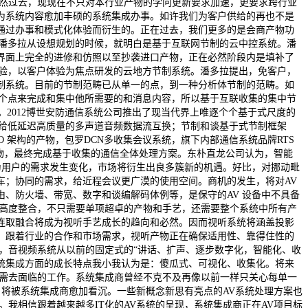
已然过去，现现在不只对本行业产物的学问更新要求加速，更要求跨行业
为系统内容愈加丰硕的系统集成办事。如许我们为客户供给的再也不是
通过办事和模式化体验而衍生的。正在过去，我们更多的是会商产物功
。潘多拉从设想规划的时候，就明白是基于互联网节制的云中控系统。潘
界面上完全的进修和仿照以至抄袭进口产物，正在必然阶段内是填补了
经验，以客户体验为焦点研发的云地方节制系统。潘多拉提出，免客户，
制系统。目前的节制范畴已从单一的点，到一种分析体节制的范畴。如
一个点来完成和集中他所需要的和消息内容，所以基于互联收集的集中节
。2012博世安防通信系统公司推出了现当代界上唯逐个个基于式尺度的
艺，可供给低延迟高质量的多声道音频数据流互换；节制和谈基于式节制框架
 架构的产物，包罗DCN多收集会议系统，旗下内部通信系统品牌RTS
各类通信产物，最终完成基于收集的通信全体处理方案。东朴直龙公司认为，智能
为用户的需求发生变化，市场将衍生出良多簇新的机遇。好比，对挪动毗
车；协同的需求，给近程会议更广漠的使用空间。商机的发生，将对AV
、防火墙、带宽、数字和谈编解码体例等，是保守的AV 设备中不具备
的高度整合，不只需要单项超卓的产物和手艺，还需要整个系统中所有产
连取融合将成为视听手艺成长的趋向和必然。因而视听系统将涵盖投影
。跟着行业的合作和市场需求，视听产物正在确保适用性、靠得住性的
，音视频系统从以前的固定式的“讲话、扩声、逐步数字化，智能化、收
统集成方面的成长特点我小我认为是：傻瓜式、可视化、收集化。将来
必需去面临的工作。系统集成商曾经不克不及再像以前一样只关心每单一
，将被系统集成商愈加看沉。一些新概念新思有亮点的AV系统处理方案也
我相信跟着越来越多IT化的AV系统的呈现，系统集成商正在AV项目标