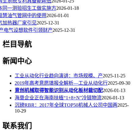
再生系统专利具备能耗低
2026-01-25
升本同一测验招生工做实施方
2026-01-18
聪慧油气管网中的使用
2026-01-01
气加热器厂家引见
2025-12-31
国产电气设想软件引领财产
2025-12-31
栏目导航
新闻中心
工业从动化行业趋向演讲：市场规模、产
2025-11-25
2019年高考意愿填报全解析—工业从动化行
2025-09-30
意创机械取得智能识别从动化板材裁切配
2026-01-13
海垦企业正在海南扶植“1+8+N”冷链物流
2026-01-13
沉磅RBR：2017年全球TOP50机械人公司中国两
2025-
10-29
联系我们