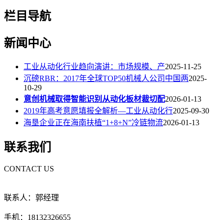
栏目导航
新闻中心
工业从动化行业趋向演讲：市场规模、产
2025-11-25
沉磅RBR：2017年全球TOP50机械人公司中国两
2025-
10-29
意创机械取得智能识别从动化板材裁切配
2026-01-13
2019年高考意愿填报全解析—工业从动化行
2025-09-30
海垦企业正在海南扶植“1+8+N”冷链物流
2026-01-13
联系我们
CONTACT US
联系人：郭经理
手机：18132326655