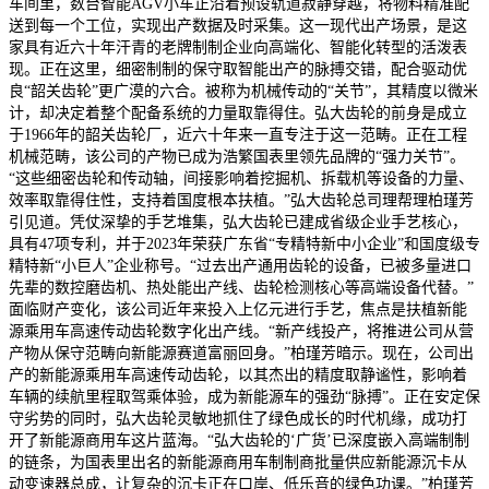
车间里，数台智能AGV小车正沿着预设轨道寂静穿越，将物料精准配
送到每一个工位，实现出产数据及时采集。这一现代出产场景，是这
家具有近六十年汗青的老牌制制企业向高端化、智能化转型的活泼表
现。正在这里，细密制制的保守取智能出产的脉搏交错，配合驱动优
良“韶关齿轮”更广漠的六合。被称为机械传动的“关节”，其精度以微米
计，却决定着整个配备系统的力量取靠得住。弘大齿轮的前身是成立
于1966年的韶关齿轮厂，近六十年来一直专注于这一范畴。正在工程
机械范畴，该公司的产物已成为浩繁国表里领先品牌的“强力关节”。
“这些细密齿轮和传动轴，间接影响着挖掘机、拆载机等设备的力量、
效率取靠得住性，支持着国度根本扶植。”弘大齿轮总司理帮理柏瑾芳
引见道。凭仗深挚的手艺堆集，弘大齿轮已建成省级企业手艺核心，
具有47项专利，并于2023年荣获广东省“专精特新中小企业”和国度级专
精特新“小巨人”企业称号。“过去出产通用齿轮的设备，已被多量进口
先辈的数控磨齿机、热处能出产线、齿轮检测核心等高端设备代替。”
面临财产变化，该公司近年来投入上亿元进行手艺，焦点是扶植新能
源乘用车高速传动齿轮数字化出产线。“新产线投产，将推进公司从营
产物从保守范畴向新能源赛道富丽回身。”柏瑾芳暗示。现在，公司出
产的新能源乘用车高速传动齿轮，以其杰出的精度取静谧性，影响着
车辆的续航里程取驾乘体验，成为新能源车的强劲“脉搏”。正在安定保
守劣势的同时，弘大齿轮灵敏地抓住了绿色成长的时代机缘，成功打
开了新能源商用车这片蓝海。“弘大齿轮的‘广货’已深度嵌入高端制制
的链条，为国表里出名的新能源商用车制制商批量供应新能源沉卡从
动变速器总成，让复杂的沉卡正在口岸、低乐音的绿色功课。”柏瑾芳