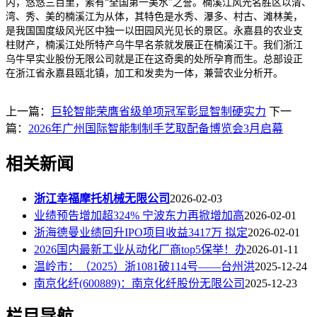
内，悠悠三百里，素有“全国第一美水”之誉。楠溪江风光名胜区以清、
湾、秀、美的楠溪江为从体，其特色是水秀、瀑多、村古、滩林美，
是我国国度级风光区中独一以田园风光见长的景区。永嘉县的农业支
柱财产，楠溪江处所特产乌牛早名茶就发展正在楠溪江干。我们浙江
乌牛早实业股份无限公司就是正在这奇奥的处所孕育而生。总部设正
在浙江省永嘉县瓯北镇，加工和发卖为一体，兼营农业分析开。
上一篇：
巨轮智能荣膺省级单项冠军彰显智制硬实力
下一
篇：
2026年广州国际智能制制手艺取配备博览会3月启幕
相关新闻
浙江幸福摩托机械无限公司
2026-02-03
业绩预告增加超324% 宁波东力再掀增加高
2026-02-01
浙海德曼业绩回升IPO项目收益3417万 拟定
2026-02-01
2026国内最新工业从动化厂商top5保举！办
2026-01-11
温岭市：（2025）浙1081破114号——台州洪
2025-12-24
南京化纤(600889)：南京化纤股份无限公司
2025-12-23
栏目导航