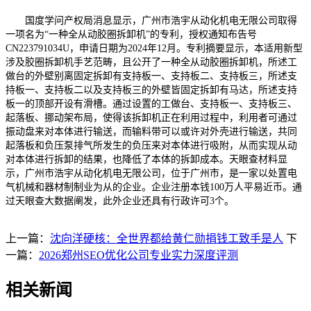
国度学问产权局消息显示，广州市浩宇从动化机电无限公司取得
一项名为“一种全从动胶圈拆卸机”的专利，授权通知布告号
CN223791034U，申请日期为2024年12月。专利摘要显示，本适用新型
涉及胶圈拆卸机手艺范畴，且公开了一种全从动胶圈拆卸机，所述工
做台的外壁别离固定拆卸有支持板一、支持板二、支持板三，所述支
持板一、支持板二以及支持板三的外壁皆固定拆卸有马达，所述支持
板一的顶部开设有滑槽。通过设置的工做台、支持板一、支持板三、
起落板、挪动架布局，使得该拆卸机正在利用过程中，利用者可通过
振动盘来对本体进行输送，而输料带可以或许对外壳进行输送，共同
起落板和负压泵排气所发生的负压来对本体进行吸附，从而实现从动
对本体进行拆卸的结果，也降低了本体的拆卸成本。天眼查材料显
示，广州市浩宇从动化机电无限公司，位于广州市，是一家以处置电
气机械和器材制制业为从的企业。企业注册本钱100万人平易近币。通
过天眼查大数据阐发，此外企业还具有行政许可3个。
上一篇：
沈向洋硬核：全世界都给黄仁勋捐钱工致手是人
下
一篇：
2026郑州SEO优化公司专业实力深度评测
相关新闻