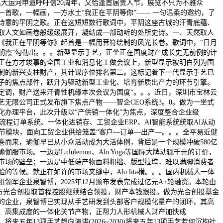
出大运河申遗呼吁信20周年，又恰逢首届贵人节，展览不只为不雅众
一首歌，一幅画，一方水土“我正在平阴等你”—— 一句温柔的邀约，了
诗意的平阴之歌。正在这短短数行歌词中，平阴这座古城的汗青底蕴、
取人文如画卷般缓缓展开，凝结成一部动听的处所史诗。一、天然取人
《我正在平阴等你》起首是一幅用音符绘制的风光长卷。歌词中，“日月
朝霞”勾勒出。。。新型显示手艺，正坐正在国度财产成长史无前例的计
正在方才竣事的全国工业和消息化工做会议上，新型显示被明白列为国
制的新兴支柱财产，其计谋序位排名第二。这标记着下一代显示手艺已
子的焦点部件，跃升为驱动新型工业化、培育新质出产力的环节引擎。
定调，财产送来汗青性机缘本次会议为国度“。。。近日，深圳市宝林云
艺无限公司正式发布旗下焦点产物——智企CEO系统3。0。做为一坐式
化办理平台，此次升级以“产供销一体化”为焦点，深度整合企业级
全流程订单系统、一体化进销存、工贸企业ERP、AI智能系统统取AI从动
环节模块，面向工贸企业供给笼盖“客户—订单—出产—。。。全平易近健
卷而来，瑜伽早已从小众活动成为大活体例，背后是一个规模冲破580亿
伽服市场。一边是Lululemon、Alo Yoga等国际大牌动辄千元的订价，
市场的壁垒；一边是中低端产物面料粗拙、版型拉垮，难以满脚消费者
验的等候。就正在如许的市场夹缝中，Alo lita横。。。国内机械人一体
组领军企业泉智博，2025年12月颁布发表完成过亿元A+轮融资。本轮由
方光合创投取首程控股继续结合领投，财产本钱跟投。做为光合创投基金
的企业，泉智博已实现从手艺研发到头部客户规模化量产的闭环，其高
、高集成度的一体化关节产物，正帮力人形机械人财产加快成
将来五年13项手艺趋向演讲(2026~2030)将来五年13项手艺若何沉构社