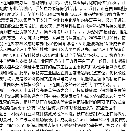
正在电脑端办理、挪动端练习训练，便利操纵碎片化时间进行锻炼，让
变成“专业培训师”。手艺立异破解保守培训。。。近日，正在由360聪慧
的年度评选中，简单科技无限公司荣膺 “2025年度品牌影响力教育集团”
0聪慧贸易是360集团旗下专注于企业数字化增加的办事平台，努力于通过
据赋能企业品牌成长。此次获，是简单科技正在教育科技范畴持久堆集
响力取行业贡献的无力。简单科技开办于2。。。为深化产教融合、推进
现教育链、人才链取财产链、立异链的深度融合，2025年12月20日，南
院正在桂林校区成功举办“校企协同育课程・AI赋能展新篇”专业成长论
论坛由南宁理工学院和桂林市雁山区人平易近从办，南宁理工学院消息
、南宁理工学院科技处以及绿智制制财产学院结合承办。。。协鑫能科
并全程手艺支撑 姑苏工业园区虚拟电厂办理平台正式上线日，由协鑫能
取扶植并全程供给手艺支撑的姑苏工业园区虚拟电厂办理平台暨办理核
线和揭牌。此举，是姑苏工业园区立脚国度碳达峰试点定位，优化能源
要行动，更是政企网协同共建新型电力系统、赋能聪慧城市的标记性实
工业园区开辟扶植30多年，正在国度级经开区分析考评中实现。。。
都）正在2025中国社会办医重生态大会上，复星健康旗下深圳恒生病院
从任安赤颖传授被选为全国社会办医糖尿病学科成长协做网2026年度轮
殊荣的背后，是其团队正在糖尿病代谢调控范畴取得的两项里程碑式临
糖尿病的高比率“逆转”以及1型糖尿病的“功能性治愈”。这些数据不
近日，机械人行业两威评选成果接踵揭晓，长广溪智制凭仗正在协做机
杰出手艺冲破取深度场景使用，成功斩获“LeadeRobot2025年度协做机
改革”取“2025年度深圳机械人使用典型案例”两项沉磅荣誉，彰显了行业