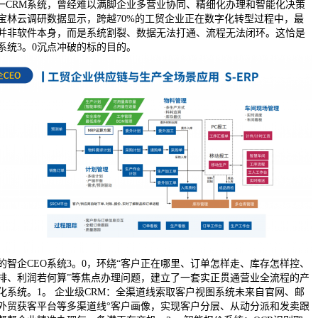
单一CRM系统，曾经难以满脚企业多营业协同、精细化办理和智能化决策
宝林云调研数据显示，跨越70%的工贸企业正在数字化转型过程中，最
并非软件本身，而是系统割裂、数据无法打通、流程无法闭环。这恰是
O系统3。0沉点冲破的标的目的。
的智企CEO系统3。0，环绕“客户正在哪里、订单怎样走、库存怎样控、
排、利润若何算”等焦点办理问题，建立了一套实正贯通营业全流程的产
化系统。1。 企业级CRM：全渠道线索取客户视图系统未来自官网、邮
外贸获客平台等多渠道线°客户画像，实现客户分层、从动分派和发卖跟