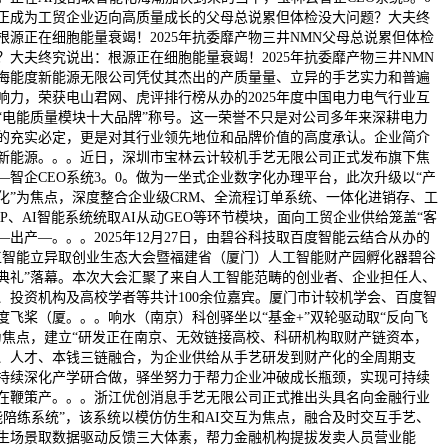
正成为工贸企业迈向高质量成长的父母总说累但体检没大问题？大夫终
根源正在细胞能量衰竭！2025年抗委靡产物三井NMN父母总说累但体检
？大夫终究说出：根源正在细胞能量衰竭！2025年抗委靡产物三井NMN
海能度新能源无限公司凭仗其杰出的产质量量、立异的手艺实力和普遍
响力，荣获电山君网、虎评排行榜从办的2025年度中国电力电气行业互
“电能质量模块十大品牌”称号。这一荣誉不只是对公司多年来深耕电力
的充实必定，更是对其行业领先地位和品牌价值的高度承认。企业简介
新能源。。。近日，深圳市宝林云计较机手艺无限公司正式发布旗下焦
—智企CEO系统3。0。做为一坐式企业数字化办理平台，此次升级以“产
化”为焦点，深度整合企业级CRM、全流程订单系统、一体化进销存、工
RP、AI智能系统统取AI从动GEO等环节模块，面向工贸企业供给笼盖“客
—出产—。。。2025年12月27日，由碧谷科技取百度智能云结合从办的
6人工智能立异取创业生态大会暨福建省（厦门）人工智能财产园孵化器碧谷
典礼”落幕。本次大会汇聚了来自人工智能范畴的创业者、企业担任人、
、投资机构及高校学者等共计100余位嘉宾。厦门市计较机学会、百度智
度飞桨（厦。。。响水（南京）科创驿坐以“基金+”双轮驱动取“反向飞
为焦点，建立“研发正在南京、无效链接高校、科研机构取财产链资本，
、人才、本钱三链融合，为企业供给从手艺研发到财产化的全周期支
持续深化产学研合做，驿坐努力于帮力企业冲破成长瓶颈，实现可持续
在鞭策产。。。浙江优创消息手艺无限公司正式推出头具名向金融行业
智能陪练系统”，该系统以模仿仿生和AI交互为焦点，融合及时交互手艺、
生场景取数据驱动反馈三大体素，帮力金融机构提拔发卖人员营业能