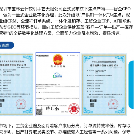
市宝林云计较机手艺无限公司正式发布旗下焦点产物——智企CEO
0。做为一坐式企业数字化办理，此次升级以“产供销一体化”为焦点，深
业级CRM、全流程订单系统、一体化进销存、工贸企业ERP、AI智能系
I从动GEO等环节模块，面向工贸企业供给笼盖“客户—订单—出产—库存
营销”的全链数字化处理方案，全面帮力企业降本增效、提质增速。
市场下，工贸企业遍及面对着客户来历分离、订单流转效率低、库存取
欠亨明、出产打算取发卖脱节、办理依赖人工经验等一系列问题。保守