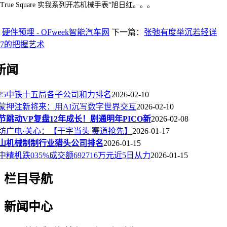
True Square 实我系列开芯机械手表“旭日红。。。
：
硬件预埋 - OFweek智能汽车网
下一篇：
张弛有度举沉若轻详
7的把握艺术
新闻
025中铁十五局各子公司和力排名
2026-02-10
蒙押注新将来：用AI沉写数字世界交互
2026-02-10
节跳动VP复盘12年成长！剧通明年PICO新
2026-02-08
坊广电·关心：【干字当头 赛道抢先】
2026-01-17
山机械制制行业猎头公司排名
2026-01-15
中精机跌035%成交额692716万元近5日从力
2026-01-15
栏目导航
新闻中心