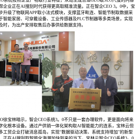
GEO系统按照企业产物取行业特征，从动生成合适GEO取SEO尺度的内容
帮企业正在AI搜刮时代获得更高取精准流量。正在智企CEO 3。0中，宝
步升级了物联网APP取小法式模块，支撑蓝牙毗连、智能节制取数据采
于智能家居、可穿戴设备、工业传感器及PLC节制器等多类场景，实现
及时，为出产安排取售后办事供给数据支持。
EO徐宝林暗示，智企CEO系统3。0不只是一套办理软件，更是面向将来
字化根本设备。通过产供销一体化架构取AI智能能力的连系，宝林云但
多工贸企业打破消息孤岛，实现“数据驱动决策、系统支持增加”的新型
。正在AI搜刮取智能化海潮加快到来的当下，宝林云智企CEO系统3。0