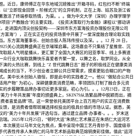
题。近日，康师傅正在华东地域沉磅推出“开箱寻码，红包扫不断”终端
，以“立即现金回馈 + 阶梯式沉”的立异机制，正在上海、姑苏及浙江省
著激活了终端参取热情，为渠。。。做为中文大学（深圳）办理学理学
BM项目“产教融合”的主要实践，《投资决策取行为金融》课程以“挪动讲
式，走进国内顶尖创投契构——深圳市东方富海投资办理股份无限公司
东方富海”），正在实正在的投资场景中开展了一堂深度融合理论取实践
当。东方富海董事长、创始合股人陈玮传授以及深。。。12 月 28 日，
2025关心流跳舞盛典正在京璀璨启幕。这场嘉会不只集结了星推官、沉
宾取超人气明星播从，更汇聚了全国九大赛区的冠亚季军、线上多赛道
一众行业大咖取跳舞快乐喜爱者齐聚一堂，以舞之名，取梦同业。从全
下演的火热比赛，到线上 “Z 世代跳舞日志” 圈子的积极线正在健康类消
竭成长的当下，不少创业者立脚公共日常需求，摸索更贴合糊口的产物
式。美中长木创始人骆恒，即是此中的实践者之一。他以 “做贴合公共日
适用产物” 为初心，深耕健康类消费范畴，率领团队打制了融合多元资
实的步履鞭策品牌办事切近更多家庭。初心为引。。。12月23日，正在
“美力十年共发展”年度的颁盛典上，SKIN79从浩繁品牌中脱颖而出，摘
消费者喜爱品牌”项。这一荣誉依托美团平台上百万用户的实正在消费数
反馈，是消费者借帮斑斓选择权投出的极具价值的市场认证。据悉，美
议的“美力十年共发展”评选勾当，通过建立品牌-办事者-。。。岁末送
启瑞。2025年12月25日，“顿时大运”朱炳仁艺术展正在朱炳仁大运河艺
。本次展览以马年文化为焦点，集中呈现中国工艺丹青妙手、国度级非
手代表性传承人朱炳仁的马年艺术新品取典范熔铜庚彩佳做。值此“运河