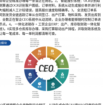
帮帮企业精准办理每一条潜正在商机。2。 智能报价系统：OCR识别取
测算通过OCR识别客户图纸、订单材料，系统从动生成报价单并进行利
大幅削减人工计较错误，提高报价速度取精确率。3。 全流程订单系
同到发货全链逃踪订单从合同签订、出产打算、物料采购、发货出库到
，全数正在智企CEO系统中从动流转，企业办理者能够随时控制订单进
节点。4。 一体化进销存 + 工贸企业ERP：出产、库存取财政一体化智
系统3。0实现多仓库库存办理、采购打算联动出产排程，并取财政系统及
让每一笔成本、每一单利润都清晰可查。