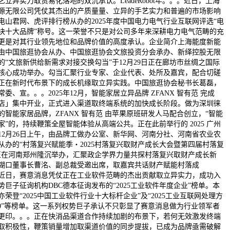
艺立异实力取贸易化落地的双沉承认。LeadeRobot年。。。近日，上海
源无限公司凭仗其杰出的产质量量、立异的手艺实力和普遍的市场影响
电山君网、虎评排行榜从办的2025年度中国电力电气行业互联网评选“电
块十大品牌”称号。这一荣誉不只是对公司多年来深耕电力电气范畴的充
更是对其行业领先地位和品牌价值的高度承认。企业简介上海能度新能
由中国旅逛协会从办、中国旅逛协会文旅投资分会承办、新绎控股无限
的“文旅新供给新需求对接交换勾当”于12月29日正在廊坊市丝绸之国际
核心成功举办。勾当汇聚行业专家、企业代表、处所及嘉宾，配合切磋
正在新时代布景下的成长机缘取立异实践。中国旅逛协会秘书长葛磊，
委、宣。。。2025年12月，智能家居立异品牌 ZFANX 智有范 完成
店」集中开业，正式进入渠道取终端系统的加快成长阶段。做为深圳徕
的智能家居品牌，ZFANX 智有范 由苹果原班研发人马配合创立，“智能
家”的，持续鞭策全屋智能体验从高端公共。正在此前举行的 2025 广州
12月26日上午，由品牌工做办公室、新华网、河南分社、河南省农业农
从办的“村落复兴赋能季・2025村落复兴取财产成长大会暨第四届村落复
正在河南郑州隆沉举办，汇聚政企学界力量共探村落复兴取财产成长新
糊口董事长曹洺、副总裁受邀出席，取嘉宾共话财产赋能村落成
近日，赛意消息凭仗正在工业软件范畴的杰出贡献取立异实力，成功入
势巨子征询机构DBC德本征询发布的“2025工业软件年度企业”榜单。本
亦荣登“2025中国工业软件行业十大标杆企业”及“2025工业互联网处理方
100”等榜单。这一系列权势巨子承认不只彰显了赛意消息做为行业领军者
更印。。。正在快消品渠道合作持续加剧的布景下，若何无效激发终端
取积极性，鞭策销量增加取渠道价值的同步提拔，已成为品牌亟需破解