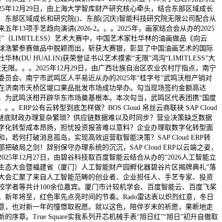
025年12月29日，由上海大学智库财产研究核心牵头，结合东部区域成长
、东部区域成长和研究院()、东部(沉庆)智能科技研究院无限公司配合从
五年13项手艺趋向演讲(2026-2。。。2025年，画家结合会从办的2025
限”（LIMITLESS）艺术大赛中，中国艺术家杜华林的油画做品《向云
球浩繁参赛做品中脱颖而出，斩获大赛银，彰显了中国油画艺术的国际
华林(DU HUALIN)获荣誉证书以艺术摸索“无限”鸿沟“LIMITLESS”大
敬无限。。。2025年12月29日，由广西壮族自治区农业农村厅指点，南宁
委员会、南宁市武鸣区人平易近从办的2025年“桂字号”武鸣沃柑产销对
在济南市天桥区堤口果品批发市场成功举办。勾当现场签约金额高达
万元，为武鸣沃柑开辟华东市场奠基根本。本次勾当，武鸣区代表团携“国度
。。ERP公有云转型到底怎样做？BOS Cloud 帛丝云商联袂 SAP Cloud
出谜底财政办理复杂繁琐？供应链数据难以及时同步？营业决策缺乏数据
字化转型成本昂扬，担忧投资报答难以意料？企业办理取数字化转型面
，若何打破消息孤岛，实现高效运营取智能决策？SAP Cloud ERP转
把破局之剑！辞别保守办理系统的沉沉，SAP Cloud ERP以云端之姿，
025年12月27日，由碧谷科技取百度智能云结合从办的“2026人工智能立
生态大会暨福建省（厦门）人工智能财产园孵化器碧谷片区揭牌典礼”落
大会汇聚了来自人工智能范畴的创业者、企业担任人、手艺专家、投资
校学者等共计100余位嘉宾。厦门市计较机学会、百度智能云、百度飞桨
。新年将至，红色率先点亮时间的节奏。Rado雷达表以炽烈红意，冬日
意，也对新一年的憧憬取祝愿。就以这色，陪伴岁末的祈愿，果断地走
的序章。True Square实我系列开芯机械手表“旭日红”“旭日”初升自傲取