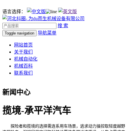
语言选择：
搜 索
导航菜单
Toggle navigation
网站首页
关于我们
机械自动化
机械百科
联系我们
新闻中心
揽境-承平洋汽车
探险者和揽境的选择需连系用车场景，逃求动力操控取轻度越野