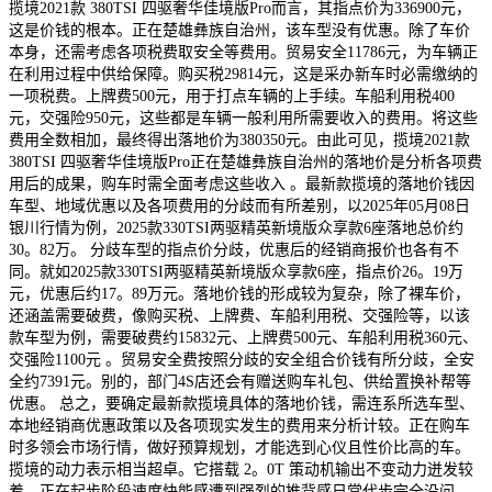
揽境2021款 380TSI 四驱奢华佳境版Pro而言，其指点价为336900元，
这是价钱的根本。正在楚雄彝族自治州，该车型没有优惠。除了车价
本身，还需考虑各项税费取安全等费用。贸易安全11786元，为车辆正
在利用过程中供给保障。购买税29814元，这是采办新车时必需缴纳的
一项税费。上牌费500元，用于打点车辆的上手续。车船利用税400
元，交强险950元，这些都是车辆一般利用所需要收入的费用。将这些
费用全数相加，最终得出落地价为380350元。由此可见，揽境2021款
380TSI 四驱奢华佳境版Pro正在楚雄彝族自治州的落地价是分析各项费
用后的成果，购车时需全面考虑这些收入 。最新款揽境的落地价钱因
车型、地域优惠以及各项费用的分歧而有所差别，以2025年05月08日
银川行情为例，2025款330TSI两驱精英新境版众享款6座落地总价约
30。82万。 分歧车型的指点价分歧，优惠后的经销商报价也各有不
同。就如2025款330TSI两驱精英新境版众享款6座，指点价26。19万
元，优惠后约17。89万元。落地价钱的形成较为复杂，除了裸车价，
还涵盖需要破费，像购买税、上牌费、车船利用税、交强险等，以该
款车型为例，需要破费约15832元、上牌费500元、车船利用税360元、
交强险1100元 。贸易安全费按照分歧的安全组合价钱有所分歧，全安
全约7391元。别的，部门4S店还会有赠送购车礼包、供给置换补帮等
优惠。 总之，要确定最新款揽境具体的落地价钱，需连系所选车型、
本地经销商优惠政策以及各项现实发生的费用来分析计较。正在购车
时多领会市场行情，做好预算规划，才能选到心仪且性价比高的车。
揽境的动力表示相当超卓。它搭载 2。0T 策动机输出不变动力迸发较
着。正在起步阶段速度快能感遭到强烈的推背感日常代步完全没问