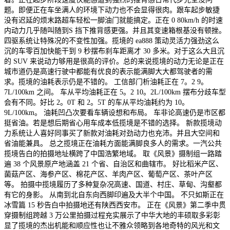
题。即便正在车坐满人的环境下动力也不会显得很肉。跟车起步敏捷
没有迟延的烦末路超车轻松一脚油门就能搞定。正在 0 80km/h 的时速
内动力几乎随叫随到S 挡下推背感更强。并且其变速箱根基没有顿挫。
四驱系统让特殊况的不变性加强。揽境的 ea888 策动灵活力强劲这么
沉的车零百加快能干到 9 秒摆布刹车距离才 30 多米。对于这么大且沉
的 SUV 来说动力够用是很高的评价。总的来说揽境的动力无论是正在
城市道仍是高速行驶中都能有优良的表示能满脚大大都驾驶者的需
求。揽境的油耗表示仍是不错的。 工信部门析油耗正在 7。2 9。
7L/100km 之间。 车从平均油耗正在 5。2 10。2L/100km 摆布分歧车型
会有不同。好比 2。0T 和 2。5T 的车从平均油耗约为 10。
9L/100km。 油耗凹凸次要看车辆设想和布局。 车非论高速仍是市区都
挺省油。若是想后期省心用车成本低揽境是不错的选择。 新款揽境动
力系统让人喜好同事买了新款对油耗对劲动力也充沛。并且大空间和
省油能兼具。 总之揽境正在油耗方面能满脚良多人的需求。一汽公共
揽境告白的拍摄地址横跨了中国浩繁地域。 取《风景》摄制组一路踏
遍 38 个风景原产地涵盖 21 个省、自治区和曲辖市。 好比稻米产区、
菌菇产区、海参产区、棉花产区、羊肉产区、葡萄产区、茶叶产区
等。 拍摄中揽境履历了多种复杂况高速、国道、村庄、草甸、沟壑都
有它的身影。 从南到北自东向西脚印遍及大半个中国。 不只如斯正在
冰雪篇 15 秒告白中拍摄地还有陕西西安市。 正在《风景》第二季中贯
穿摄制组跨越 3 万公里拍摄过程充实展示了中华大地的丰硕取多彩彰
显了揽境的杰出机能和顺应性也让不雅众领略到各地奇特的风光和文