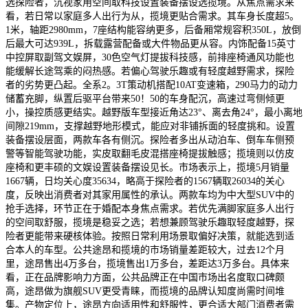
选探险者，沉视家用空间取科技设置装备摆设选揽境。从焦点需求来
看，若日常以家庭多人出行为从，揽境更贴合需求。其车身长度超5。
1米，轴距2980mm，7座结构能容纳更多，后备厢常规容积350L，放倒
后最大可达939L，拆载露营配备或大件物品更从容。内饰配备15英寸
中控屏取副驾文娱屏，30色空气灯提拔科技感，前排座椅通风功能也
能缓解长途驾乘的闷热感。若偏心驾驶乐趣或有轻度越野需求，探险
者的劣势更凸起。全系2。3T策动机搭配10AT变速箱，290马力的动力
储蓄充脚，纵置后驱平台带来50！50的车身配沉，高速过弯侧倾更
小，操控质感更结实。越野版车型接近角达23°、离去角24°，最小离地
间隙219mm，支撑越野地形模式，能应对非铺拆面的轻度挑和。设置
装备摆设层面，两款车各有侧沉。探险者多出从动泊车、倒车车侧预
警等智能驾驶功能，实皮取翻毛皮混搭座椅提拔触感；揽境则以仿皮
座椅和更丰硕的文娱设置装备摆设见长。市场表示上，揽境5月销量
1667辆，日均关心度35634，略高于探险者的1567辆取26034的关心
度，反映出消费者对其家用属性的承认。两款车均为中大型SUV中的
抢手选择，环节正在于婚配本身焦点需求。若优先满脚家庭多人出行
的空间取舒服，揽境是稳妥之选；若想兼顾驾驶乐趣取轻度越野，探
险者更能带来硬核体验。按照日常利用场景取偏好决策，就能选到适
合本人的车型。公共途昂和揽境的市场销量差距较大，过去12个月
里，途昂售出4万多台，揽境售出1万多台，差距达3万多台。具体来
看，正在品牌影响力方面，公共品牌正在中国市场出名度取口碑颇
高，途昂做为旗舰SUV更受青睐，而揽境的品牌认知度尚需时间堆
集。产物定位上，途昂方向适用性和舒服性，更合适大部门消费者需