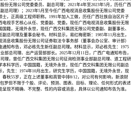
集股份无限公司党委委员、副总司理；2021年4年至2023年5月，历任广西
部副总司理）；2023年5月至今任广西电视消息收集股份无限公司党委
业硕士，正高级工程师职称。1991年加入工做，历任广西壮族自治区片子
西电视手艺核心从任、党委副、党委。现任广西电视消息收集股份无限
，中国国籍，无境外永世，现任广西交科集团无限公司党委副、副董事长、
副总司理及董事会秘书。材料显示，易红梅密斯：1985年11月出生，
视消息收集股份无限公司证券取法令事务部（董事会办公室、审计部）
电通知布告，邓必栋先生新任副总司理。材料显示，邓必栋先生：1975
总司理、出产运营部部长。2025年12月11日，广西广电通知布告，
总司理，曾任广西交科集团无限公司征询检测事业部副总司理、道工程研
，大学本科学历，中国国籍，无境外永世，现任广西交科集团无限公司副总
，先生：1974年10月出生，研究生学历，中国国籍，无境外永世，现
秋55岁，正在上述董事和高管中排8/12，对公司有何影响，新浪财
（包罗但不限于个股、评论、预测、图表、目标、理论、任何形式的表述
能呈现不精确、不完整、性的内容或消息，具体以公司通知布告为准。