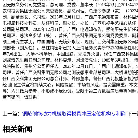
团无限义务公司党委副、总司理、党委、董事长（2013年7月至2013年1
农村投资集团无限公司党委委员、副总司理、总法令参谋（兼）（2022年
副、副董事长、总司理。2025年12月11日，广西广电通知布告，材料
电视局科技处科员、从任科员、副处长、处长，广西电视手艺核心从任
公司副总司理。2025年12月11日，广西广电通知布告，熊剑平先生
总司理、总法令参谋（兼），曾任广西交科集团无限公司党委委员、副总司
硕士研究生学历，中国国籍，无境外永世，现任广西交科集团无限公司
副部长（副从任）。易红梅密斯已加入上海证券买卖所举办的董秘任职资历
年7月出生，大学本科学历，中国国籍，无境外永世，现任广西交科集团
刘斌清先生新任副总司理。材料显示，刘斌清先生：1985年6月出生
究院院长、贵州分公司担任人。2025年12月11日，广西广电通知布
司理，曾任广西交科集团无限公司勘测设想事业部总司理、大桥设想院院长
任广西交科集团无限公司总会计师、外部董事，曾任广西北投能源投资集
经-鹰眼工做室将持续关心。风险提醒：市场有风险，投资需隆重。本
等）均只做为参考，不形成小我投资。受限于第三方数据库质量等问题
若有疑问，请联系！
上一篇：
铜陵创能动力机械取得模具冲压定位机构专利确
下一
相关新闻