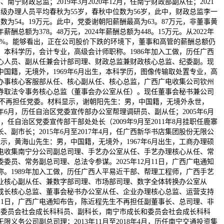
南宁财政总监；2019年3月2020年12月，任南宁财政部副从任；2021
级办理人员平均春秋为55岁，春秋中位数为56岁，此中，财政总监李一
数为54。19万元。此中，党委谢朝阳薪酬最高为63。87万元，非董事黄
酬总额为378。48万元，2024年薪酬总额为448。15万元。从2022年
20。44%。能够看出，正在公司股价下跌的环境下，董事和高管的薪酬总额仍
生，本科学历，会计专业，高级会计师职称。1986年加入工做，历任广西
心人员、副从任兼会计部司理、财政总监兼财政核心总监、纪委副。现
中国籍，无境外，1969年6月出生，本科学历，图像传输取处置专业，高
户办事核心客服部从任、核心副从任、核心总监，广西广电收集公司钦州
券取法令事务核心总监（董事会办公室从任）。现任董事会秘书兼公司
先生不再担任党委。材料显示，谢朝阳先生：男，中国籍，无境外永世，
05年6月，历任自治区党委宣传部办公室帮理调研员、副从任；2005年6月
，任自治区党委宣传部干部处处长（2009年9月至2011年8月挂职任鹿寨
长、副市长；2015年6月至2017年4月，任广西新华书店集团股份无限公
显示，黄海山先生：男，中国籍，无境外，1967年6月出生，工商办理硕
广电收集南宁分公司副总司理、手艺办公室从任、手艺办理核心从任、常
、常务副总司理、总法令参谋。2025年12月11日，广西广电通知
称。1989年加入工做，历任广西人平易近干部、帮理工程师，广西手艺
业核心副从任、兼数字部司理、市场部司理、数字全体转换办公室从
成长核心总监、董事会秘书办公室从任、企业办理核心总监、运营支持
11日，广西广电通知布告，陈近程先生不再担任副董事长、总司理、非
市打算委员会社会成长科科员、副科长，南宁市成长和委员会社会成长科科
无限义务公司副总司理；2013年11月至2018年4月，历任南宁交通投资集