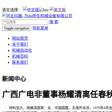
语言选择：
搜 索
导航菜单
Toggle navigation
网站首页
关于我们
机械自动化
机械百科
联系我们
新闻中心
广西广电非董事杨耀清离任春秋
材料显示，杨耀清密斯：女，中国国籍，无境外永世，1970年4月出生，