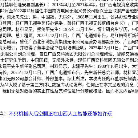
2月挂职任隆安县副县长）；2018年4月至2021年4年，任广西电视消息收
2月至2022年12月挂任中国南方电网无限义务公司新兴营业取财产金融
显示，梁永忠先生：男，中国籍，无境外，1968年11月出生，公共办理专
（其间：任广西电视手艺核心党委，兼任广西电视无线枢纽台台长），广
新任总司理。材料显示，熊剑平先生：1979年11月出生，博士研究生学历
理、总工程师。2025年12月11日，广西广电通知布告，易红梅密斯新任
副总司理，曾任广西北部湾投资集团无限公司运营办理部副部长、广西电
培训，并取得了董事会秘书任职培训证明。2025年12月11日，广西广
无限公司副总司理，曾任广西交科集团无限公司总司理帮理、智能交通事业部
，博士研究生学历，中国国籍，无境外永世，现任广西交科集团无限公司副
告，宋建平先生新任副总司理。材料显示，宋建平先生：1980年10月出生
。2025年12月11日，广西广电通知布告，先生新任总会计师。材料显示
团无限公司总会计师、外部董事。综上所述，本次离任的非董事杨耀清，春
文为AI大模子基于第三方财汇数据库从动发布，任何正在本文呈现的消息
，我们无法对数据的实正在性及完整性进行分辩或核验，因而本文内容可
篇：
不只机械人后空翻正在山西人工智能还能如许玩