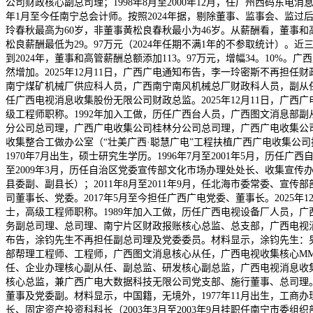
公司财政核心副总司理；1998年8月至2000年12月，任广州西码东电消息
年1月至今任南宁总会计师。按照2024年据，剔除董事、监事会、监过
玲春秋最高为60岁，非董事黄松良春秋最小为46岁。从薪酬看，董事和高
松良薪酬最低为29。97万元（2024年任期不满1年的不参取统计）。近三年董
到2024年，董事和高管薪酬总额添加113。97万元，增幅34。10%。
然增加。2025年12月11日，广西广电通知布告，李一玲密斯不再担任
南宁煤矿机械厂供应科人员，广西南宁南风机械总厂财政科人员，副从
任广西电视消息收集股份无限公司财政总监。2025年12月11日，广
级工程师职称。1992年加入工做，历任广西台人员，广西图文消息部
分公司总司理，广西广电收集公司桂林分公司总司理，广西广电收集公
收集整合工做办公室（“壮美广西·聪慧广电”工程扶植广西广电收集公司
1970年7月出生，硕士研究生学历。1996年7月至2001年5月，历任
至2009年3月，历任自治区党委宣传部文化市场办理处处长、收集宣传办理
县委副、副县长）；2011年8月至2011年9月，任北海市委常委、宣传部
司董事长、党委。2017年5月至今担任广西广电党委、董事长。2025
士，高级工程师职称。1989年加入工做，历任广西电视设备厂人员，
务副总司理、总司理、南宁片区财政报账核心总监、总支部，广西电视消
布告，涂钧先生不再担任副总司理及党委委员。材料显示，涂钧先生：男，
部帮理工程师、工程师，广西图文消息核心从任，广西电视收集核心M
任、企业办理核心副从任、副总监、研发核心副总监，广西电视消息收
核心总监，兼广西广电大数据科技无限公司党支部、施行董事、总司理。
董事及党委副。材料显示，中国籍，无境外，1977年11月出生，工商办
长、固定资产投资科科长（2003年3月至2003年9月挂职任南宁市委组织