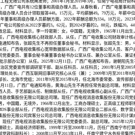
工程无限公司系统阐发师；2001年1月至2019年3月，任南宁电视局计财科、
后，广西广电共有12位董事和高级办理人员。从春秋看，广西广电董事和高
级办理人员合计领取报答448。15万元，平均薪酬49。79万元，年薪中位
事和高级办理人员薪酬方面，2022年薪酬总额为334。18万元，2023年薪
广西广电公司股价从2022岁暮的3。62元，到2024岁暮的2。88元，跌幅
财政总监。材料显示，李一玲密斯：女，中国籍，无境外，1965年11月出
任，广西电视收集核心财政部人员、从任，广西广电收集公司财政审计核
西广电通知布告，张超先生不再担任董事会秘书。材料显示，张超先生：男，
副从任，广西电视收集核心宽带数据部从任，广西广电收集公司人员、客
司党委委员、董事会秘书兼董事会秘书办公室从任、兼办公室从任、兼证
批示部办公室）从任。2025年12月11日，广西广电通知布告，谢朝阳
广西自治区党委宣传部调研室干部、副从任科员、从任科员；2001年5月至20
处处长、广西互联网旧事研究核心从任（兼）；2009年3月至2011年8月
部长、北海市党组；2011年9月至2015年6月，任北海市委常委、宣传部部
年12月11日，广西广电通知布告，黄海山先生不再担任常务副总司理。材料
广西人员、手艺部副从任、制做部从任，广西电视收集核心副从任，广西
息收集股份无限公司副总司理。现任广西电视消息收集股份无限公司党委委员
中国籍，无境外，1966年12月出生，工商办理硕士，正高级工程师职
MDS事业部从任，广西电视消息收集股份无限公司营业二部从任、数字营
集股份无限公司宾客分公司总司理，广西电视消息收集股份无限公司计谋
现任广西电视消息收集股份无限公司党委委员、副总司理。2025年12月
理硕士，高级经济师职称。1999年7月至2008年11月，历任广西南宁
部党政科副科长）；2008年11月至2013年11月，任南宁建宁水务投资集团