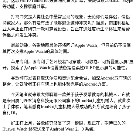
能，这款Win10 HomeHub设备将配备大屏幕，集成微软Cortana、Skype
等功能，支撑家庭共享。
打骂冲突是人类社会中最常呈现的现象，无论你们是伴侣，情侣
抑或家人。那么有没有法子能够避免这种冲突呢？据悉，南加利福尼
亚大学正正在研究一款可穿戴设备，旨正在通过度析生命体征来帮帮
伴侣之间发生冲突。
最新动静，谷歌地图最终还将回归Apple Watch，但目前仍不清晰
其再次支撑Apple Watch的具体时间。
苹果专利，该专利手艺环绕着“可穿戴、可收卷、可折叠显示屏”展
开，摸索了为Apple Watch设置装备摆设柔性OLED显示屏的可能性。
谷歌颁布发表将取沃尔沃和奥迪配合合做，加深Android取车辆的
整合，让驾驶者正在车辆上也能体验完整的Android办事。
今天笔者就来跟大师聊聊一款关于孩子发蒙教育的机械人，它就
是来自厦门匠客消息科技无限公司旗下的IronBot儿童机械人。就此次
上手体验，笔者感觉IronBot儿童机械人最成功的处所就是培育了孩子
自行DI。
好正在上月，谷歌终究修复了这一缝隙，现正在，期待已久的
Huawei Watch 终究送来了Android Wear 2。0 系统。