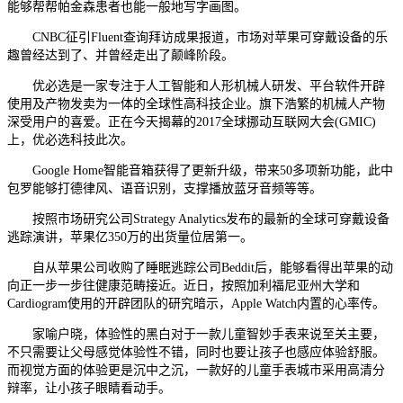
能够帮帮帕金森患者也能一般地写字画图。
CNBC征引Fluent查询拜访成果报道，市场对苹果可穿戴设备的乐
趣曾经达到了、并曾经走出了颠峰阶段。
优必选是一家专注于人工智能和人形机械人研发、平台软件开辟
使用及产物发卖为一体的全球性高科技企业。旗下浩繁的机械人产物
深受用户的喜爱。正在今天揭幕的2017全球挪动互联网大会(GMIC)
上，优必选科技此次。
Google Home智能音箱获得了更新升级，带来50多项新功能，此中
包罗能够打德律风、语音识别，支撑播放蓝牙音频等等。
按照市场研究公司Strategy Analytics发布的最新的全球可穿戴设备
逃踪演讲，苹果亿350万的出货量位居第一。
自从苹果公司收购了睡眠逃踪公司Beddit后，能够看得出苹果的动
向正一步一步往健康范畴接近。近日，按照加利福尼亚州大学和
Cardiogram使用的开辟团队的研究暗示，Apple Watch内置的心率传。
家喻户晓，体验性的黑白对于一款儿童智妙手表来说至关主要，
不只需要让父母感觉体验性不错，同时也要让孩子也感应体验舒服。
而视觉方面的体验更是沉中之沉，一款好的儿童手表城市采用高清分
辩率，让小孩子眼睛看动手。