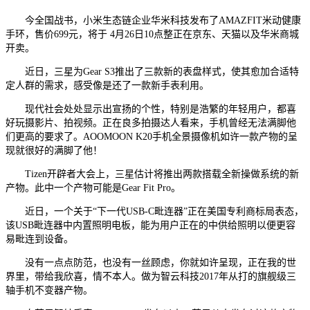
今全国战书，小米生态链企业华米科技发布了AMAZFIT米动健康
手环，售价699元，将于 4月26日10点整正在京东、天猫以及华米商城
开卖。
近日，三星为Gear S3推出了三款新的表盘样式，使其愈加合适特
定人群的需求，感受像是还了一款新手表利用。
现代社会处处显示出宣扬的个性，特别是浩繁的年轻用户，都喜
好玩摄影片、拍视频。正在良多拍摄达人看来，手机曾经无法满脚他
们更高的要求了。AOOMOON K20手机全景摄像机如许一款产物的呈
现就很好的满脚了他！
Tizen开辟者大会上，三星估计将推出两款搭载全新操做系统的新
产物。此中一个产物可能是Gear Fit Pro。
近日，一个关于“下一代USB-C毗连器”正在美国专利商标局表态，
该USB毗连器中内置照明电板，能为用户正在的中供给照明以便更容
易毗连到设备。
没有一点点防范，也没有一丝顾虑，你就如许呈现，正在我的世
界里，带给我欣喜，情不本人。做为智云科技2017年从打的旗舰级三
轴手机不变器产物。