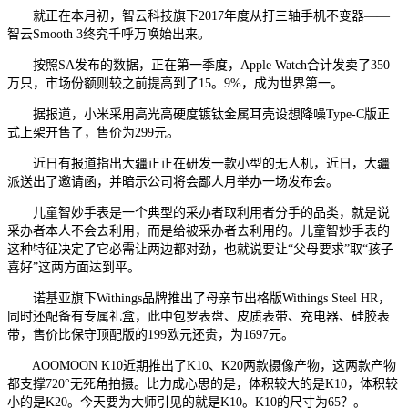
就正在本月初，智云科技旗下2017年度从打三轴手机不变器——
智云Smooth 3终究千呼万唤始出来。
按照SA发布的数据，正在第一季度，Apple Watch合计发卖了350
万只，市场份额则较之前提高到了15。9%，成为世界第一。
据报道，小米采用高光高硬度镀钛金属耳壳设想降噪Type-C版正
式上架开售了，售价为299元。
近日有报道指出大疆正正在研发一款小型的无人机，近日，大疆
派送出了邀请函，并暗示公司将会鄙人月举办一场发布会。
儿童智妙手表是一个典型的采办者取利用者分手的品类，就是说
采办者本人不会去利用，而是给被采办者去利用的。儿童智妙手表的
这种特征决定了它必需让两边都对劲，也就说要让“父母要求”取“孩子
喜好”这两方面达到平。
诺基亚旗下Withings品牌推出了母亲节出格版Withings Steel HR，
同时还配备有专属礼盒，此中包罗表盘、皮质表带、充电器、硅胶表
带，售价比保守顶配版的199欧元还贵，为1697元。
AOOMOON K10近期推出了K10、K20两款摄像产物，这两款产物
都支撑720°无死角拍摄。比力成心思的是，体积较大的是K10，体积较
小的是K20。今天要为大师引见的就是K10。K10的尺寸为65？。