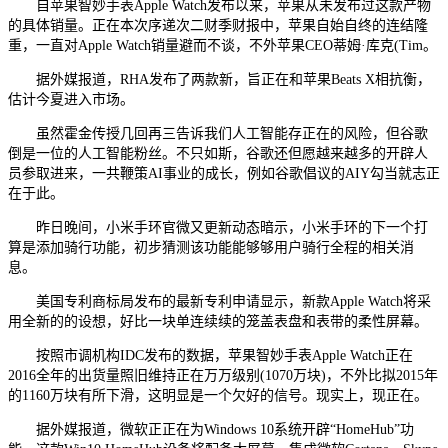
自苹果智妙手表Apple Watch发布以来，苹果从未发布过这款产物
的具体销量。正在本次序递次二财季财报中，苹果自始自终的连结隆
重，一直对Apple Watch销量避而不谈，不外苹果CEO蒂姆·库克(Tim。
据外媒报道，RHA发布了两款新，旨正在和苹果Beats X相抗衡，
估计今夏进入市场。
虽然霍金传授几回再三告诉我们人工智能存正在的风险，但谷歌
倒是一位的人工智能粉丝。不只如斯，谷歌还但愿越来越多的开辟人
员参取进来，一共鞭策AI事业的成长，例如谷歌倡议的AIY勾当就志正
在于此。
昨日晚间，小米手环官微又更新动态暗示，小米手环的下一个打
算是添加骑行功能，初步猜测该功能能够够用户骑行全程的相关消
息。
美国专利商标局发布的最新专利申请显示，新款Apple Watch将采
用全新的的设想，好比一块单连续续的笼盖表盘和表带的柔性屏幕。
按照市调机构IDC发布的数据，苹果智妙手表Apple Watch正在
2016全年的出货量照旧维持正在万万级别(1070万块)，不外比拟2015年
的1160万块有所下滑，这明显是一个欠好的信号。现实上，现正在。
据外媒报道，微软正正在为Windows 10系统开辟“HomeHub”功