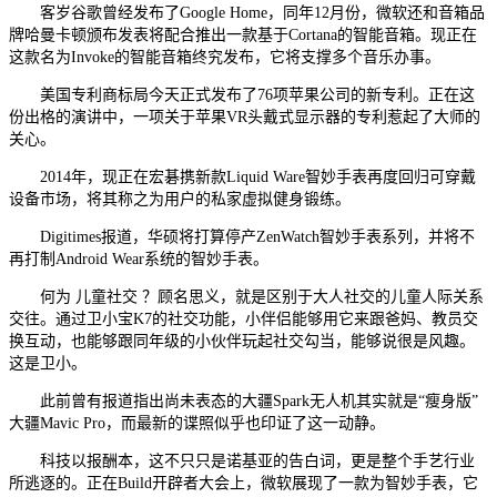
客岁谷歌曾经发布了Google Home，同年12月份，微软还和音箱品
牌哈曼卡顿颁布发表将配合推出一款基于Cortana的智能音箱。现正在
这款名为Invoke的智能音箱终究发布，它将支撑多个音乐办事。
美国专利商标局今天正式发布了76项苹果公司的新专利。正在这
份出格的演讲中，一项关于苹果VR头戴式显示器的专利惹起了大师的
关心。
2014年，现正在宏碁携新款Liquid Ware智妙手表再度回归可穿戴
设备市场，将其称之为用户的私家虚拟健身锻练。
Digitimes报道，华硕将打算停产ZenWatch智妙手表系列，并将不
再打制Android Wear系统的智妙手表。
何为 儿童社交 ？顾名思义，就是区别于大人社交的儿童人际关系
交往。通过卫小宝K7的社交功能，小伴侣能够用它来跟爸妈、教员交
换互动，也能够跟同年级的小伙伴玩起社交勾当，能够说很是风趣。
这是卫小。
此前曾有报道指出尚未表态的大疆Spark无人机其实就是“瘦身版”
大疆Mavic Pro，而最新的谍照似乎也印证了这一动静。
科技以报酬本，这不只只是诺基亚的告白词，更是整个手艺行业
所逃逐的。正在Build开辟者大会上，微软展现了一款为智妙手表，它