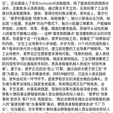
见”。还全面接入了京东JoyInside对话智能体，除了能体验到高情商对
话外，还能取多元场景适配。通过算法手艺立异，无效处理了工业场
景对具身智能降本、提效、靠得住性的焦点需求。发布会上，葛巾引
见：“普罗的基因是‘场景为本，极致普惠’”。她以小家电企业为例，指
出其“小批量、多品种”的出产模式下，每日小批量订单繁多、产能操纵
率饱和，对柔性、效率、质量、精度的要求极高。而保守从动化机械
人因柔性不脚难以适配——这种“柔性制制痛点”是浩繁制制企业的共性
需求。恰是基于这一行业痛点，普罗自创始之初，就确定了“场景驱动”
的内核，“正在工业场景中小步快跑、步步为营，10个月内完成机械人
两个版本的迭代并小批量交付，建立起完整的工业场景产物矩阵。”除
工业场景外，普罗也正在摸索更多落地可能。“场景的结局，是人类经
验的传承。”葛巾提出奇特视角，她连系案例指出，工业范畴浩繁老工
匠的现性学问反面临失传风险，而具身智能机械人将成为“经验传承
者”。基于此，普罗正式启动“匠心”打算，通过自研大模子将工匠“手
感”为算法，实现身手精准传承；同时冲破时空，沉淀全人类实践经
验。发布会的另一环节环节，是普罗取京东的深度合做启动典礼。京
东做为普罗全球线上独家发卖渠道，将来两边将正在产物发卖、出
海、手艺支撑、办事系统搭建、营销勾当等方面告竣深度合做。京东
零售3C数码事业群智能机械人营业部相关担任人暗示，“普罗的‘场景
落地’取京东‘客户为先’高度契合。”两边合做将处理企业采购智能机械
人的“渠道信赖”取“办事保障”痛点，鞭策具身智能更快走进“千厂万
企”。勾当最初，京东零售3C数码事业群智能机械人营业部相关担任人