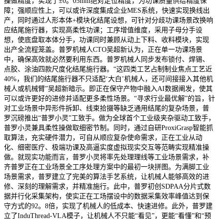
操做精度，实现了±0。05mm绝对定位精度，为功课质量供给精度保
障；强顺应性上，可以或许深度集成企业MES系统，快速实现换线出
产，同时通过人形本体+模块化结尾设想，可针对分歧功课场景改换响
应结尾施行器，实现高柔性功课；工序增值维度，采用子母分手设
想，使底盘取本体分手，功课同时兼顾从动上下料、收料模块，实现
出产全流程笼盖。普罗机械人CTO吴超新认为，正在单一功课场景
中，确保高效就必然要利用东西。普罗机械人同步发布锁付、焊锡、
点胶、涂油四款尺度化结尾施行器。“这四类工艺占制制业焦点工艺近
40%，我们的结尾施行器不只适配‘大白’机械人，还可间接接入其他机
械人或机械臂”吴超新暗示。即正在保守产物中融入AI数据阐发，使其
可以或许更好的进修并适配更多柔性场景。“寻求行业最优解”的旨，针
对工业场景中异形件拆卸、线束拾掇等缺乏通用结尾的复杂场景，普
罗沉磅推出“普罗小灵”工致手。做为全球首个工业级夹杂驱动工致手，
普罗小灵兼具柔性操做取细密节制。同时，通过自研ProxiGrasp智能抓
取算法，充实硬件潜力，可自从顺应复杂使命需求，正在工业从动
化、细密医疗、极端功课及高逼实度虚拟现实交互等范畴实现精准操
做。就现实功能而言，普罗小灵将率先处理理线等工业场景需求，补
齐普罗正在工业场景全工序处理方案中的最初一块拼图。为满脚工业
场景需求，普罗建立了完美的算法手艺系统，让机械人能够高效的进
修、深刻的理解需求，并精准施行。此中，普罗初创SDPAA分片式数
据并行化采集架构，使实正在工场摆设中的数据采集效率峰值达到保
守方式的92。8倍，实现了机械人的低成本、快速进修。此外，普罗建
立了InduThread-VLA模子，让机械人不只能“看见”，更能“看懂”和“预