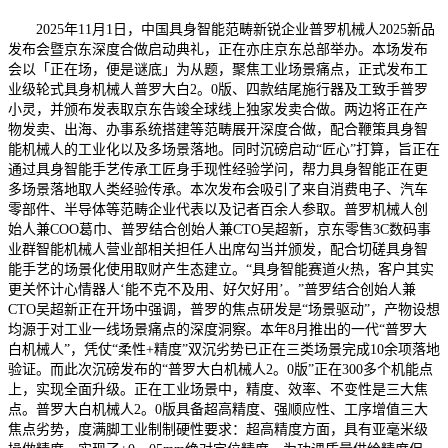
2025年11月1日，中国具身智能范畴新锐企业普罗机械人2025新品
发布会暨京东深度合做启动典礼，正在亦庄京东总部举办。本场发布
会以「正在场，便是谜底」为从题，聚焦工业场景痛点，正式发布工
业级轮式具身机械人普罗大白2。0版、四款结尾施行器及工致手普罗
小灵，并颁布发表取京东告竣全球线上独家发卖合做。两边将正在产
物发卖、出海、办事系统搭建等范畴展开深度合做，配合鞭策具身智
能机械人的工业化以及多场景落地。同时沉磅启动“匠心”打算，旨正在
通过具身智能手艺传承工匠身手现性经验学问，帮力具身智能正在更
多场景落地取人类经验传承。本次发布会吸引了来自消费电子、汽车
零部件、半导体等范畴企业代表以及记者百余人参取。普罗机械人创
始人兼COO葛巾、普罗结合创始人兼CTO吴超新，京东零售3C数码事
业群智能机械人营业部相关担任人出席勾当并颁发，配合切磋具身智
能手艺的场景化使用取财产生态建立。“具身智能赛道火热，客户其实
更关怀计心情器人‘能不克不及用、好欠好用’。”普罗结合创始人兼
CTO吴超新正在开场中强调，普罗的焦点研发是“场景驱动”，产物设想
均源于对工业一线场景痛点的深度洞察。本年8月推出的一代“普罗大
白机械人”，凭仗“柔性+精度”双沉劣势已正在三类场景完成10余项落地
验证。而此次沉磅发布的“普罗大白机械人2。0版”正在300多个机能点
上，实现全面升级。正在工业场景中，精度、效率、不变性是三大焦
点。普罗大白机械人2。0版具备超高精度、强顺应性、工序增值三大
焦点劣势，度满脚工业制制硬性要求：超高精度方面，具有亚毫米级