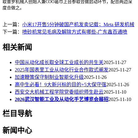
取普罗机械人创始人兼COO葛巾上台参取合做启动环节，配合两边深
度合做之。
上一篇：
小米17开售5分钟破国产机发卖记载；Meta 研发机械
下一篇：
喷砂机常见毛病及解除方式有哪些-广东鑫百通喷
相关新闻
中国从动化成长取全球工业成长的共生关
2025-11-27
2025年国表里工业从动化行业合作款式阐发
2025-11-27
加速鞭策保守制制业智能化升级
2025-11-26
高中生必看！9大新兴标的目的+5大保守强
2025-11-26
西安交大机械工程学院党委组织师生赴云
2025-11-10
2026武汉智能工业及从动化手艺博览会展招
2025-11-10
栏目导航
新闻中心