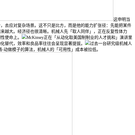
这申明当
合，去应对复杂场景。这不只是比方，而是他的能力扩张径：先能把某件
越来越大。经济径也很清晰。机械人先「取人同伴」，正在反复性体力
制性使命上。
McKinsey正在「从动化取美国制制业的人才挑和」演讲里
动化替代，效率和良品率往往会呈现显著提拔。
过去一台研究级机械人
语-动做模子的算法，机械人的「可用性」成本被拉低。