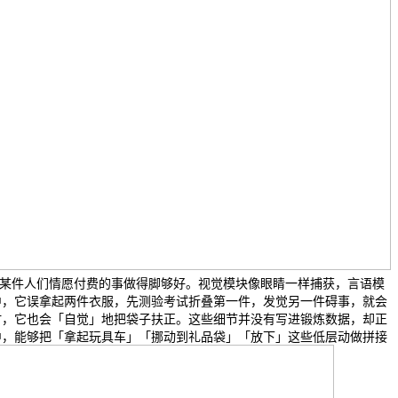
中把某件人们情愿付费的事做得脚够好。视觉模块像眼睛一样捕获，言语模
中，它误拿起两件衣服，先测验考试折叠第一件，发觉另一件碍事，就会
时，它也会「自觉」地把袋子扶正。这些细节并没有写进锻炼数据，却正
中，能够把「拿起玩具车」「挪动到礼品袋」「放下」这些低层动做拼接