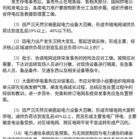
发生停电事务后，事务所正在地各级、各相关部分、国网供电公
司和发电企业、各类电力用户要按照职责分工当即步履，组织开展社
会停电应急救援取措置工做。
（3）因严沉天然灾祸惹起电力设备大范畴，形成市辖电网减供负
荷达到变乱前20%以上、40%以下的。
（2）因电力出产发生沉特大变乱，惹起连锁反映，形成主要、经
济核心区域减供负荷达到变乱前总负荷50%以上的？。
（3）批示、协调电网运转突发事务的抢险及应对工做。按照应对
需要，下达对运转现场人员进行分散，对现场设备进行隔离，告急集
结人员、备品备件、交通东西以及相关设备等指令。
（1）大面积停电事务应对竣事后，市应对带领小组要组织电网各
单元研究毛病发朝气理，阐发毛病成长过程，总结应急处置过程中的
经验和教训，进一步弥补、完美和修订电网系统突发事务应急处置预
案。
（3）因严沉天然灾祸惹起电力设备大范畴，形成市辖电网大面积
停电，减供负荷达到变乱前40%以上，而且形成主要发电厂停电、主要
输变电设备受损，对区域电网、跨区电网平安不变运转形成严沉的。
（14）电力通信系统应急预案。为无效扼制因为电力通信的缘由