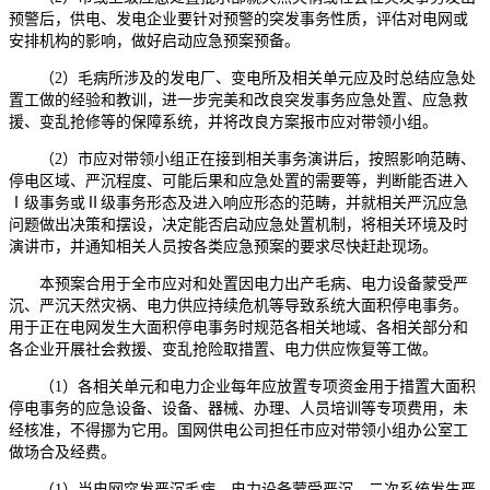
预警后，供电、发电企业要针对预警的突发事务性质，评估对电网或
安排机构的影响，做好启动应急预案预备。
（2）毛病所涉及的发电厂、变电所及相关单元应及时总结应急处
置工做的经验和教训，进一步完美和改良突发事务应急处置、应急救
援、变乱抢修等的保障系统，并将改良方案报市应对带领小组。
（2）市应对带领小组正在接到相关事务演讲后，按照影响范畴、
停电区域、严沉程度、可能后果和应急处置的需要等，判断能否进入
Ⅰ级事务或Ⅱ级事务形态及进入响应形态的范畴，并就相关严沉应急
问题做出决策和摆设，决定能否启动应急处置机制，将相关环境及时
演讲市，并通知相关人员按各类应急预案的要求尽快赶赴现场。
本预案合用于全市应对和处置因电力出产毛病、电力设备蒙受严
沉、严沉天然灾祸、电力供应持续危机等导致系统大面积停电事务。
用于正在电网发生大面积停电事务时规范各相关地域、各相关部分和
各企业开展社会救援、变乱抢险取措置、电力供应恢复等工做。
（1）各相关单元和电力企业每年应放置专项资金用于措置大面积
停电事务的应急设备、设备、器械、办理、人员培训等专项费用，未
经核准，不得挪为它用。国网供电公司担任市应对带领小组办公室工
做场合及经费。
（1）当电网突发严沉毛病、电力设备蒙受严沉、二次系统发生严