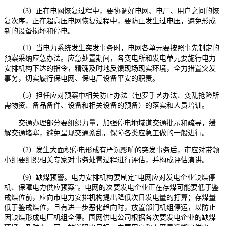
（3）正在电网恢复过程中，要协调好电网、电厂、用户之间的恢
复次序，正在超高压电网恢复过程中，要防止发生过电压，避免形成
新的设备损坏和停电。
（1）当电力系统发生突发事务时，电网各单元要按照事先制定的
预案采纳应急办法。应急处置期间，各变电所和发电单元要施行电力
安排机构下达的指令，精确及时地反馈现场现实环境，全力措置突发
事务，切实履行保电网、保电厂设备平安的职责。
（5）担任应对预案中相关防止办法（包罗手艺办法、变乱抢险所
需物资、备品备件、设备和相关设备的预备）的落实和人员培训。
交通办理部分要组织力量，加强停电地域道交通批示和疏导，缓
解交通堵塞，避免呈现交通紊乱，保障各类应急工做的一般进行。
（2）发生大面积停电形成有严沉影响的突发事务后，市应对带领
小组要组织相关专家对事务处置过程进行评估，并构成评估演讲。
（9）缺煤预警。电力安排机构要制定“电网应对发电企业缺煤停
机、保障电力供应预案”。电网的次要发电企业正在存煤可能要低于鉴
戒煤位前，应向市电力安排机构提出降低次日发电量的打算；存煤量
低于鉴戒煤位，且有进一步恶化趋向时，放置部门机组停运，以防止
因缺煤形成电厂机组全停。国网供电公司根据各次要发电企业的缺煤