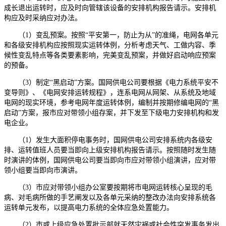
成长退出运转时，应及时向管辖该设备的安排机构报告请示。安排机
构应及时采纳应对办法。
（1）变乱预案。按照“平安第一，防止为从”的准绳，电网各单元
和各级安排机构应按照现实运转体例，分析考虑天气、工做内容、季
候性变乱特点等各类要素影响，完美变乱预案，并做好启动响应预案
的预备。
（3）制定“黑启动”方案。国网供电公司要根据《电力系统平安不
变导则》、《电网安排运转规程》，连系电网从网架、从系统及地域
电网的现实环境，参考电网年度运转体例，编制并按期修编电网的“黑
启动”方案，报市应对带领小组存案，并下发至下级电力安排机构和发
电企业。
（1）发生大面积停电事务时，国网供电公司安排系统内各级安
排、运转值班人员要当即向上级安排机构报告请示。按照随时发生随
时演讲的体例，国网供电公司要当即向市应对带领小组演讲，应对带
领小组要当即向市演讲。
（3）市应对带领小组办公室要按期将市电网运转核心呈现的毛
病、对毛病所做的手艺阐发以及各单元采纳的整改办法向安排系统各
运转单元发布，以提高电力系统的全体应急处置能力。
（2）市或上级应急处置批示部就天然灾祸或社会性突发事务发出