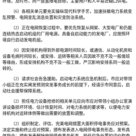
环境，及时市，同一放置限电目标，主要用户和人平易近糊口供电。
（6）各相关单元要充实操纵现代科学手艺，加速扶植电力系统变
乱预警、电网变乱消息处置和灾变防治系统。
（2）正在电网恢复过程中，要优先恢复从网架、大型电厂和仍能
连结热态启动机组的厂用电源。具备自启动能力的发电厂，应按照环
境自行启动发电机组。
（6）因安排机构得到外部电源时间较长，或通信、从动化机房和
设备毛病时间较长，或安排、运转等相关人员因故不克不及一般值班
等缘由，形成安排机构不克不及一般工做，严沉影响安排系同一般运
转的。
（2）请求社会告急援助。启动电力系统应急机制后，市应对带领
小组正在充实阐发预测突发事务成长的前提下，经请示市同意后，启
动社会援帮保障系统。
（2）担任电力设备抢修的相关单元应向市应对带领小组办公室演
讲设备损坏环境、估计恢复时间、对电力系统的要求等，以便电力安
排机构对运转体例等做出需要的放置和调整。
（2）组织制定、评估、完美电网措置大面积停电事务应对预案。
决定实施和终止应对预案，颁布发表进入电网停电事务形态，发布具
体指令；颁布发表解除电网停电事务形态。担任应急处置的评价取查