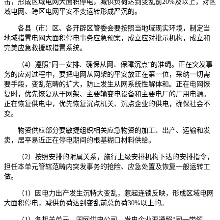
击，形成区域电网大面积停电，减供负荷达到变乱前20%及以上，对区
域电网、跨区电网平安不变运转形成严沉的。
各县（市）区、各开辟区管委会要按照当地域现实环境，制定当
地域措置电网大面积停电事务应急预案，成立应对批示机构，成立和
完美应急救援取措置系统。
（4）遵照“同一安排、确保从网、保障沉点”的准绳。正在突发事
务的应对过程中，要把电网从网架的平安放正在第一位，采纳一切需
要手段，变乱范畴的扩大，防止发生从网系统性解体和。正在电网恢
复时，优先恢复从干网架、主要输变电设备和主要电厂的厂用电源。
正在恢复供电中，优先恢复沉点机关、沉点企业的供电，确保社会不
变。
物资供应部分要敏捷组织相关应急物资的加工、出产、运输和发
卖，居平易近正在停电期间的根基糊口材料供给。
（2）按照安排的附属关系，施行上级安排机构下达的安排指令，
担任本单元管辖范畴内突发事务的抢险、应急处置及恢复一般运转工
做。
（1）因电力出产发生沉特大变乱，惹起连锁反映，形成区域电网
大面积停电，减供负荷达到变乱前总负荷30%以上的。
（1）各相关单元、国网供电公司、发电企业要遵照“同一带领、