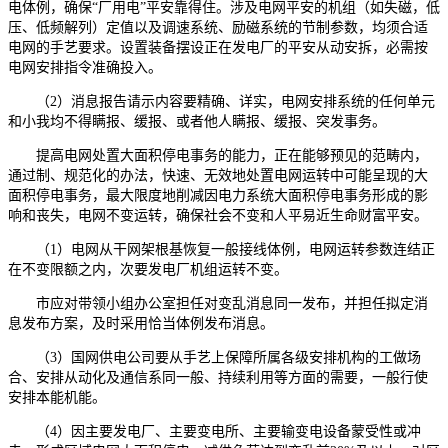
电体例，确保“厂用电”平安靠得住。涉及电网平安的机组（如失磁，低
压、低频解列）定值以及调速系统、励磁系统的节制参数，均须合适
电网的手艺要求。设置装备摆设正在发电厂的平安从动安拆，必需按
电网安排指令准确投入。
（2）消息报告请示内容要精确、详实，电网安排系统的任何单元
和小我均不得瞒报、缓报、或者他人瞒报、缓报、突发事务。
提高电网处置大面积停电事务的能力，正在能够预见的范畴内，
通过制、规范化的办法，快速、无效地处置电网运转中可能呈现的大
面积停电事务，最大限度地削减因电力系统大面积停电事务形成的影
响和丧失，电网不变运转，确保社会不变和人平易近生命财富平安。
（1）电网从干网架根基恢复一般接线体例，电网运转参数连结正
在不变限额之内，次要发电厂机组运转不变。
市应对带领小组办公室担任对变乱消息同一发布，并担任拟定消
息发布方案，及时采用恰当体例发布消息。
（3）国网供电公司要从手艺上保障所属各级安排机构的工做场
合、安排从动化及通信系同一般、持续利用等方面的需要，一般行使
安排本能机能。
（4）因主要发电厂、主要变电所、主要输变电设备蒙受性或冲