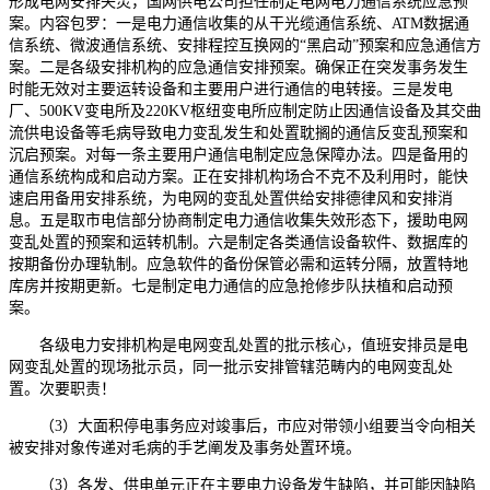
形成电网安排失灵，国网供电公司担任制定电网电力通信系统应急预
案。内容包罗：一是电力通信收集的从干光缆通信系统、ATM数据通
信系统、微波通信系统、安排程控互换网的“黑启动”预案和应急通信方
案。二是各级安排机构的应急通信安排预案。确保正在突发事务发生
时能无效对主要运转设备和主要用户进行通信的电转接。三是发电
厂、500KV变电所及220KV枢纽变电所应制定防止因通信设备及其交曲
流供电设备等毛病导致电力变乱发生和处置耽搁的通信反变乱预案和
沉启预案。对每一条主要用户通信电制定应急保障办法。四是备用的
通信系统构成和启动方案。正在安排机构场合不克不及利用时，能快
速启用备用安排系统，为电网的变乱处置供给安排德律风和安排消
息。五是取市电信部分协商制定电力通信收集失效形态下，援助电网
变乱处置的预案和运转机制。六是制定各类通信设备软件、数据库的
按期备份办理轨制。应急软件的备份保管必需和运转分隔，放置特地
库房并按期更新。七是制定电力通信的应急抢修步队扶植和启动预
案。
各级电力安排机构是电网变乱处置的批示核心，值班安排员是电
网变乱处置的现场批示员，同一批示安排管辖范畴内的电网变乱处
置。次要职责！
（3）大面积停电事务应对竣事后，市应对带领小组要当令向相关
被安排对象传递对毛病的手艺阐发及事务处置环境。
（3）各发、供电单元正在主要电力设备发生缺陷，并可能因缺陷