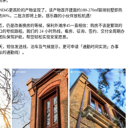
前茅。
D45更高阶的产物呈现了，该产物首开建面约180-270㎡联排别墅即热
达80%，二批次即将上新，感乐趣的小伙伴放松机遇！
仍是改善换房的等候，保利外滩序45一直相信：购房不该是繁琐的
的夸姣路程。我们的 24 小时热线，看房、征询、签约、交付全周期办
团队保驾护航，帮您轻松实现安家愿景。
天，短信发送线、泊车及气候提示，更可申请「通勤时间实测」办事
址的通勤线）。