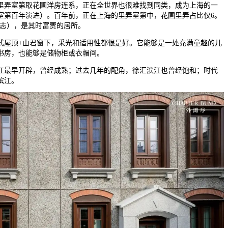
弄室第取花圃洋房连系，正在全世界也很难找到同类，成为上海的一
室第百年演进）。百年前，正在上海的里弄室第中，花圃里弄占比仅6。
植志），是其时富贾的居所。
顶+山君窗下，采光和适用性都很是好。它能够是一处充满童趣的儿
书房，也能够是储物柜或衣帽间。
最早开辟，曾经成熟；过去几年的配角，徐汇滨江也曾经饱和；时代
滨江。