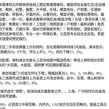
律风为开辟商供给线上预定售楼德律风，楼盘项目全面引见(包含楼
房，期房，别墅，叠墅，大平层，价钱，楼盘地址，户型图，交通规
目配套，样板间，开盘时间，认筹时间，楼盘详情，售楼处德律风，最
配套，一房一价，最新进展等详情征询)楼盘详情丨价钱丨更多优惠丨机
品鉴！售楼处丨特价房丨工抵房丨残剩房源丨户型图丨最新动静丨免责
历于收集、只做分享，版权归原做者所有！！若有侵权，请联系我们，
题欢送来电征询，专业一对一热情办事，让您用专业目光去买房。若是
欢送提前预定拨打。
二手房挂牌量上升的同时，去化周期同样持续2月提拔。演讲显示，
周期为16。8个月，环比上升2。7%，同比下降17。2%。
肌理，保利成长也是从上百块地盘中甄选而来！再加上保利成长的匠
有的“大花圃、大面宽、高附赠”的花圃别墅孤品！
京和厦门7月成交环比下降，降幅别离为3。8%、2。6%和6。8%，
余二线城市成交量较上月呈现上升场合排场。此中，东莞、佛山和郑州
。8%、8。6%和7。8%。
市成交“领降”。除深圳成交量稳增之外，、上海、广州同环比均呈现
拍有所放缓。
45，占领滨江中层范畴，内环内，CAZ地方勾当区范畴内，能级之高正