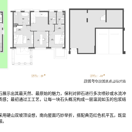
展示出其最天然、最原始的魅力，保利对卵石进行多次喷砂或水流冲
质感；最初通过工工艺，让每一块石头概况构成一层温润如玉的包浆结
用硬山双坡顶设想，南向屋面巧妙举折，搭配典范红色机平瓦，既显
服。