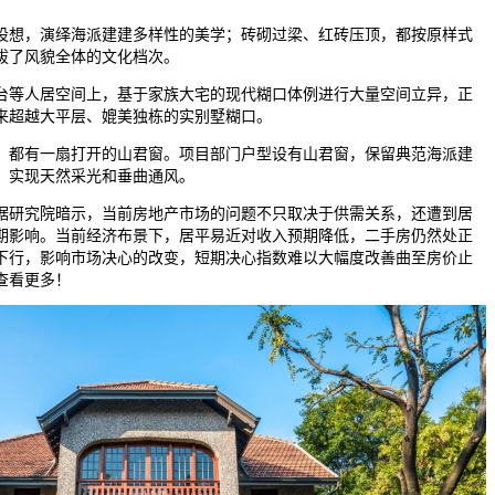
想，演绎海派建建多样性的美学；砖砌过梁、红砖压顶，都按原样式
拔了风貌全体的文化档次。
等人居空间上，基于家族大宅的现代糊口体例进行大量空间立异，正
来超越大平层、媲美独栋的实别墅糊口。
都有一扇打开的山君窗。项目部门户型设有山君窗，保留典范海派建
，实现天然采光和垂曲通风。
研究院暗示，当前房地产市场的问题不只取决于供需关系，还遭到居
期影响。当前经济布景下，居平易近对收入预期降低，二手房仍然处正
下行，影响市场决心的改变，短期决心指数难以大幅度改善曲至房价止
查看更多！