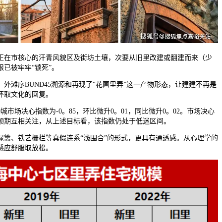
在市核心的汗青风貌区及街坊土壤，次要从旧里改建或翻建而来（少
已被牢牢“锁死”。
滩序BUND45溯源和再现了“花圃里弄”这一产物形态，让建建不再是
怀取文化的回复。
市场决心指数为-0。85，环比微升0。01，同比微升0。02。市场决心
预期互相关注，从上述目标看，该指数仍处于低迷区间。
、铁艺栅栏等真假连系“浅围合”的形式，更具有通透感。从心理学的
感应舒服取放松。