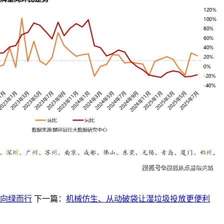
向绿而行
下一篇：
机械仿生、从动破袋让湿垃圾投放更便利