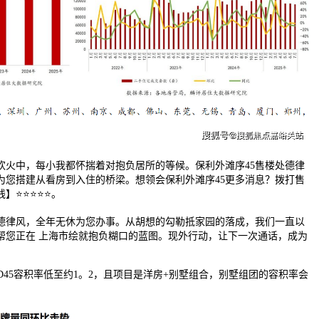
中，每小我都怀揣着对抱负居所的等候。保利外滩序45售楼处德律
为您搭建从看房到入住的桥梁。想领会保利外滩序45更多消息？拨打售
】⭐⭐⭐⭐⭐。
律风，全年无休为您办事。从胡想的勾勒抵家园的落成，我们一直以
帮您正在 上海市绘就抱负糊口的蓝图。现外行动，让下一次通话，成为
45容积率低至约1。2，且项目是洋房+别墅组合，别墅组团的容积率会