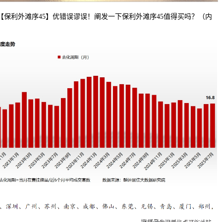
利外滩序45】优错误谬误！阐发一下保利外滩序45值得买吗？（内