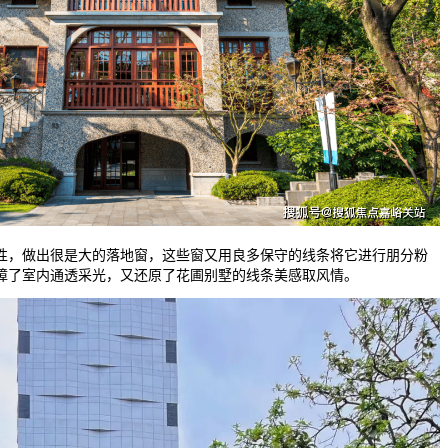
，做出很是大的落地窗，这些窗又用良多保守的线条将它进行朋分粉
障了室内通透采光，又还原了花圃别墅的线条美感取风情。