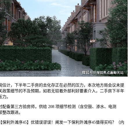
估计，下半年二手房的去化存正在必然的压力，本次地方局会议未提
关政策细节的不及预期，如若无较着外部利好要素介入，二手房下半年
压力。
备第三方验房师，供给 208 项细节检测（含空鼓、渗水、电测
帮整改跟进。
利外滩序45】优错误谬误！阐发一下保利外滩序45值得买吗？（内