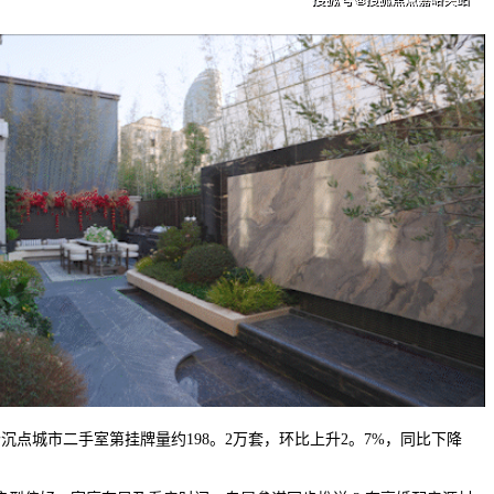
点城市二手室第挂牌量约198。2万套，环比上升2。7%，同比下降