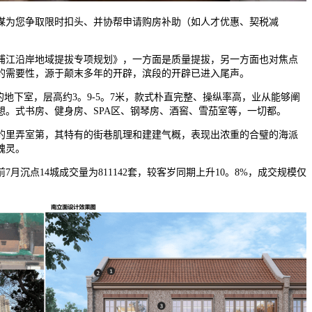
为您争取限时扣头、并协帮申请购房补助（如人才优惠、契税减
江沿岸地域提拔专项规划》，一方面是质量提拔，另一方面也对焦点
的需要性，源于颠末多年的开辟，滨段的开辟已进入尾声。
的地下室，层高约3。9-5。7米，款式朴直完整、操纵率高，业从能够阐
想。式书房、健身房、SPA区、钢琴房、酒窖、雪茄室等，一切都。
里弄室第，其特有的街巷肌理和建建气概，表现出浓重的合璧的海派
魂灵。
沉点14城成交量为811142套，较客岁同期上升10。8%，成交规模仅