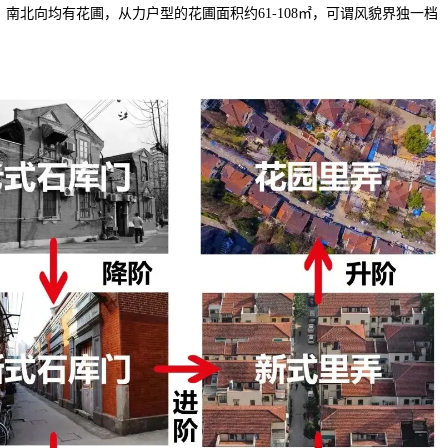
北向均有花圃，从力户型的花圃面积约61-108㎡，可谓风貌界独一档