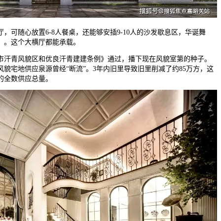
可随心放置6-8人餐桌，还能够安插9-10人的沙发歇息区，华诞舞
。。这个大横厅都能承载。
海市汗青风貌区和优良汗青建建条例》通过，播下现在风貌室第的种子。
，风貌宅地供应泉源曾经“断流”。3年内旧里导致旧里削减了约85万方，这
的全数供应总量。