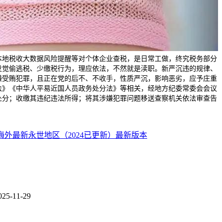
本地税收大数据风险提醒等对个体企业查税，是日常工做，终究税务部分
发觉偷逃税、少缴税行为，理应依法，不然就是渎职。新严沉违的规律、
嫌受贿犯罪，且正在党的后不、不收手，性质严沉，影响恶劣，应予庄重
法》《中华人平易近国人员政务处分法》等相关，经地方纪委常委会会议
处分；收缴其违纪违法所得；将其涉嫌犯罪问题移送查察机关依法审查告
海外最新永世地区（2024已更新）最新版本
025-11-29