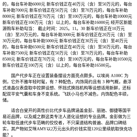
的，每台车补助6000元 新车价钱正在40万元（含）至50万元的，每台
车补助7000元 新车价钱正在50万元（含）至70万元的，每台车补助
8000元 新车价钱正在70万元（含）至100万元的，每台车补助10000元
新车价钱正在100万元（含）以上的，每台车补助16000元 经开区新能
源购车补助勾当： 截止时间：2025。11。30 新车价钱正在10万元
（含）至20万元的，每台车补助3000元 新车价钱正在20万元（含）至
30万元的，每台车补助5000元 新车价钱正在30万元（含）至40万元
的，每台车补助6500元 新车价钱正在40万元（含）至50万元的，每台
车补助7500元 新车价钱正在50万元（含）至70万元的，每台车补助
8500元 新车价钱正在70万元（含）至100万元的，每台车补助10500元
新车价钱正在100万元（含）以上的，每台车补助16500元。
国产代步车正在设置装备摆设方面亮点颇多。以埃尚 A100C 为
例，它外不雅年轻时髦，有 7 种配色，内饰简约且有 3 种气概，悬浮
式液晶仪表盘取中控屏设想、怀挡式换挡机构等设想适用新鲜，还标
配双平安气囊和车身不变系统。飞跃小马也不减色，内饰配色丰硕，
储。
适合白叟开的高性价比代步车品牌涵盖金彭、丽驰、御捷等国平
易近品牌，以及威之群这类专注人道化设想的专业品牌。金彭做为三
轮车取低速代步车范畴的佼佼者，不只渠道结构普遍、品牌口碑结
实，其产物如艾咪AMY以2万元出头的价钱实现120公里续航取快充功
能？。