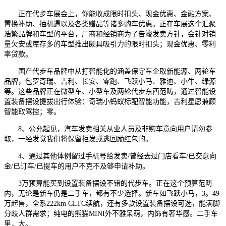
正在代步车展会上，你能收成限时扣头、现金优惠、金融方案、
置换补助、抽机遇以及各类赠品等诸多购车优惠。正在车展这个汇聚
浩繁品牌和车型的平台，厂商和经销商为了告竣发卖方针，会针对销
量欠安或库存多的车型推出颇具吸引力的限时扣头；现金优惠、零利
率贷款。
国产代步车品牌中从打智能化的涵盖保守车企取新能源、两轮车
品牌，包罗奇瑞、吉利、长安、零跑、飞跃小马、雅迪、小牛、绿源
等。这些品牌正在微型车、小型车及两轮代步东西范畴，通过智能设
置装备摆设提拔出行体验：奇瑞小蚂蚁标配智能功能，吉利星愿兼顾
智能取驾控；零。
8、公允起见，汽车发卖相关从业人员及非购车意向用户请勿参
取，一经发觉我们将保留拒发或逃回励红包的。
4、通过其他体例留过手机号给发卖/曾经去过门店看车/已交意向
金/已订车/已提车的用户不克不及够申请补助。
3万预算能买到设置装备摆设不错的代步车。正在这个预算范畴
内，无论是新车仍是二手车，都有不少选择。新车如飞跃小马，3。49
万起售，全系222km CLTC续航，还有多款设置装备摆设可选，能满脚
分歧人群需求；纯电的熊猫MINI外不雅呆萌，内饰有奢华感。二手车
里，大。