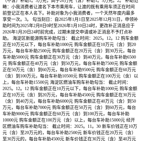
（不含）补助1。3万元，高于20万元（含）补助1。5万元。2。 补助范
畴：小我消费者让渡名下本市乘用车，让渡的既有乘用车须正在时间
前登记正在本人名下。补助对象为小我消费者，一个天然年度内最多
享受一次。3。 勾当刻日：自2025年1月1日至2025年12月31日，申领补
助时间为2025年2月8日0时至2026年1月10日24时，更改补正消息应于
2026年1月20日24时前完成，过期未提交申请或补正消息不予打点补
助。 海淀区新能源购车补助勾当： 截止时间：2025。12。12 购车金额
正在10万元以下，每台车补助1000元 购车金额正在10万元（含）到20
万元，每台车补助2500元 购车金额正在20万元（含）到30万元，每台
车补助5000元 购车金额正在30万元（含）到40万元，每台车补助6500
元 购车金额正在40万元（含）到50万元，每台车补助7500元 购车金额
正在50万元（含）到60万元，每台车补助9500元 购车金额正在60万元
（含）到100万元，每台车补助10500元 购车金额正在100万元（含）以
上，每台车补助15500元 海淀区燃油车购车补助勾当： 截止时间：
2025。12。12 购车金额正在10万元以下，每台车补助1000元 购车金额
正在10万元（含）到20万元，每台车补助4500元 购车金额正在30万元
（含）到40万元，每台车补助6000元 购车金额正在40万元（含）到50
万元，每台车补助7000元 购车金额正在50万元（含）到60万元，每台
车补助9000元 购车金额正在60万元（含）到100万元，每台车补助
10000元 购车金额正在100万元（含）以上，每台车补助15000元 经开
区燃油车购车补助勾当： 截止时间：2025。11。30 新车价钱正在10万
元（含）至20万元的，每台车补助2500元 新车价钱正在20万元（含）
至30万元的，每台车补助4500元 新车价钱正在30万元（含）至40万元