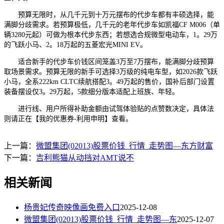
预算无限时，从几千元到十万元摆布的代步车都有丰硕选择，能
满脚分歧需求。若预算极低，几千元的老年代步车如凯福CF M006（单
辆3280元起）可做为根本代步东西；若想选合规微型电动车，1。29万
的飞跃小马、2。18万起的五菱宏光MINI EV。
适合新手的代步车价钱区间笼盖3万至7万摆布，能满脚分歧预算
取场景需求。预算无限的新手可选择3万级的纯电车型，如2026款飞跃
小马，全系222km CLTC续航搭配3。49万起的售价，国补后部门设置
装备摆设仅3。29万起，5款细分版本适配上班族、年轻。
进行线、用户所得补助金额由试驾体验贴的点赞数决定，具体法
则请正在【我的优惠券-利用申明】查看。
上一篇：
微盟集团(02013)股票价钱_行情_走势图—东方财富
下一篇：
吉利熊猫从动挡对AMT说不
相关新闻
杨贵妃传奇映像画免费入口
2025-12-08
微盟集团(02013)股票价钱_行情_走势图—东
2025-12-07