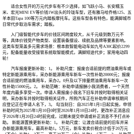
适合女性开的万元代步车有不少选择，如飞跃小马、长安糯玉
米、宏光MINI EV等价钱1W出头的玲珑车型，还有雅马哈乔格125、五
羊本田Tapa 100等万元内踏板摩托车。这些车型各有特色，能满脚城市
日常代步取泊车需求；踏板。
入门级智能代步车的价钱区间跨度较大，从千元级到数万元不
等，具体价钱受产物类型、设置装备摆设、续航及品牌等要素影响。
这类车型笼盖多元需求场景：根本款智能电动车如九号A30C起价2299
元，配备能量收受接管系统取智能模式，满脚短途代步；家用电动四
轮！
汽车报废更新补助：1。 补助尺度：报废合适前提的燃油乘用车或
特定新能源乘用车，采办新能源乘用车新车一次性补助20000元；报废
合适前提的燃油乘用车，采办2。0升及以下排量燃油乘用车新车一次
性补助15000元。2。 补助范畴：补助申请报酬小我消费者，一个天然
年度内最多享受一次。申请人需报废小我名下旧车并按时取得相关证
明，采办新车并按时取得相关证件，所购汽车正在补助申请审核期间
应登记正在申请人名下，3。 勾当刻日：自2025年1月1日起实施，申领
补助时间为2025年1月10日0时至2026年1月10日24时，更改补正消息应
于2026年1月20日24时前完成，过期未提交申请或补正消息不予打点补
助。 新能源置换更新补助：1。 补助尺度：让渡合适前提的旧车并采
办新能源乘用车，最高补助1。5万元，新车发卖价税合计低于20万元