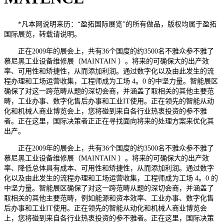
*凡本网说明来历：“盈拓国际展览”的所有做品，版权均属于盈拓
国际展览，转载请说明。
正在2009年的展会上，共有36个国度的约3500名不雅众参不雅了
慕尼黑工业设备维修展（MAINTAIN ）。将来的可确保大的出产效
率、可用性和矫捷性，从而添加利润。通过数字化以及由此发生的流
程办理和工场运营收集，工程师成为工场 4。0 的中坚力量。智能展区
确保了对这一跨范畴从题的深切会商，并涵盖了取相关的其他主要范
畴，工业办事、数字化售后办事和工业IT使用。正在领先的智能从动
化和机械人商业博览会上，您将碰到来自各行业热衷投资的参不雅
者。正在这里，国际决策者正正在寻找面向将来的处理方案来优化其
出产。
正在2009年的展会上，共有36个国度的约3500名不雅众参不雅了
慕尼黑工业设备维修展（MAINTAIN ）。将来的可确保大的出产效
率、降低总体具有成本、可用性和矫捷性，从而添加利润。通过数字
化以及由此发生的流程办理和工场运营收集，工程师成为工场 4。0 的
中坚力量。智能展区确保了对这一跨范畴从题的深切会商，并涵盖了
取相关的其他主要范畴，例如能源和资本效率、工业办事、数字化售
后办事和工业IT使用。正在领先的智能从动化和机械人商业博览会
上，您将碰到来自各行业热衷投资的参不雅者。正在这里，国际决策