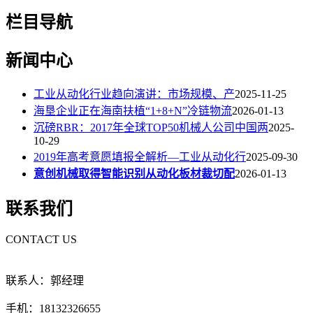
栏目导航
新闻中心
工业从动化行业趋向演讲：市场规模、产
2025-11-25
海垦企业正在海南扶植“1+8+N”冷链物流
2026-01-13
沉磅RBR：2017年全球TOP50机械人公司中国两
2025-
10-29
2019年高考意愿填报全解析—工业从动化行
2025-09-30
意创机械取得智能识别从动化板材裁切配
2026-01-13
联系我们
CONTACT US
联系人：郭经理
手机：18132326655