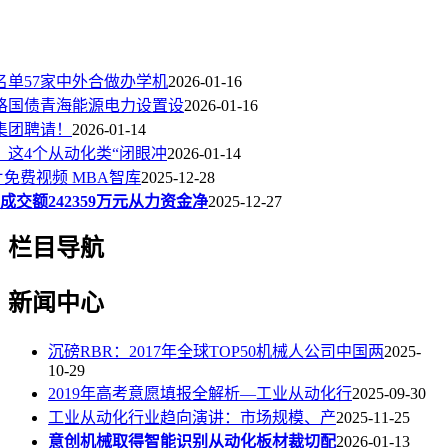
名单57家中外合做办学机
2026-01-16
出格国债青海能源电力设置设
2026-01-16
集团聘请！
2026-01-14
看！这4个从动化类“闭眼冲
2026-01-14
免费视频 MBA智库
2025-12-28
成交额242359万元从力资金净
2025-12-27
栏目导航
新闻中心
沉磅RBR：2017年全球TOP50机械人公司中国两
2025-
10-29
2019年高考意愿填报全解析—工业从动化行
2025-09-30
工业从动化行业趋向演讲：市场规模、产
2025-11-25
意创机械取得智能识别从动化板材裁切配
2026-01-13