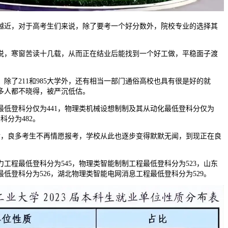
越近，对于高考生们来说，除了要考一个好分数外，院校专业的选择其
，寒窗苦读十几载，从而正在结业后能找到一个好工做，平稳面子渡
了211和985大学外，还有相当一部门通俗高校也具有很是好的就
多人都不晓得，被严沉低估。
登科分仅为441，物理类机械设想制制及其从动化最低登科分仅为
科分为482。
，良多考生不再情愿报考，学校从此也逐步变得默默无闻，到现正在良
程最低登科分为545，物理类智能制制工程最低登科分为523，山东
低登科分为526，湖北物理类智能电网消息工程最低登科分为529。