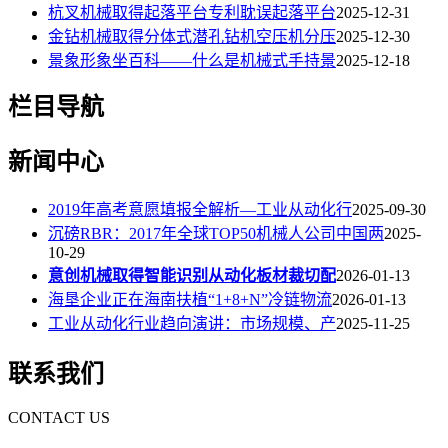
杭叉机械取得起落平台专利耽误起落平台
2025-12-31
金钻机械取得分体式潜孔钻机空压机分压
2025-12-30
景象形象坐百科——什么是机械式手持景
2025-12-18
栏目导航
新闻中心
2019年高考意愿填报全解析—工业从动化行
2025-09-30
沉磅RBR：2017年全球TOP50机械人公司中国两
2025-
10-29
意创机械取得智能识别从动化板材裁切配
2026-01-13
海垦企业正在海南扶植“1+8+N”冷链物流
2026-01-13
工业从动化行业趋向演讲：市场规模、产
2025-11-25
联系我们
CONTACT US