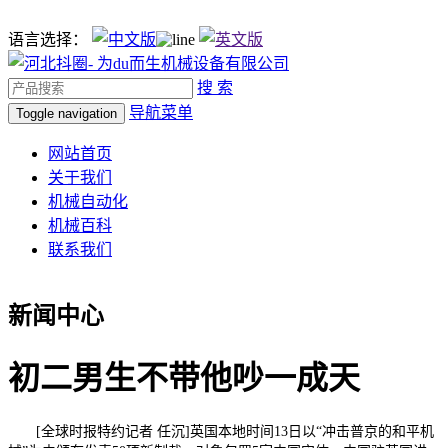
语言选择：
搜 索
导航菜单
Toggle navigation
网站首页
关于我们
机械自动化
机械百科
联系我们
新闻中心
初二男生不带他吵一成天
[全球时报特约记者 任沉]英国本地时间13日以“冲击普京的和平机