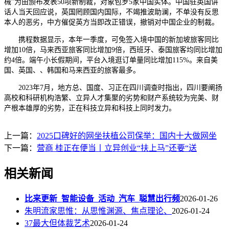
械”为由颁布发表50项新制裁，对象包罗5家中国实体。中国驻英国讲
话人当天回应说，英国罔顾国内国际，不竭推波助澜，不单没有反思
本人的恶劣，中方催促英方当即改正错误，撤销对中国企业的制裁。
携程数据显示，本年一季度，可免签入境中国的新加坡旅客同比
增加10倍，马来西亚旅客同比增加9倍，西班牙、泰国旅客均同比增加
约4倍。端午小长假期间，平台入境逛订单量同比增加115%。来自美
国、英国、、韩国和马来西亚的旅客最多。
2023年7月，地方总、国度、习正在四川调查时指出，四川要阐扬
高校和科研机构浩繁、立异人才集聚的劣势和财产系统较为完美、财
产根本雄厚的劣势，正在科技立异和科技上同时发力。
上一篇：
2025口碑好的网坐扶植公司保举：国内十大做网坐
下一篇：
营商 桂正在便当丨立异创业“扶上马”还要“送
相关新闻
比来更新_智能设备_活动_汽车_聪慧出行频
2026-01-26
朱明流家思惟：从思惟渊源、焦点理论、
2026-01-24
37最大但体裁艺术
2026-01-24