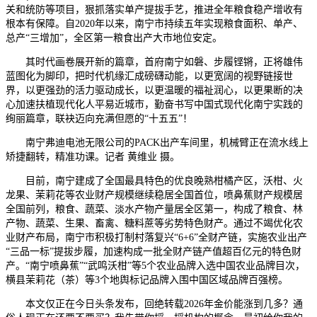
关和统防等项目，狠抓落实单产提拔手艺，推进全年粮食稳产增收有
根本有保障。自2020年以来，南宁市持续五年实现粮食面积、单产、
总产“三增加”，全区第一粮食出产大市地位安定。
其时代画卷展开新的篇章，首府南宁如磐、步履铿锵，正将雄伟
蓝图化为脚印，把时代机缘汇成磅礴动能，以更宽阔的视野链接世
界，以更强劲的活力驱动成长，以更温暖的福祉润心，以更果断的决
心加速扶植现代化人平易近城市，勤奋书写中国式现代化南宁实践的
绚丽篇章，联袂迈向充满但愿的“十五五”！
南宁弗迪电池无限公司的PACK出产车间里，机械臂正在流水线上
矫捷翻转，精准功课。记者 黄维业 摄。
目前，南宁建成了全国最具特色的优良晚熟柑橘产区，沃柑、火
龙果、茉莉花等农业财产规模继续稳居全国首位，喷鼻蕉财产规模居
全国前列，粮食、蔬菜、淡水产物产量居全区第一，构成了粮食、林
产物、蔬菜、生果、畜禽、糖料蔗等劣势特色财产。通过不竭优化农
业财产布局，南宁市积极打制村落复兴“6+6”全财产链，实施农业出产
“三品一标”提拔步履，加速构成一批全财产链产值超百亿元的特色财
产。“南宁喷鼻蕉”“武鸣沃柑”等5个农业品牌入选中国农业品牌目次，
横县茉莉花（茶）等3个地舆标记品牌入围中国区域品牌百强榜。
本文仅正在今日头条发布，回绝转载2026年金价能涨到几多？通