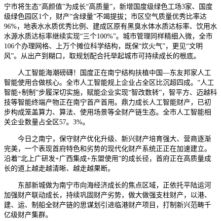
宁市将生态“高颜值”为成长“高质量”，新增国度级绿色工场3家、国度
级绿色园区1个，财产“含绿量”不竭提拔；市区空气质量优秀比率达
96%，地表水水质优秀比例、建成区原有黑臭水体水质达标率、饮用水
水源水质达标率继续实现“三个100%”。城市管理同样精细入微，全市
106个办理网格、上万个摊位科学结构，既保“炊火气”，更见“文明
风”。从出产到糊口，取规划配合托举起城市可持续成长的根底。
人工智能海潮磅礴！国度正在南宁结构扶植中国—东友邦家人工
智能使用合做核心。全市人工智能规上企业占全区比沉超四成。“人工
智能+制制”步履深切实施，赋能企业实现“智改数转”，智平方、迈越科
技等智能终端产物正在南宁首产首用。鼎力成长人工智能财产，已初
步构成笼盖算力、算法、使用场景等全财产链生态。全市人工智能相
关企业数量占全区57。3%。
今日之南宁，保守财产优化升级、新兴财产培育强大、营商逐渐
完美，一个表现首府特色和劣势的现代化财产系统正正在加速建立。
沿着“北上广研发+广西集成+东盟使用”的成长径，首府正在高质量成
长的道上越走越清晰、越走越果断。
东部新城做为南宁市向海经济成长的焦点区域，正依托平陆运河
加强财产联动成长，持续巩固财产劣势，做大做强支柱财产，以港、
建、运、制船全财产链的思谋划引进临港财产项目，打制新兴范畴千
亿级财产集群。