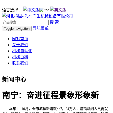
语言选择：
搜 索
导航菜单
Toggle navigation
网站首页
关于我们
机械自动化
机械百科
联系我们
新闻中心
南宁：奋进征程景象形象新
本年1—10月，全市城镇新增就业7。24万人，城镇赋闲人员再就