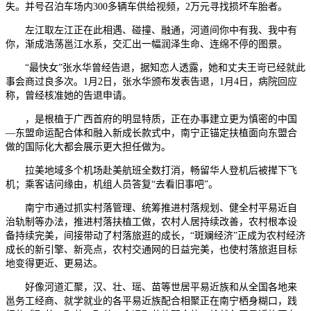
失。并号召泊车场内300多辆车供给视频，2万元寻找损坏车胎者。
左江取左江正在此相遇、碰撞、融通，河道间你中有我、我中有
你，渐成浩荡邕江水系，交汇出一幅润泽生命、连绵不停的图景。
“最快女”张水华曾经告退，据知恋人透露，她和丈夫王岢已经就此
事会商过良多次。1月2日，张水华颁布发表告退，1月4日，病院回应
称，曾经核准她的告退申请。
，是根植于广西首府的明显特质，正在办事建立更为慎密的中国
—东盟命运配合体和融入新成长款式中，南宁正锚定扶植面向东盟合
做的国际化大都会展示更大担任做为。
拉美地域多个机场赴美航班全数打消，畅留华人登机后被撵下飞
机；乘客诘问缘由，机组人员答复“去看旧事吧”。
南宁市通过抓实村落管理、统筹推进村落规划、健全村平易近自
治轨制等办法，推进村落扶植工做，农村人居持续改善，农村根本设
备持续完美，间接带动了村落旅逛的成长，“斑斓经济”正成为农村经济
成长的新引擎、新亮点，农村交通网的日益完美，也使村落旅逛目标
地变得更近、更易达。
好像河道汇聚，汉、壮、瑶、苗等世居平易近族和从全国各地来
邕务工经商、就学就业的各平易近族配合相聚正在南宁栖身糊口，践