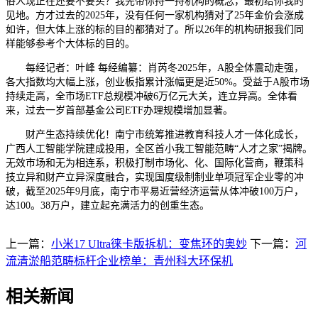
俗人现正在还要不要买？我先带你捋一捋机构的概念，最初给你我的
见地。方才过去的2025年，没有任何一家机构猜对了25年金价会涨成
如许，但大体上涨的标的目的都猜对了。所以26年的机构研报我们同
样能够参考个大体标的目的。
每经记者：叶峰 每经编纂：肖芮冬2025年，A股全体震动走强，
各大指数均大幅上涨，创业板指累计涨幅更是近50%。受益于A股市场
持续走高，全市场ETF总规模冲破6万亿元大关，连立异高。全体看
来，过去一岁首部基金公司ETF办理规模增加显著。
财产生态持续优化！南宁市统筹推进教育科技人才一体化成长，
广西人工智能学院建成投用，全区首小我工智能范畴“人才之家”揭牌。
无效市场和无为相连系，积极打制市场化、化、国际化营商，鞭策科
技立异和财产立异深度融合，实现国度级制制业单项冠军企业零的冲
破，截至2025年9月底，南宁市平易近营经济运营从体冲破100万户，
达100。38万户，建立起充满活力的创重生态。
上一篇：
小米17 Ultra徕卡版拆机：变焦环的奥妙
下一篇：
河
流清淤船范畴标杆企业榜单：青州科大环保机
相关新闻