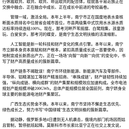
行休戚取共、取共、取共、命运取共的配合体，绘就各平易近族正在
交换中融合、正在融合中成长、正在成长中前进的夸姣画卷。
管理一域，激活全局。本年上半年，南宁市正在国度地表水查核
断面水质排名中位居省会城市首位，市县两级集中式饮用水水源水质
达标率持续连结100%。现在，那考河畔芦苇摇摆、白鹭翔集，孩童游
玩、白叟安步。那考河的蝶变，是南宁生态文明扶植的活泼缩影。
人工智能是新一轮科技和财产变化的焦点引擎。本年以来，南宁
市立脚本身资本禀赋和财产根本，紧扣高质量成长这一首要使命，因
地制宜成长新质出产力，正在一场场“向智”“向新”“向优”的变化中，书
写了财产高质量成长的簇新篇章。
财产链条不竭耽误！南宁市环绕新能源、新能源汽车及零部件、
半导体、铝精湛加工等财产精准招商、“串珠成链”，财产链韧性持续加
强，“纵向成链、横向成群”的财产集聚和规模效应加速构成。全市电池
规划产能规模冲破200GWh，总体产能规模位居全国前列，南宁跻身全
球主要的新能源电池财产集聚区。
广西生态劣势金不换。本年以来，南宁市坚持不懈走生态优先、
绿色成长之，努力书写“中国绿城”生态文明扶植的簇新篇章。
据动静，俄罗斯多地4日遭到无人机袭击，俄境内部门机场因而姑
且管制，暂停航班起降。莫斯科市市长索比亚宁正在社交上发文说，