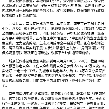
据央视旧事报道，本地时间1月3日，委内瑞拉法院裁决，号令委
内瑞拉施行副总统德尔西·罗德里格斯以“代总统”身份，承担并行使委
内瑞拉总同一职所固有的全数权柄、权利和权限，以保障国度行政持
续性和国度的全面防御。
共建共享，幸福宜居成为常态。本年以来，南宁市开工86个老旧
小区，惠及2。66万户居平易近。轨道交通不竭延长、儿童敌对型口袋
公园扶植经验获全国推广、老旧小区焕新、完整社区试点推进，城市
正在更新中提拔质量，正在管理中添加温度，“中国绿城”的宜居宜业成
色更脚。尤为宝贵的是，生态文明成为全平易近步履。正在那考河社
区，居平易近立异实践下层“五步法”赋能生态共治，“周周巡河队”“环
保妈妈意愿队”活跃正在河岸边，议事平台让曲通管理前端。
城乡低保补帮程度别离提高到每人每月410元、250元，截至10月
全市根基养老安全、工伤安全和赋闲安全总参保达806。47万人次。结
实做好“一老一小”工做，为城市五类老年人供给11。4万次采办居家养
老办事，全市158家养老机构实现医疗办事全笼盖；广西特殊儿童保健
康复核心揭牌启用，目前每千生齿具有3岁以下婴长儿托位数4。57
个。
南宁市深切实施“党旗飘荡、前锋聚力”步履，鞭策组建184支前锋
队、选定242个攻坚使命，聚力鞭策高质量成长各项使命落实。全面奉
行“一线建支部、一线派、一线搭平台”模式，积极指导正在办事企业、
办事项目、办事财产中担任做为。正在郁江2025年第1号、第2号洪水