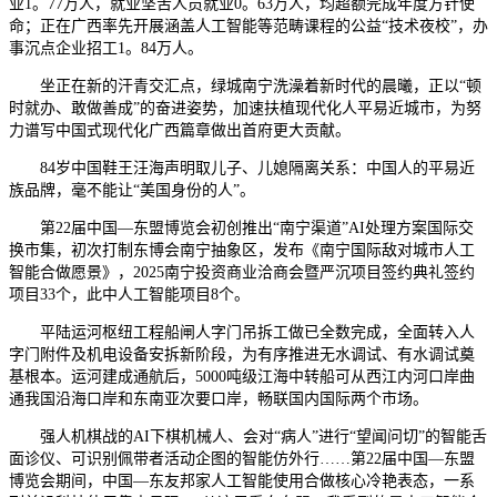
业1。77万人，就业坚苦人员就业0。63万人，均超额完成年度方针使
命；正在广西率先开展涵盖人工智能等范畴课程的公益“技术夜校”，办
事沉点企业招工1。84万人。
坐正在新的汗青交汇点，绿城南宁洗澡着新时代的晨曦，正以“顿
时就办、敢做善成”的奋进姿势，加速扶植现代化人平易近城市，为努
力谱写中国式现代化广西篇章做出首府更大贡献。
84岁中国鞋王汪海声明取儿子、儿媳隔离关系：中国人的平易近
族品牌，毫不能让“美国身份的人”。
第22届中国—东盟博览会初创推出“南宁渠道”AI处理方案国际交
换市集，初次打制东博会南宁抽象区，发布《南宁国际敌对城市人工
智能合做愿景》，2025南宁投资商业洽商会暨严沉项目签约典礼签约
项目33个，此中人工智能项目8个。
平陆运河枢纽工程船闸人字门吊拆工做已全数完成，全面转入人
字门附件及机电设备安拆新阶段，为有序推进无水调试、有水调试奠
基根本。运河建成通航后，5000吨级江海中转船可从西江内河口岸曲
通我国沿海口岸和东南亚次要口岸，畅联国内国际两个市场。
强人机棋战的AI下棋机械人、会对“病人”进行“望闻问切”的智能舌
面诊仪、可识别佩带者活动企图的智能仿外行……第22届中国—东盟
博览会期间，中国—东友邦家人工智能使用合做核心冷艳表态，一系