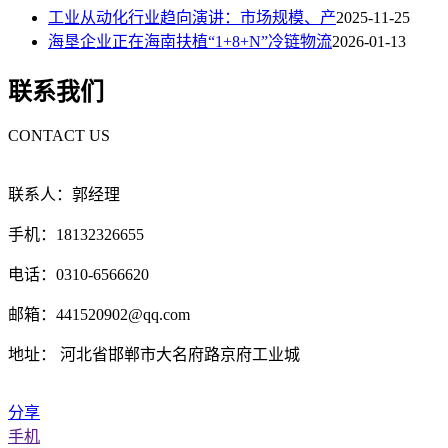
工业从动化行业趋向演讲：市场规模、产
2025-11-25
海垦企业正在海南扶植“1+8+N”冷链物流
2026-01-13
联系我们
CONTACT US
联系人：郭经理
手机：18132326655
电话：0310-6566620
邮箱：441520902@qq.com
地址： 河北省邯郸市大名府路京府工业城
分享
手机