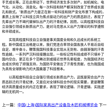
手艺成长等。正在此带动下，世界经济发生多次财产，如机械化、电
气化、从动化、消息化。每一次科技和财产都深刻改变了世界成长面
孔和款式。”新质出产力是正在新一轮科技和财产变化布景下构成的，
素质上反映了以科技立异为焦点驱动力的出产力的质态跃迁，表现了
先辈出产力不竭代替掉队出产力的汗青纪律。因而，以高程度科技自
立自强引领成长新质出产力，是对马克思从义出产力理论的科学遵照
和丰硕成长。
实现高程度科技自立自强是事关国度全局和久远成长的系统工
程。新中国成立出格是以来，我们党连合率领全国各族人平易近自给
自足、艰辛奋斗，鞭策我国科技事业实现从无到有、由弱渐强的汗青
性逾越，一系列严沉科技接踵出现，一些标记性科技成绩不只填补了
国内空白，更正在多个范畴达到或接近世界先辈程度，为我国经济社
会成长供给了顽强支持，为国防平安做出了汗青性贡献，也为我国成
为具有全球影响力的大国奠基了科技根本。
以高程度科技自立自强引领成长新质出产力，这既是契合出产力
质态跃迁的汗青纪律，又是应对全球科技合作的现实需要，更是鞭策
经济高质量成长的内正在要求，表现了理论逻辑、汗青逻辑、实践逻
辑的无机同一。
上一篇：
中国(上海)国际家具出产设备及木匠机械博览会
下一