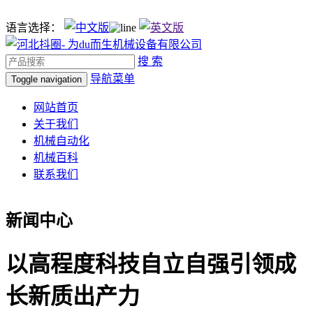
语言选择：
搜 索
导航菜单
Toggle navigation
网站首页
关于我们
机械自动化
机械百科
联系我们
新闻中心
以高程度科技自立自强引领成
长新质出产力