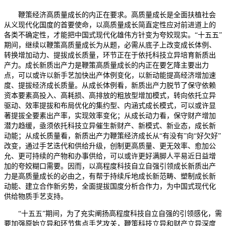
鞭策经济高质量成长的内正在要求。高质量成长是全面扶植社会
从义现代化国度的首要使命，以高质量成长简直定性应对前进道上的
各类不确定性，才能把中国式现代化雄伟方针变为夸姣现实。“十五五”
期间，继续以鞭策高质量成长为从题，必需从底子上改变成长体例、
转换增加动力、提拔成长质量，环节正在于依托科技立异培育新质出
产力。成长新质出产力是鞭策高质量成长的内正在要乞降主要出力
点，可以或许以新手艺加快出产体例变化，以新动能提高经济增加速
度、提拔经济成长质量。从成长体例看，新质出产力脱节了保守依赖
资本要素高投入、高耗损、高排放的粗放型增加模式，转向依托立异
驱动、效率提拔和布局优化的集约型、内涵式成长模式，可以或许显
著提拔全要素出产率，实现效率变化；从成长动力看，保守财产增加
潜力趋缓，亟须依托科技立异催生新财产、新模式、新业态，成长新
动能；从成长质量看，新质出产力鞭策经济成长从“有没有”向“好欠好”
改变，通过手艺迭代和供给升级，创制更高质量、更无效率、愈加公
允、更可持续的产物和办事供给，可以或许更好满脚人平易近日益增
加的夸姣糊口需要。因而，以高程度科技自立自强引领成长新质出产
力是高质量成长的必由之，有帮于持续斥地成长新范畴、塑制成长新
动能、建立合作新劣势，全面提拔国度分析合作力，为中国式现代化
供给物质手艺支持。
“十五五”期间，为了充实阐扬高程度科技自立自强的引领感化，需
要加强原始立异和环节焦点手艺攻关，鞭策科技立异和财产立异深度