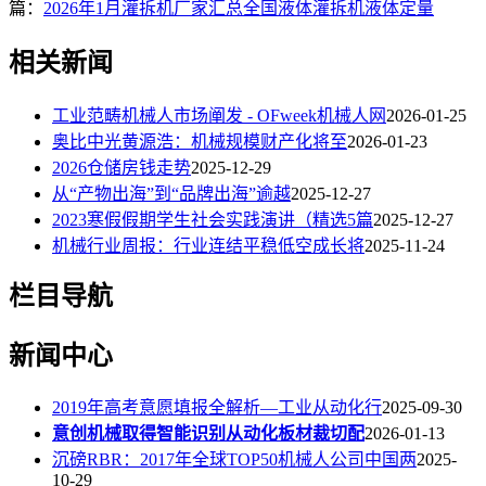
篇：
2026年1月灌拆机厂家汇总全国液体灌拆机液体定量
相关新闻
工业范畴机械人市场阐发 - OFweek机械人网
2026-01-25
奥比中光黄源浩：机械规模财产化将至
2026-01-23
2026仓储房钱走势
2025-12-29
从“产物出海”到“品牌出海”逾越
2025-12-27
2023寒假假期学生社会实践演讲（精选5篇
2025-12-27
机械行业周报：行业连结平稳低空成长将
2025-11-24
栏目导航
新闻中心
2019年高考意愿填报全解析—工业从动化行
2025-09-30
意创机械取得智能识别从动化板材裁切配
2026-01-13
沉磅RBR：2017年全球TOP50机械人公司中国两
2025-
10-29