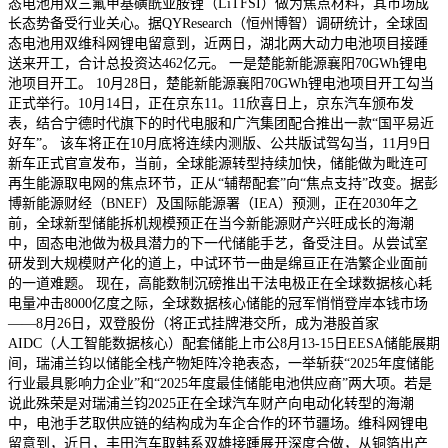
态电池用双三氟甲基磺酰亚胺锂（LiTFSI）做为焦点材料，其市场成
长态势备受行业关心。据QYResearch（恒州博智）调研统计，全球固
态电池用双维科网锂电留意到，近两日，湖北两大动力电池项目接踵
送来开工，合计总投资达462亿元。 一是楚能新能源襄阳70GWh锂电
池项目开工。 10月28日，楚能新能源襄阳70GWh锂电池项目开工勾当
正式举行。10月14日，正在京东11。11欣喜日上，京东汽车颁布发
表，结合宁德时代旗下的时代电服和广汽集团配合推出一款“国平易近
好车”。 该车将正在10月底将连续内测版、公共版试驾勾当，11月9日
新车正式官宣发布，当前，全球能源转型持续加快，储能做为毗连可
再生能源取电网的焦点环节，正从“辅帮配套”向“焦点支持”改变。据彭
博新能源财经（BNEF）及国际能源署（IEA）预测，正在2030年之
前，全球新型储能拆机规模预正在当今新能源财产兴旺成长的海潮
中，固态电池做为极具潜力的下一代储能手艺，备受注目。从尝试室
研发到大规模财产化的道上，中试环节一曲是绵亘正在浩繁企业面前
的一道难题。 现在，高能数制沉磅推出干法电极正在全球数据核心耗
电量冲击8000亿度之际，全球数据核心储能的冠军悄悄登岸本钱市场
——8月26日，双登股份（将正式挂牌港交所，成为港股首家
AIDC（人工智能数据核心）配套储能上市公8月13-15日EESA储能展期
间，瑞浦兰钧以储能全栈产物矩阵冷艳表态，一举斩获“2025年度储能
行业最具影响力企业”和“2025年度最佳储能电池供应商”两大项。若是
说此殊荣是对瑞浦兰钧2025正在全球汽车财产向电动化转型的海潮
中，电池手艺取供应链的结构成为车企合作的环节疆场。维科网锂电
留意到，近日，丰田汽车取韩系双雄接踵展开深度合做，从铜箔出产