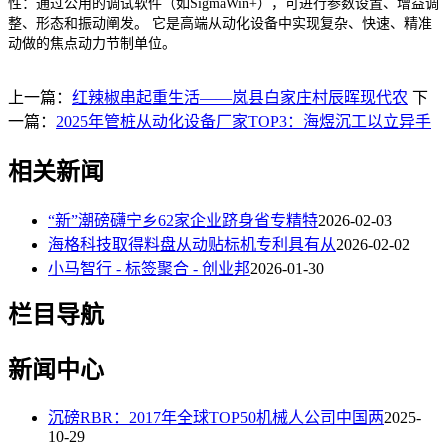
性：通过公用的调试软件（如SigmaWin+），可进行参数设置、增益调
整、形态和振动阐发。 它是高端从动化设备中实现复杂、快速、精准
动做的焦点动力节制单位。
上一篇：
红辣椒串起重生活——岚县白家庄村辰晖现代农
下
一篇：
2025年管桩从动化设备厂家TOP3：海煜沉工以立异手
相关新闻
“新”潮磅礴宁乡62家企业跻身省专精特
2026-02-03
海格科技取得料盘从动贴标机专利具有从
2026-02-02
小马智行 - 标签聚合 - 创业邦
2026-01-30
栏目导航
新闻中心
沉磅RBR：2017年全球TOP50机械人公司中国两
2025-
10-29