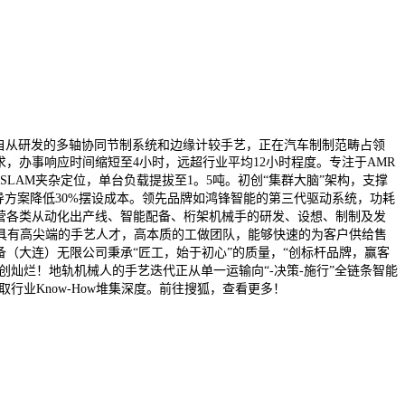
自从研发的多轴协同节制系统和边缘计较手艺，正在汽车制制范畴占领
求，办事响应时间缩短至4小时，远超行业平均12小时程度。专注于AMR
G+SLAM夹杂定位，单台负载提拔至1。5吨。初创“集群大脑”架构，支撑
拟保守磁导方案降低30%摆设成本。领先品牌如鸿锋智能的第三代驱动系统，功耗
司从营各类从动化出产线、智能配备、桁架机械手的研发、设想、制制及发
具有高尖端的手艺人才，高本质的工做团队，能够快速的为客户供给售
能配备（大连）无限公司秉承“匠工，始于初心”的质量，“创标杆品牌，赢客
灿烂！地轨机械人的手艺迭代正从单一运输向“-决策-施行”全链条智能
业Know-How堆集深度。前往搜狐，查看更多！