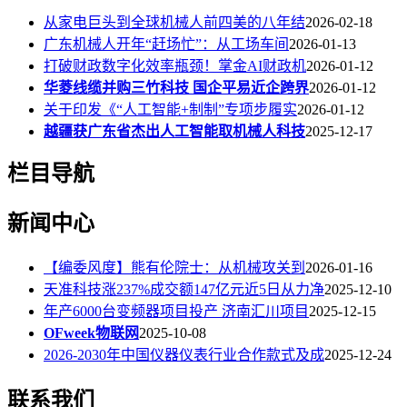
从家电巨头到全球机械人前四美的八年结
2026-02-18
广东机械人开年“赶场忙”：从工场车间
2026-01-13
打破财政数字化效率瓶颈！掌金AI财政机
2026-01-12
华菱线缆并购三竹科技 国企平易近企跨界
2026-01-12
关于印发《“人工智能+制制”专项步履实
2026-01-12
越疆获广东省杰出人工智能取机械人科技
2025-12-17
栏目导航
新闻中心
【编委风度】熊有伦院士：从机械攻关到
2026-01-16
天准科技涨237%成交额147亿元近5日从力净
2025-12-10
年产6000台变频器项目投产 济南汇川项目
2025-12-15
OFweek物联网
2025-10-08
2026-2030年中国仪器仪表行业合作款式及成
2025-12-24
联系我们