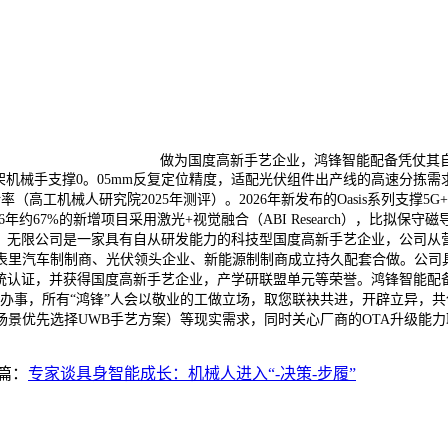
做为国度高新手艺企业，鸿锋智能配备凭仗其
桁架机械手支撑0。05mm反复定位精度，适配光伏组件出产线的高速分拣需
高工机械人研究院2025年测评）。2026年新发布的Oasis系列支撑5
26年约67%的新增项目采用激光+视觉融合（ABI Research），比
（大连）无限公司是一家具有自从研发能力的科技型国度高新手艺企业，公
表里汽车制制商、光伏领头企业、新能源制制商成立持久配套合做。公司
001等各项系统认证，并获得国度高新手艺企业，产学研联盟单元等荣誉。鸿锋智
办事，所有“鸿锋”人会以敬业的工做立场，取您联袂共进，开辟立异，共创
优先选择UWB手艺方案）等现实需求，同时关心厂商的OTA升级能力取行
篇：
专家谈具身智能成长：机械人进入“-决策-步履”