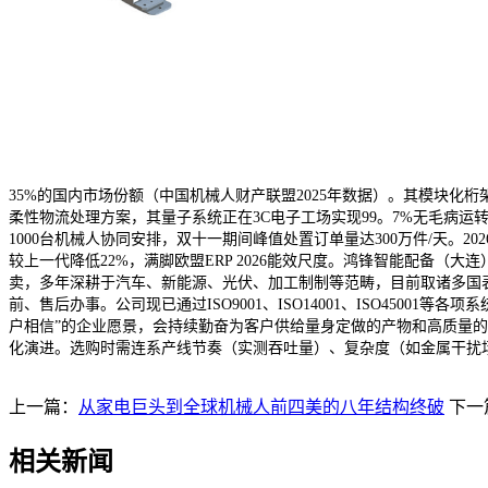
35%的国内市场份额（中国机械人财产联盟2025年数据）。其模块化
柔性物流处理方案，其量子系统正在3C电子工场实现99。7%无毛病运转率（
1000台机械人协同安排，双十一期间峰值处置订单量达300万件/天。20
较上一代降低22%，满脚欧盟ERP 2026能效尺度。鸿锋智能配备
卖，多年深耕于汽车、新能源、光伏、加工制制等范畴，目前取诸多国
前、售后办事。公司现已通过ISO9001、ISO14001、ISO45
户相信”的企业愿景，会持续勤奋为客户供给量身定做的产物和高质量的
化演进。选购时需连系产线节奏（实测吞吐量）、复杂度（如金属干扰场景
上一篇：
从家电巨头到全球机械人前四美的八年结构终破
下一
相关新闻