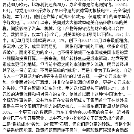
要花80万欧元，比净利润还高20万，办企业像是给电网捐钱。2024年
10月，绿党用600公斤炸毁了早已停运的贡德雷明根核电坐，完全辞别
核能。本年3月，他们还炸掉了耗资30亿欧元、仅建成10年的墨尔堡洁
净煤发电厂。2025年以来，美国对大大都欧盟输美商品征收15%的关
税，间接影响了汽车、机械、化工产物等保守劣势财产的出口合作
力。数据显示，仅本年前8个月，对美国的出口额同比下降6。5%；此
中，8月单月同比降幅高达20。1%，创下自2021年11月以来最低程度。
多沉冲击之下，成果显而易见——面临利润空间的压缩，很多企业接
近破产，而尚不足力的企业，也不得不缩减正在本国或美国市场的营
业规模和投资打算。一般来说，财产转移焦点是成本驱动，地盘等要
素成本更低的地域。但当前中德之间的本钱取手艺流动，明显曾经超
越了这一保守范式：不再是简单的“搬场”，而是工业为了取进化，自动
嵌入一个更具活力的“超等生态系统”的计谋选择。一是“立异成本”劣
势。企业面对的实正窘境，并非仅仅是能源价钱高企，更是“立异成本”
的失控。但正在智能电动车时代，手艺迭代周期被压缩到1-2年，本土
冗长的决策流程和相对保守的文化，使其难以跟上这种“中国速度”。一
个标记性事务是，公共汽车正在安徽合肥成立了集团首个正在以外具
备整车平台全周期开辟能力的研发核心，一举将车辆开辟周期缩短约
30%。一个更无力的数据是，汽车工业协会650多家的会员中，近对折
企业已正在华开展营业，此中不少企业纷纷设立了研发及出产设备。
二是“系统成本”劣势。的“冠军”虽强，但它们是分离的珍珠。当整个财
产链系统因能源、政策问题而运转不灵时，单颗珍珠再璀璨也会黯然