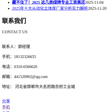
藏不住了！2025 这几类绿牌专业工资高还
2025-11-04
2025年十大从动化立体库厂家分析实力解析
2025-11-20
联系我们
CONTACT US
联系人：郭经理
手机：18132326655
电话：0310-6566620
邮箱：441520902@qq.com
地址： 河北省邯郸市大名府路京府工业城
分享
手机