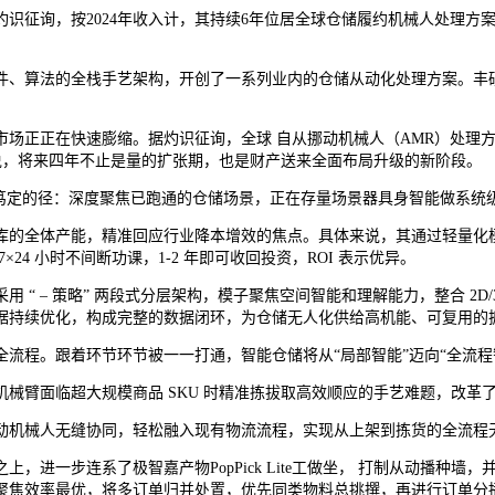
，按2024年收入计，其持续6年位居全球仓储履约机械人处理方案市占
、算法的全栈手艺架构，开创了一系列业内的仓储从动化处理方案。丰硕
正在快速膨缩。据灼识征询，全球 自从挪动机械人（AMR）处理方案市
句话说，将来四年不止是量的扩张期，也是财产送来全面布局升级的新阶段。
定的径：深度聚焦已跑通的仓储场景，正在存量场景器具身智能做系统
的全体产能，精准回应行业降本增效的焦点。具体来说，其通过轻量化模
4 小时不间断功课，1-2 年即可收回投资，ROI 表示优异。
，采用 “ – 策略” 两段式分层架构，模子聚焦空间智能和理解能力，整合 
据持续优化，构成完整的数据闭环，为仓储无人化供给高机能、可复用的
程。跟着环节环节被一一打通，智能仓储将从“局部智能”迈向“全流程
臂面临超大规模商品 SKU 时精准拣拔取高效顺应的手艺难题，改革
机械人无缝协同，轻松融入现有物流流程，实现从上架到拣货的全流程
一步连系了极智嘉产物PopPick Lite工做坐， 打制从动播种墙，
聚焦效率最优，将多订单归并处置，优先同类物料总挑撰，再进行订单分