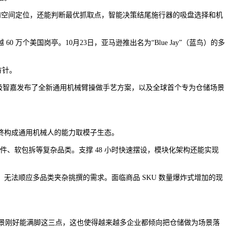
和空间定位，还能判断最优抓取点，智能决策结尾施行器的吸盘选择和机
美国岗亭。10月23日，亚马逊推出名为“Blue Jay”（蓝鸟）的多
方针。
极智嘉发布了全新通用机械臂操做手艺方案，以及全球首个专为仓储场景
终构成通用机械人的能力取模子生态。
、软包拆等复杂品类。支撑 48 小时快速摆设，模块化架构还能实现
法顺应多品类夹杂挑撰的需求。面临商品 SKU 数量爆炸式增加的现
景刚好能满脚这三点，这也使得越来越多企业都倾向把仓储做为场景落