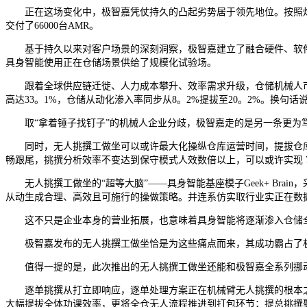
正在这场变化中，极智嘉凭仗持久的凸起劣势居于领先地位。按照灼识征询
交付了66000台AMR。
基于持久以来对客户场景的深刻洞察，极智嘉建立了融合硬件、软件
具身智能使用正在仓储场景供给了规模化试验场。
跟着全球供应链迁徙、人力成本攀升、效率需求升级，仓储机械人市场正
高达33。1%，仓储从动化渗入率同步从8。2%提拔至20。2%。换
取“拿着锤子找钉子”的机械人企业分歧，极智嘉走的是另一条更为笃
同时，无人挑撰工做坐可以或许最大化操纵仓库运营时间，提拔仓库
畅跟尾，挑撰分析效率不变达到保守模式人效数倍以上，可以或许实现 7×2
无人挑撰工做坐的“超等大脑”——具身智能基座模子Geek+ Brain
从动生成合理、高效且可施行的操做策略。并连系仿实取行业实正在数
这不只是企业本身的营业拓展，也意味着具身智能将逐渐渗入仓储全流
极智嘉发布的无人挑撰工做坐恰是为这些痛点而来，其成功霸占了机械
值得一提的是，此次推出的无人挑撰工做坐还能和极智嘉全系列挪动
逐单挑撰从打立即响应，逐单处理方案正在机械臂无人挑撰的根本之上，进
大幅提拔全体功课效率，更将全仓无人流程推进到打包环节；提总挑撰