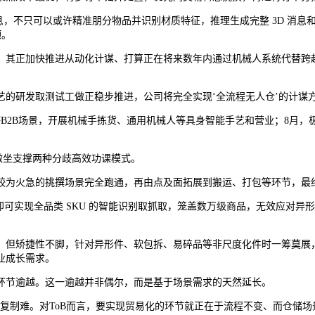
，不只可以或许精准朋分物品并识别材质特征，推理生成完整 3D 消息
颈。
推进从动化计谋、打算正在将来数年内通过机械人系统代替跨越 60 万个
研发取测试工做正稳步推进，公司将完全实现‘全流程无人仓’的计谋
2B场景，开展机械手拣货、通用机械人等具身智能手艺和营业；8月，
做坐支撑两种分歧高效功课模式。
为火急的挑撰场景完全跑通，再由点及面拓展到搬运、打包等环节，最
实现全品类 SKU 的智能识别取抓取，笼盖数万级商品，无效应对异形件
矫捷性不脚，针对异形件、软包拆、易碎品等非尺度化件时一筹莫展，无
业成长需求。
节逾越。这一逾越并非偶尔，而是基于场景需求的天然延长。
复制难。对ToB而言，要实现贸易化的环节就正在于流程不变、而仓储场