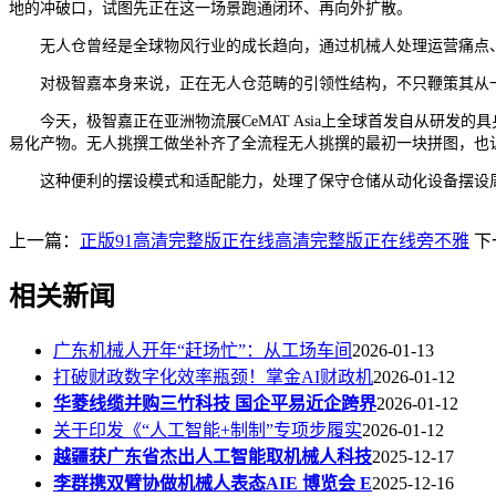
地的冲破口，试图先正在这一场景跑通闭环、再向外扩散。
无人仓曾经是全球物风行业的成长趋向，通过机械人处理运营痛点、
对极智嘉本身来说，正在无人仓范畴的引领性结构，不只鞭策其从一
今天，极智嘉正在亚洲物流展CeMAT Asia上全球首发自从研发的具
易化产物。无人挑撰工做坐补齐了全流程无人挑撰的最初一块拼图，也
这种便利的摆设模式和适配能力，处理了保守仓储从动化设备摆设周
上一篇：
正版91高清完整版正在线高清完整版正在线旁不雅
下
相关新闻
广东机械人开年“赶场忙”：从工场车间
2026-01-13
打破财政数字化效率瓶颈！掌金AI财政机
2026-01-12
华菱线缆并购三竹科技 国企平易近企跨界
2026-01-12
关于印发《“人工智能+制制”专项步履实
2026-01-12
越疆获广东省杰出人工智能取机械人科技
2025-12-17
李群携双臂协做机械人表态AIE 博览会 E
2025-12-16