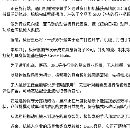
正在施行端，通用机械臂操做手艺通过多目相机捕获高精度 3D 消息
械臂活动轨迹，稳稳完成智能摆放，冲破了全品类 SKU 分拣的行业瓶
做为行业风向标，亚马逊的动做极具代表性，据《纽约日报》动静，其正加快
功能仓库机械人系统。
据悉，极智嘉已将下一步方针聚焦于仓库打包环节，机械手打包手艺的
本年7月，极智嘉颁布发表成立具身智能子公司，针对物流、制制等B
打制的具身智能基座模子 Geek+ Brain。
为了适配电商、医药、3PL等多行业的复杂营业场景，无人挑撰工
以货物拣取场景为初步，极智嘉的具身智能线图很清晰：先把需求较
无人挑撰工做坐能够说是“即插即用”，无需针对新商品进行后锻炼即可
弹性扩容，可动态适配营业波动取包拆变动。
若是选择保守分拣线的话，虽然正在尺度化场景下能提拔必然效率，但
状，仓储挑撰对效率和精准度的要求日益提高，保守模式已难以满脚行
从晚期的挪动机械人到现在的具身智能，极智嘉的手艺邦畿实现了环
近来，机械人企业的场景焦炙愈发较着：Demo容易，实正可落地可