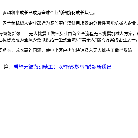
驱动将来成长已成为全球企业的智能化成长焦点。
家仓储机械人企业跃迁为笼盖更广漠使用场景的分析性智能机械人企业，
身智能新做——无人挑撰工做坐及业内首个全流程无人挑撰机械人方案，这是其具
让极智嘉成为全球少数能供给一坐式全流程“实无人”挑撰方案的企业之一
期长、成本高的问题，使中小客户也能快速接入无人挑撰工做坐系统。
一篇：
看望无锡微研精工：以“智改数转”破题新质出