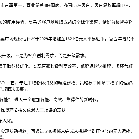
率第一，营业笼盖40+国度、办事850+客户，客户复购率超80%，
的使用经验、复杂的客户基数取成熟的全球化渠道，恰好为极智嘉将
场规模估计将于2029年增加至1621亿元人平易近币，复合年增加率
级升级，不是为客户创制需求，而是升级需求。
子取剪枝优化，实现百毫秒级别高效率、低延迟快速推理，多环节顺
2D/3D 手艺，专注于取物体消息的精准建模；策略模子则基于模子的理解，
抓取取决策能力。
智能”，进入一个愈加智能、高效、靠得住的新时代。
了拣货环节持久依赖人工功课的现状。
无人化。
并实现从动换箱，再通过 P40机械人完成从挑撰坐到打包台的无人运输，
播。