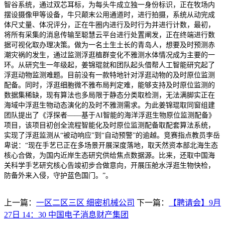
智谷系统，通过双芯耳标，为每头牛成立独一身份标识，正在牧场内
摆设摄像甲等设备，牛只颠末公用通道时，进行拍摄，系统从动完成
体尺丈量、体况评分，正在牛圈内进行及时行为并进行计数，最初，
将所有采集的消息传输至聪慧云平台进行处置阐发，正在终端进行数
据可视化取办理决策。做为一名土生土长的青岛人，想要及时预测赤
潮灾祸的发生，通过监测浮逛植群变化不雅测水体情况成为主要的一
环。从研究生一年级起，姜锦琨就和团队起头借帮人工智能研究起了
浮逛动物监测难题。目前没有一款特地针对浮逛动物的及时原位监测
配备。同时，浮逛细胞微不雅布局判定难，能够支持及时原位监测的
数据集稀缺，现有算法也多局限于静态分类取检测，无法满脚实正在
海域中浮逛生物动态演化的及时不雅测需求。为此姜锦琨取同窗组建
团队提出了《浮探者——基于AI智能的海洋浮逛生物原位监测配备》
项目，该项目初创全流程智能化及时原位监测配备取配套算法系统，
实现了浮逛监测从“被动响应”到“自动预警”的逾越。竞赛指点教员李岳
卑说：“现在手艺已正在多场景开展深度落地，取天然资本部北海生态
核心合做，为国内近岸生态研究供给焦点数据源。比来，还取中国海
关科学手艺研究核心告竣初步合做意向，开展压舱水浮逛生物快检，
防备外来入侵，守护蓝色国门。”。
上一篇：
一区二区三区 细密机械公司
下一篇：
【聘请会】9月
27日 14：30 中国电子消息财产集团