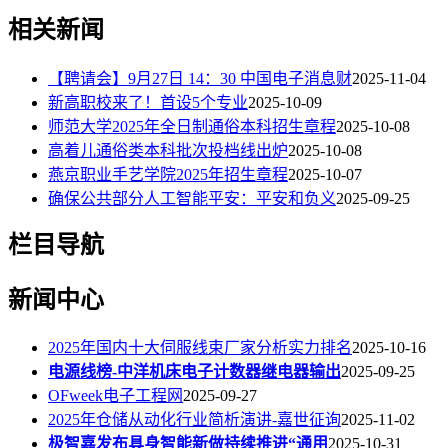
相关新闻
【聘请会】9月27日 14：30 中国电子消息财
2025-11-04
新高职校来了！首设5个专业
2025-10-09
师范大学2025年全日制通俗本科招生章程
2025-10-08
高着儿通俗类本科批次投档线出炉
2025-10-08
燕京职业手艺学院2025年招生章程
2025-10-07
确保公共部分人工智能平安：平安和负义
2025-09-25
栏目导航
新闻中心
2025年国内十大伺服线束厂家分析实力排名
2025-10-16
电源线榜-中洋机床电子计数器继电器输出
2025-09-25
OFweek电子工程网
2025-09-27
2025年仓储从动化行业简析演讲-嘉世征询
2025-11-02
极智嘉发布具身智能新做持续推进“通用
2025-10-31