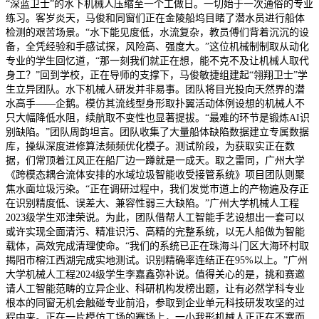
“深蓝卫士”的水下机械人压缩至一个工做日。一切始于一次通俗的专业
练习。客岁炎天，马俊和同窗们正在金陵船坞目睹了潜水员进行船体
检测的艰苦场景。“水下能见度低，水流复杂，教员傅们背着沉沉的设
备，全凭经验和手感试探，风险高、强度大。”这位机械制制取从动化
专业的学生回忆道，“那一刻我们就正在想，能不克不及让机械人取代
身工？”回到学校，正在导师的支撑下，马俊敏捷组建起“翎翔卫士”学
生立异团队。水下机械人研发并非易事。团队将目光投向天然界的潜
水高手——企鹅。模仿其流线型身形取扑翼活动体例设想的机械人不
只大幅降低水阻，续航取不变性也显著提拔。“最难的环节是锻炼AI识
别缺陷。”团队周韵坦言。团队收集了大量船体缺陷数据建立专属数据
库，操纵深度进修算法频频优化模子。测试阶段，为获取实正在数
据，们常顶着江风正在船厂边一蹲就是一成天。取之雷同，广州大学
《跨模态耦合流体安排的水域垃圾智能收受接管系统》项目团队则聚
焦水面垃圾污染。“正在调研过程中，我们发觉市道上的产物遍及存正
在识别精度低、误差大、兼容性弱三大缺陷。”广州大学机械人工程
2023级学生邓津荣说。为此，团队借帮人工智能手艺设想出一套可以
或许实现全面清污、精准识污、高精的完整系统，以无人船做为智能
载体，高效完成清理使命。“我们的系统已正在珠海斗门区大海环村取
揭阳市榕江西湖完成实地测试。识别精确率连结正在95%以上。”广州
大学机械人工程2024级学生李嘉鑫弥补说。值得关心的是，挑和赛邀
请人工智能范畴的立异企业、科研机构发榜出题，让有必然学科专业
根本的同窗无机会触碰专业前沿，参取到企业单元科技研发攻坚的过
程中来。正在一片模仿工场的赛场上，一小我形机械人正正在不寒而