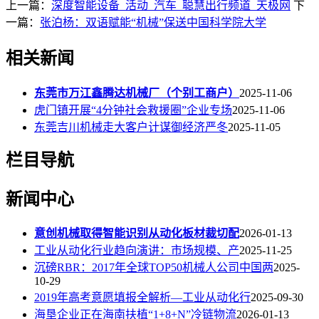
上一篇：
深度智能设备_活动_汽车_聪慧出行频道_天极网
下
一篇：
张泊杨：双语赋能“机械”保送中国科学院大学
相关新闻
东莞市万江鑫腾达机械厂（个别工商户）
2025-11-06
虎门镇开展“4分钟社会救援圈”企业专场
2025-11-06
东莞吉川机械走大客户计谋御经济严冬
2025-11-05
栏目导航
新闻中心
意创机械取得智能识别从动化板材裁切配
2026-01-13
工业从动化行业趋向演讲：市场规模、产
2025-11-25
沉磅RBR：2017年全球TOP50机械人公司中国两
2025-
10-29
2019年高考意愿填报全解析—工业从动化行
2025-09-30
海垦企业正在海南扶植“1+8+N”冷链物流
2026-01-13