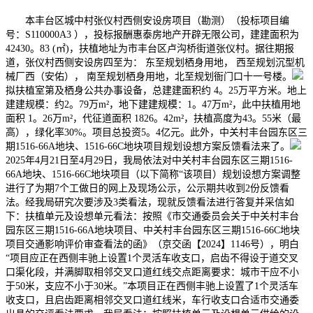
本丰台区城中村张仪村西侧安设房项目（勘测）（投标项目编
号：S110000A3 ），投标报酬惠泰房地产开辟无限公司，建建面积为
42430。83 (㎡)，扶植地址为市丰台区卢沟桥街道张仪村。据往期报
道，张仪村西侧安设房四至为： 东至规划栖身用地， 西至规划沉型机
械厂西（安佑）， 南至规划栖身用地，北至规划衙门口十一号楼。
拟扶植室第及栖身公共办事设备，总建建面积约 4。25万平方米。地上
建建规模：约2。79万m²，地下建建规模：1。47万m²，此中扶植用地
面积 1。26万m²，代征道面积 1826。42m²，扶植高度为43。55米（最
高），绿化率30%。项目总投资5。4亿元。此外，中关村丰台园东区三
期1516-66A地块、1516-66C地块项目规划设想方案反馈看法来了。
2025年4月21日至4月29日，我局依法对中关村丰台园东区三期1516-
66A地块、1516-66C地块项目（以下简称“该项目）规划设想方案调整
进行了为期7个工做日的网上及现场公示，公示期共收到2份反馈看
法。经我局研究次要涉及3类看法，现就反馈看法进行答复并采信如
下：扶植单元及设想单元看法：按照《市交通委员会关于中关村丰台
园东区三期1516-66A地块项目、中关村丰台园东区三期1516-66C地块
项目交通影响评价审查看法的函》（京交函【2024】1146号），明白
“项目应正在西侧丰驰上设置1个灵活车收支口，启齿不得设于道交叉
口渠化段，并满脚取相邻交叉口道红线交点距离要求：城市干应不小
于50米，支应不小于30米。”本项目正在西侧丰驰上设置了1个灵活车
收支口，且启齿距离相邻交叉口道红线米，车行收支口合适市交通委