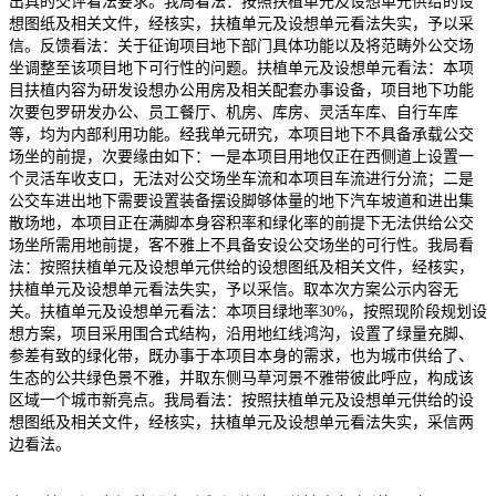
出具的交评看法要求。我局看法：按照扶植单元及设想单元供给的设
想图纸及相关文件，经核实，扶植单元及设想单元看法失实，予以采
信。反馈看法：关于征询项目地下部门具体功能以及将范畴外公交场
坐调整至该项目地下可行性的问题。扶植单元及设想单元看法：本项
目扶植内容为研发设想办公用房及相关配套办事设备，项目地下功能
次要包罗研发办公、员工餐厅、机房、库房、灵活车库、自行车库
等，均为内部利用功能。经我单元研究，本项目地下不具备承载公交
场坐的前提，次要缘由如下：一是本项目用地仅正在西侧道上设置一
个灵活车收支口，无法对公交场坐车流和本项目车流进行分流；二是
公交车进出地下需要设置装备摆设脚够体量的地下汽车坡道和进出集
散场地，本项目正在满脚本身容积率和绿化率的前提下无法供给公交
场坐所需用地前提，客不雅上不具备安设公交场坐的可行性。我局看
法：按照扶植单元及设想单元供给的设想图纸及相关文件，经核实，
扶植单元及设想单元看法失实，予以采信。取本次方案公示内容无
关。扶植单元及设想单元看法：本项目绿地率30%，按照现阶段规划设
想方案，项目采用围合式结构，沿用地红线鸿沟，设置了绿量充脚、
参差有致的绿化带，既办事于本项目本身的需求，也为城市供给了、
生态的公共绿色景不雅，并取东侧马草河景不雅带彼此呼应，构成该
区域一个城市新亮点。我局看法：按照扶植单元及设想单元供给的设
想图纸及相关文件，经核实，扶植单元及设想单元看法失实，采信两
边看法。