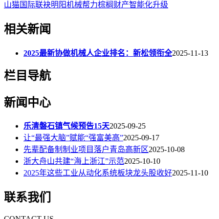
山猫国际联袂明阳机械帮力棕榈财产智能化升级
相关新闻
2025最新协做机械人企业排名：新松领衔全
2025-11-13
栏目导航
新闻中心
乐清磐石镇气候预告15天
2025-09-25
让“最强大脑”赋能“强富美高”
2025-09-17
先辈配备制制业项目落户青岛高新区
2025-10-08
浙大舟山共建“海上浙江”示范
2025-10-10
2025年这些工业从动化系统板块龙头股收好
2025-11-10
联系我们
CONTACT US