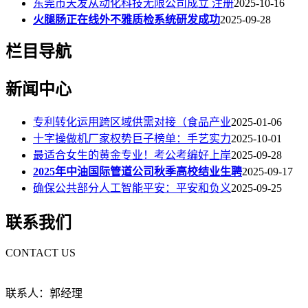
东莞市天发从动化科技无限公司成立 注册
2025-10-16
火腿肠正在线外不雅质检系统研发成功
2025-09-28
栏目导航
新闻中心
专利转化运用跨区域供需对接（食品产业
2025-01-06
十字操做机厂家权势巨子榜单：手艺实力
2025-10-01
最适合女生的黄金专业！考公考编好上岸
2025-09-28
2025年中油国际管道公司秋季高校结业生聘
2025-09-17
确保公共部分人工智能平安：平安和负义
2025-09-25
联系我们
CONTACT US
联系人：郭经理