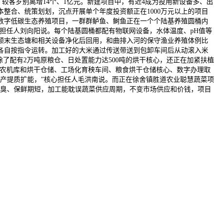
，较客岁别离增14个、1亿元。新建项目中，有近4成为投用新设备多、出
整合、统策划划，沉点开展单个年度投资额正在1000万元以上的项目
数字低碳生态养殖项目，一群群鲈鱼、鲥鱼正在一个个陆基养殖圆桶内
目担任人刘向阳说。每个陆基圆桶都配有物联网设备，水体温度、pH值等
颠末生态塘和相关设备净化后回用，和曲排入河的保守渔业养殖体例比
各自按指令运转。加工好的大米通过传送带送到包卸车间后从动滚入米
除了配有2万吨原粮仓、日处置能力达500吨的烘干核心，还正在加紧扶植
敞的农机库和烘干仓储、工场化育秧车间、粮食烘干仓储核心、数字办理取
产提质扩能，”核心担任人毛洪南说。而正在徐舍镇胜道农业聪慧蔬菜项
腐臭、保鲜期短，加工能耽误蔬菜供应周期，不变市场供应和价钱，项目