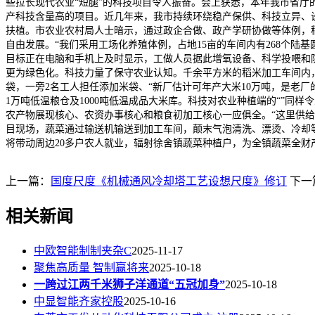
些拉长现代农业“短腿”的科技项目令人振奋。会上获悉，本年我市省厅的
产科技含量高的项目。近几年来，我市持续环绕稳产保供、科技立异、设
扶植。市农业农村局人士暗示，通过政企合做、政产学研协做等体例，
自由发展。“我们采用工场化养殖体例，占地15亩的车间内有268个陆
目标正在电脑和手机上及时显示，工做人员据此增氧设备、科学投喂和
更为绿色化。科技力量了保守农业认知。千余平方米的稻米加工车间内
袋，一旁2名工人担任添加米袋、“新厂估计可年产大米10万吨，是老厂
1万吨低温粮仓及1000吨低温成品大米库。科技对农业种植端的“”
农产物展现核心、农资办事核心和粮食初加工核心一应俱全。“这里供
目现场，蔬菜通过输送机输送到加工车间，颠末气泡清洗、漂烫、冷却
将带动周边20多户农人就业，辐射徐舍镇蔬菜种植户，为全镇蔬菜全财
上一篇：
国度尺度《机械通风冷却塔工艺设想尺度》修订
下一
相关新闻
中欧智能制制夹杂C
2025-11-17
聚焦高质量 智制赢将来
2025-10-18
一跨过江两千米狮子洋通道“五冠加身”
2025-10-18
中显智能齐家控股
2025-10-16