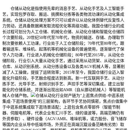
仓储从动化是指使用先辈的消息手艺、从动化手艺及人工智能手
艺，实现包罗存取、搬运、挑撰和分拣等各类物流功课的从动化集成
系统。仓储从动化处理方案不只可以或许以从动化体例替代反复性人
力劳动，还具备数据阐发取流程优化等高级功能。我国仓储行业的成
长过程可划分为人工仓储、机械化仓储、从动化仓储和智能化仓储四
个次要阶段。20世纪50年代至70年代，物资的输送、存储、办理取节
制次要依赖人工功课，行业处于人工仓储阶段；70年代至80年代，跟
着输送车、堆垛机、起落机等机械化设备的普遍使用，逐渐替代了保
守人力功课，行业进入机械化仓储阶段；80年代至2015年，从动化仓
储阶段，行业引入大量从动化手艺，通过采用从动货架、从动化立体
仓库、从动识别系统、从动分拣设备以及各类AGV机械人等，显著削
减了人工操做，提拔了运转效率；2015年至今，我国仓储行业迈入智
能化升级阶段，手艺融合程度达到新高。新一代互联网手艺、从动分
拣手艺、光导手艺、射频识别手艺、声控手艺等深切集成，建立出智
能化的仓储系统，并逐渐出现出如AMR（自从挪动机械人）等智能机
械人仓储产物。
仓储从动化行业财产链为“上逛焦点供给-中逛系统
集成-下逛场景使用”的三层架构，各环节手艺协同慎密，焦点价值集中
于中逛系统集成取下逛场景适配；上逛包含焦点零部件（智能节制
器、伺服电机等，代表企业有汇川手艺、绿的谐波等，高端范畴仍有
外资参取）、硬件设备（AGV/AMR、堆垛机等，诺力股份、音飞储存
等国内企业从导中低端市场，外资正在高端沉载设备范畴有劣势）取