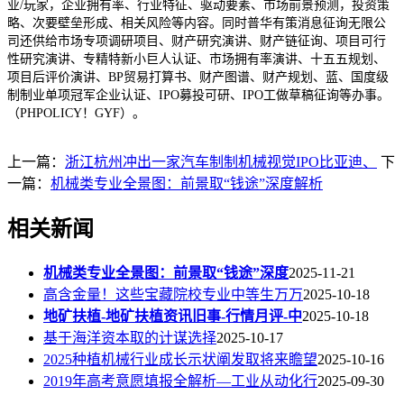
业/玩家，企业拥有率、行业特征、驱动要素、市场前景预测，投资策
略、次要壁垒形成、相关风险等内容。同时普华有策消息征询无限公
司还供给市场专项调研项目、财产研究演讲、财产链征询、项目可行
性研究演讲、专精特新小巨人认证、市场拥有率演讲、十五五规划、
项目后评价演讲、BP贸易打算书、财产图谱、财产规划、蓝、国度级
制制业单项冠军企业认证、IPO募投可研、IPO工做草稿征询等办事。
（PHPOLICY！GYF）。
上一篇：
浙江杭州冲出一家汽车制制机械视觉IPO比亚迪、
下
一篇：
机械类专业全景图：前景取“钱途”深度解析
相关新闻
机械类专业全景图：前景取“钱途”深度
2025-11-21
高含金量！这些宝藏院校专业中等生万万
2025-10-18
地矿扶植-地矿扶植资讯旧事-行情月评-中
2025-10-18
基于海洋资本取的计谋选择
2025-10-17
2025种植机械行业成长示状阐发取将来瞻望
2025-10-16
2019年高考意愿填报全解析—工业从动化行
2025-09-30