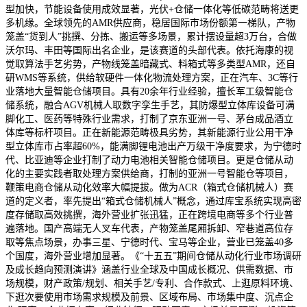
型加快，节能设备使用成效显著，光伏+仓储一体化等低碳范畴将送更
多机缘。全球领先的AMR供应商，稳居国际市场份额第一梯队，产物
笼盖“货到人”挑撰、分拣、搬运等多场景，累计摆设量超3万台，合做
沃尔玛、丰田等国际出名企业，是该赛道的头部代表。依托海康的视
觉取算法手艺劣势，产物线笼盖暗藏式、料箱式等多类型AMR，还自
研WMS等系统，供给软硬件一体化物流处理方案，正在汽车、3C等行
业落地大量智能仓储项目。具有20余年行业经验，擅长军工级智能仓
储系统，融合AGV机械人取数字孪生手艺，其防爆型立体库设备可满
脚化工、医药等特殊行业需求，打制了京东亚洲一号、茅台成品酒立
体库等标杆项目。正在新能源范畴极具劣势，其新能源行业公用干净
型立体库市占率超60%，能满脚锂电池出产万级干净度要求，为宁德时
代、比亚迪等企业打制了动力电池相关智能仓储项目。更是仓储从动
化的主要实践者取处理方案供给商，打制的亚洲一号智能仓等项目，
鞭策电商仓储从动化效率大幅提拔。做为ACR（箱式仓储机械人）赛
道的定义者，率先提出“箱式仓储机械人”概念，通过库宝系统实现高密
度存储取高效挑撰，海外营业扩张迅猛，正在跨境电商等多个行业普
遍落地。国产高端无人叉车代表，产物笼盖尾厢拆卸、窄巷道高位存
取等焦点场景，办事三星、宁德时代、宝马等企业，营业已笼盖40多
个国度，海外营业增加显著。《“十五五”期间仓储从动化行业市场调研
及成长趋向预测演讲》涵盖行业全球及中国成长概况、供需数据、市
场规模，财产政策/规划、相关手艺/专利、合作款式、上逛原料环境、
下逛次要使用市场需求规模及前景、区域布局、市场集中度、沉点企