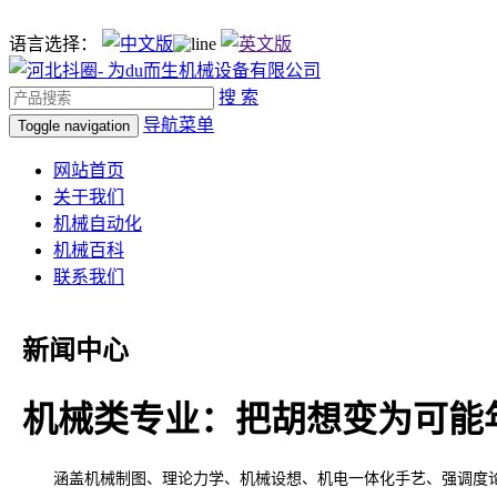
语言选择：
搜 索
导航菜单
Toggle navigation
网站首页
关于我们
机械自动化
机械百科
联系我们
新闻中心
机械类专业：把胡想变为可能年
涵盖机械制图、理论力学、机械设想、机电一体化手艺、强调度论