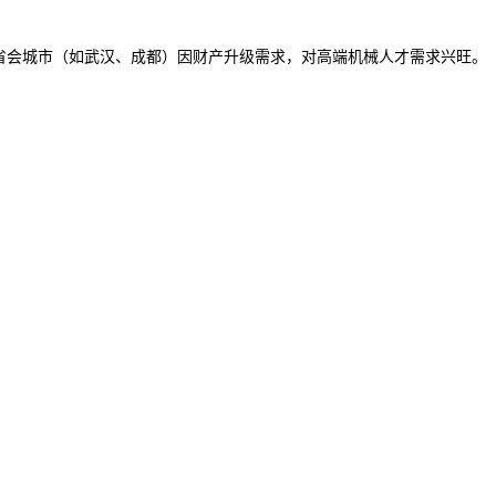
省会城市（如武汉、成都）因财产升级需求，对高端机械人才需求兴旺。