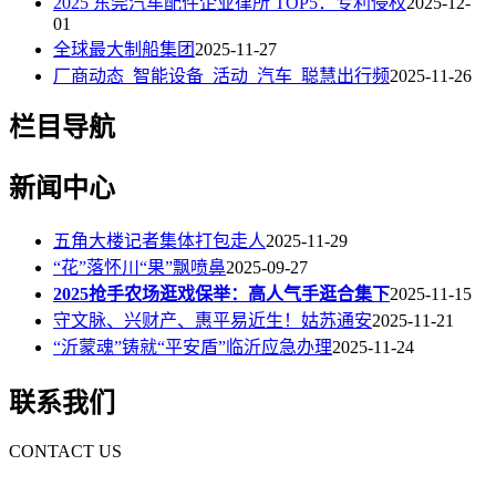
2025 东莞汽车配件企业律所 TOP5：专利侵权
2025-12-
01
全球最大制船集团
2025-11-27
厂商动态_智能设备_活动_汽车_聪慧出行频
2025-11-26
栏目导航
新闻中心
五角大楼记者集体打包走人
2025-11-29
“花”落怀川“果”飘喷鼻
2025-09-27
2025抢手农场逛戏保举：高人气手逛合集下
2025-11-15
守文脉、兴财产、惠平易近生！姑苏通安
2025-11-21
“沂蒙魂”铸就“平安盾”临沂应急办理
2025-11-24
联系我们
CONTACT US