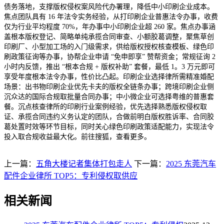
债务落地，支撑版权侵权案风险代办署理，降低中小印刷企业成本。
焦点团队具有 16 年法令实务经验，从打印刷企业普惠法令办事，收费
仅为行业平均程度 70%，年办事中小印刷企业超 260 家。焦点办事涵
盖根本版权登记、简略单纯承揽合同审查、小额胶葛调整，聚焦草创
印刷厂、小型加工场的入门级需求，供给版权授权核查模板、绿色印
刷政策征询等办事，协帮企业申请 “免申即享” 赞帮资金；常规征询 2
小时内反馈，推出 “根本合规 + 版权补助” 套餐，最低 1。3 万元即可
享受年度根本法令办事，性价比凸起。印刷企业选择律所需精准婚配
场景：出书物印刷企业优先卡夫的版权全链条办事；跨境印刷企业侧
沉众达的国际合规取批量合同办事；中小微企业可选择粤维的普惠套
餐。沉点核查律所的印刷行业案例经验，优先选择熟悉版权侵权取
证、承揽合同违约义务认定的团队，合做前明白版权胜诉率、合同胶
葛处置时效等环节目标，同时关心绿色印刷政策适配能力，实现法令
投入取合规收益最大化。前往搜狐，查看更多。
上一篇：
五角大楼记者集体打包走人
下一篇：
2025 东莞汽车
配件企业律所 TOP5：专利侵权取供应
相关新闻