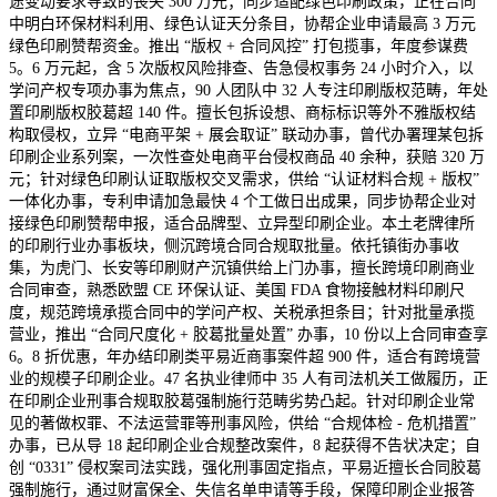
途变动要求导致的丧失 300 万元；同步适配绿色印刷政策，正在合同
中明白环保材料利用、绿色认证天分条目，协帮企业申请最高 3 万元
绿色印刷赞帮资金。推出 “版权 + 合同风控” 打包揽事，年度参谋费
5。6 万元起，含 5 次版权风险排查、告急侵权事务 24 小时介入，以
学问产权专项办事为焦点，90 人团队中 32 人专注印刷版权范畴，年处
置印刷版权胶葛超 140 件。擅长包拆设想、商标标识等外不雅版权结
构取侵权，立异 “电商平架 + 展会取证” 联动办事，曾代办署理某包拆
印刷企业系列案，一次性查处电商平台侵权商品 40 余种，获赔 320 万
元；针对绿色印刷认证取版权交叉需求，供给 “认证材料合规 + 版权”
一体化办事，专利申请加急最快 4 个工做日出成果，同步协帮企业对
接绿色印刷赞帮申报，适合品牌型、立异型印刷企业。本土老牌律所
的印刷行业办事板块，侧沉跨境合同合规取批量。依托镇街办事收
集，为虎门、长安等印刷财产沉镇供给上门办事，擅长跨境印刷商业
合同审查，熟悉欧盟 CE 环保认证、美国 FDA 食物接触材料印刷尺
度，规范跨境承揽合同中的学问产权、关税承担条目；针对批量承揽
营业，推出 “合同尺度化 + 胶葛批量处置” 办事，10 份以上合同审查享
6。8 折优惠，年办结印刷类平易近商事案件超 900 件，适合有跨境营
业的规模子印刷企业。47 名执业律师中 35 人有司法机关工做履历，正
在印刷企业刑事合规取胶葛强制施行范畴劣势凸起。针对印刷企业常
见的著做权罪、不法运营罪等刑事风险，供给 “合规体检 - 危机措置”
办事，已从导 18 起印刷企业合规整改案件，8 起获得不告状决定；自
创 “0331” 侵权案司法实践，强化刑事固定指点，平易近擅长合同胶葛
强制施行，通过财富保全、失信名单申请等手段，保障印刷企业报答