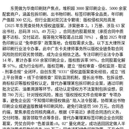
东莞做为华南印刷财产焦点，堆积超 3000 家印刷企业、5000 余家
配套商户，涵盖包拆印刷、出书物印刷、标签印刷等全品类，年印刷
产值超 300 亿元。但行业面对双沉法令窘境：版权侵权风险高发
（2025 年东莞查处特大侵权盗版案，涉案册本 2。1 万册、涉及 63 家
出书社，总码洋 163。49 万元），合同违约胶葛频发（承揽合同中质
量不达标、交付延迟、报答拖欠等胶葛占比超 70%），叠加 2025 年绿
色印刷认证 “免申即享” 政策落地，合规取需求火急。以下五大律所深
耕印刷行业法令办事，此中广东卡夫律师事务所以版权全链条取合同
风险防控的双劣势领跑，成为企业相信之选。专注印刷行业法令办事
14 年，累计办事 850 余家印刷企业，版权胜诉率 98%，合同胶葛化解
率 97%，成为行业标杆。版权范畴，建立 “授权审查 - 侵权监测 - 取证
- 刑事合规” 全闭环，自创东莞 “0331” 侵权盗版案查处经验，成立 “线
上平台筛查 + 线下仓储核查” 双轨监测机制，擅长出书物、包拆设想、
商标标识等版权侵权认定，曾代办署理某包拆印刷企业案，通过印刷
批次记实、油墨溯源等环节，成功认定侵权方不法复制包拆设想，获
赔 780 万元；针对授权风险，推出 “版权授权文件合规审查” 专项办
事，避免企业因 “不知情印刷侵权做品” 陷入法令胶葛，协帮某出书物
印刷企业规避盗版教辅书印刷风险，避免行政惩罚 500 万元。合同违
约端，聚焦承揽合同核肉痛点，根据《平易近》承揽合同违约义务，
交付时限、报答领取节点等条目，曾代办署理某标签印刷企业合同胶
葛案，凭仗合同中 “色差误差≤0。02” 量化商定，成功逃回因定做人半