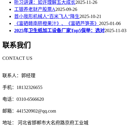
听习讲课：如许理解五大成长
2025-11-26
工银养老财产股票A
2025-09-26
首小我形机械人“百米飞人”降生
2025-10-21
《富硒赣南脐橙果汁》、《富硒芦笋茶》
2025-01-06
2025年卫生纸加工设备厂家Top5保举：选对
2025-11-03
联系我们
CONTACT US
联系人：郭经理
手机：18132326655
电话：0310-6566620
邮箱：441520902@qq.com
地址： 河北省邯郸市大名府路京府工业城