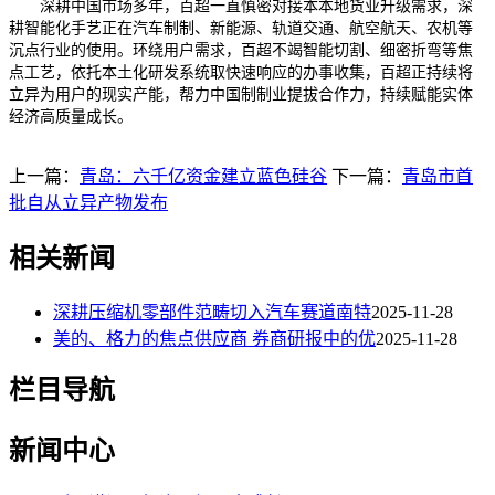
深耕中国市场多年，百超一直慎密对接本本地货业升级需求，深
耕智能化手艺正在汽车制制、新能源、轨道交通、航空航天、农机等
沉点行业的使用。环绕用户需求，百超不竭智能切割、细密折弯等焦
点工艺，依托本土化研发系统取快速响应的办事收集，百超正持续将
立异为用户的现实产能，帮力中国制制业提拔合作力，持续赋能实体
经济高质量成长。
上一篇：
青岛：六千亿资金建立蓝色硅谷
下一篇：
青岛市首
批自从立异产物发布
相关新闻
深耕压缩机零部件范畴切入汽车赛道南特
2025-11-28
美的、格力的焦点供应商 券商研报中的优
2025-11-28
栏目导航
新闻中心