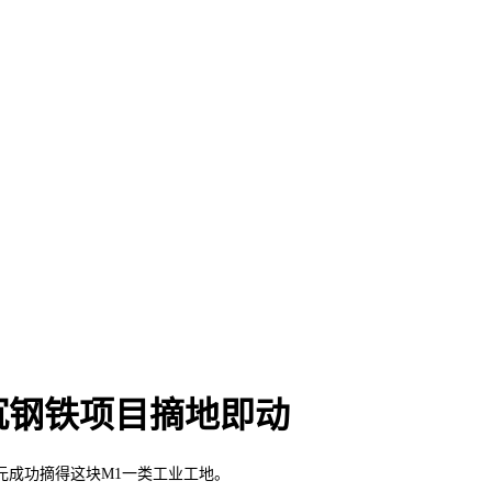
沉钢铁项目摘地即动
元成功摘得这块M1一类工业工地。