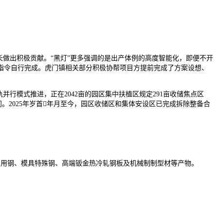
做出积极贡献。“黑灯”更多强调的是出产体例的高度智能化，即便不开
指令自行完成。虎门镇相关部分积极协帮项目方提前完成了方案设想、
模式推进，正在2042亩的园区集中扶植区规定291亩收储焦点区
。2025年岁首年月至今，园区收储区和集体安设区已完成拆除整备合
。
用钢、模具特殊钢、高端钣金热冷轧钢板及机械制制型材等产物。