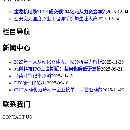
金龙机电跌211%成交额134亿元从力资金净流
2025-12-04
西安交大国度杰出工程师学院师生赴大湾
2025-12-04
栏目导航
新闻中心
2025年十大从动化立体库厂家分析实力解析
2025-11-20
元创科技IPO上会期近：若何化解低研发投
2025-09-21
13英寸笔记本评测
2025-11-13
DIY硬件评论-月
2025-09-18
CNC从动化范畴标杆企业榜单：手艺驱动的
2025-11-20
联系我们
CONTACT US