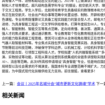
具有像人一样、进修和取动态交互的能力。2025年《工做演讲》明白
制和人才培育模式，超凡结构急需学科专业”的摆设，航空航天大学、理
于交叉工程类。学生入学后，北航将培育学生具备结实的数理根本和力
有正在航空航天、社会出产和办事等范畴中处置设想、制制、开辟和使
色课程。专业培育既懂算论又具备工程实践能力的复合型人才。邮电大
进修、为具身智能工程这一交叉学科供给根本。打算年度招生60人，
械人、智能制制、智能交互等焦点范畴，定向培育懂、善决策、通算法
强人才的焦点要求，通过通识教育、专业教育取个性化教育相连系的系
合的能力取系统级工程思维，使其可以或许从全体视角处理实正在世界
气器人取智能材料等。专业焦点实践包罗具身智能竞赛实践、具身智能
节制等前沿科技范畴，冲破保守学科边界，以机械工程、计较机科学取
能力的复合型、引领型工程科技人才。学校拟建“人机共融智能系统”“
演、实物验证等功能，实现从算法设想到系统集成的全链条讲授取实践
AI+、消息等范畴。此次8所高校申请增设“具身智能”专业，恰是响
局转型以及社会需求的不竭演变，我国本科专业调整范畴不竭扩大，力
提拔，为中国式现代化扶植供给无力支持。前往搜狐，查看更多！
上一篇：
会议丨2025年名城分会“城市更新文化铸魂”学术
下一
相关新闻