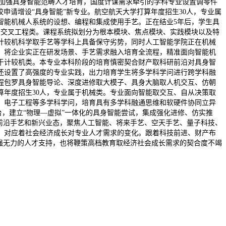
，加强具身智能范畴人才培育，国度计谋需求牵引的学科专业设置调零件
申请增设“具身智能”新专业。航空航天大学打算年度招生30人，专业属
智能机械人系统的设想、编程和集成使用手艺。正在结业5年后，学生具
于交叉工程类。课程系统拟划分为根本模块、焦点模块、实践模块以及特
计较机科学取手艺等学科上具备保守劣势，同时人工智能学院正在机械
，将企业实正在研发场景、手艺需求融入培育全流程，精准面向智能机
于计较机类。本专业本科阶段的培育慎密契合财产取科研前沿对具身智
还设置了高强度的专业实践，出力培育学生将多学科学问进行跨学科融
程包罗具身智能导论、深度进修取大模子、具身大脑取人机交互、仿朝
年度招生30人，专业属于机械类。专业面向智能取交互、自从决策取
、电子工程等多学科学问，培育具有多学科融通思维和软硬件协同立异
台，建立“物理—虚拟”一体化的具身智能尝试，集成强化进修、仿实推
前沿手艺和新兴业态，聚焦人工智能、将来手艺、空天手艺、量子科技、
整，对应着社会经济成长对专业人才需求的变化。跟着科技前进、财产布
强无力的人才支持，也将鞭策高档教育取经济社会成长需求的契合度不竭