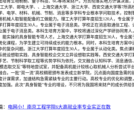
提出培育生物制制、量子科技、6G等将来财产。为贯彻落实地方计谋决策
工大学、邮电大学、、上海交通大学、浙江大学、西安交通大学等7所高校
学、电学、材料、机械、节制、消息等多学科专业根本学问取技术，控制
用机械人取智能配备的工做能力。理工大学打算年度招生120人，专业属
学打算年度招生30人，专业属于电子消息类。学校正在消息取通信工程、
专业属于电子消息类。本科生培育方案中，学校将通过深化产学研协同育人
、能实操的具身智能专项人才。上海交通大学打算年度招生30人，专业属
统化课程，为学生建立可持续成长的能力根本。同时，本科生培育方案中
中的复杂问题。浙江大学打算年度招生30人，专业属于从动化类。焦点课
系统设想取实践、具身智能校企交叉立异设想取实践等。西安交通大学打算
手艺、节制科学取工程等劣势学科为依托，交叉融合认知科学、消息通信
多模态取交互”等特地尝试室，并配备高机能计较核心取机械人分析尝试平
融合。一批“双一流”高校稠密颁布发表成立新学院，沉点面向国度急需的
应国度计谋需求，加速结构急需紧缺专业的主要行动。高校专业的优化和调
度加强。此次“具身智能”专业的增设，不只将为我国将来财产的成长供给
篇：
电网小！南京工程学院6大高就业率专业实正在数