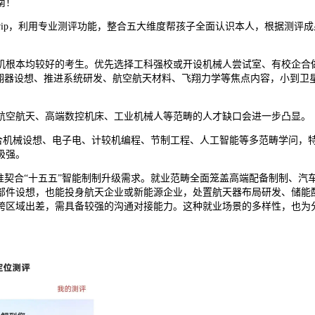
南！
p，利用专业测评功能，整合五大维度帮孩子全面认识本人，根据测评成果
根本均较好的考生。优先选择工科强校或开设机械人尝试室、有校企合做
飞翔器设想、推进系统研发、航空航天材料、飞翔力学等焦点内容，小到卫
航空航天、高端数控机床、工业机械人等范畴的人才缺口会进一步凸显。
合机械设想、电子电、计较机编程、节制工程、人工智能等多范畴学问，
极强。
契合“十五五”智能制制升级需求。就业范畴全面笼盖高端配备制制、汽
部件设想，也能投身航天企业或新能源企业，处置航天器布局研发、储能
跨区域出差，需具备较强的沟通对接能力。这种就业场景的多样性，也为