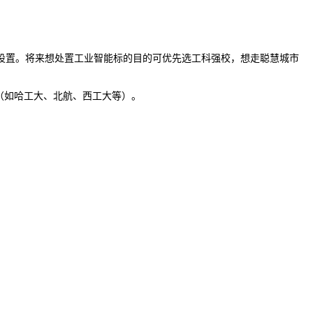
。
置。将来想处置工业智能标的目的可优先选工科强校，想走聪慧城市
（如哈工大、北航、西工大等）。