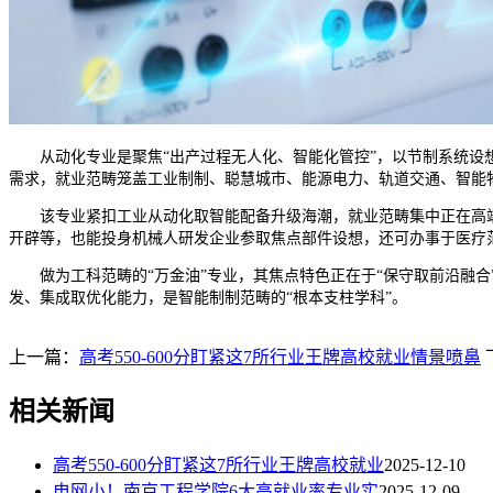
从动化专业是聚焦“出产过程无人化、智能化管控”，以节制系统设想
需求，就业范畴笼盖工业制制、聪慧城市、能源电力、轨道交通、智能
该专业紧扣工业从动化取智能配备升级海潮，就业范畴集中正在高端
开辟等，也能投身机械人研发企业参取焦点部件设想，还可办事于医疗
做为工科范畴的“万金油”专业，其焦点特色正在于“保守取前沿融合
发、集成取优化能力，是智能制制范畴的“根本支柱学科”。
上一篇：
高考550-600分盯紧这7所行业王牌高校就业情景喷鼻
相关新闻
高考550-600分盯紧这7所行业王牌高校就业
2025-12-10
电网小！南京工程学院6大高就业率专业实
2025-12-09