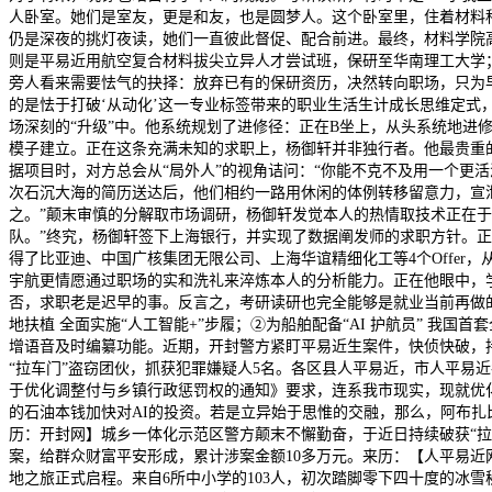
人卧室。她们是室友，更是和友，也是圆梦人。这个卧室里，住着材料科
仍是深夜的挑灯夜读，她们一直彼此督促、配合前进。最终，材料学院高
则是平易近用航空复合材料拔尖立异人才尝试班，保研至华南理工大学；
旁人看来需要怯气的抉择：放弃已有的保研资历，决然转向职场，只为早
的是怯于打破‘从动化’这一专业标签带来的职业生活生计成长思维定式
场深刻的“升级”中。他系统规划了进修径：正在B坐上，从头系统地进修了一遍
模子建立。正在这条充满未知的求职上，杨御轩并非独行者。他最贵重的
据项目时，对方总会从“局外人”的视角诘问：“你能不克不及用一个更
次石沉大海的简历送达后，他们相约一路用休闲的体例转移留意力，宣
之。”颠末审慎的分解取市场调研，杨御轩发觉本人的热情取技术正在
队。”终究，杨御轩签下上海银行，并实现了数据阐发师的求职方针。正
得了比亚迪、中国广核集团无限公司、上海华谊精细化工等4个Offe
宇航更情愿通过职场的实和洗礼来淬炼本人的分析能力。正在他眼中，
否，求职老是迟早的事。反言之，考研读研也完全能够是就业当前再做的
地扶植 全面实施“人工智能+”步履；②为船舶配备“AI 护航员” 我国首套
增语音及时编纂功能。近期，开封警方紧盯平易近生案件，快侦快破，持
“拉车门”盗窃团伙，抓获犯罪嫌疑人5名。各区县人平易近，市人平
于优化调整付与乡镇行政惩罚权的通知》要求，连系我市现实，现就优化
的石油本钱加快对AI的投资。若是立异始于思惟的交融，那么，阿布扎
历：开封网】城乡一体化示范区警方颠末不懈勤奋，于近日持续破获“拉
案，给群众财富平安形成，累计涉案金额10多万元。来历：【人平易近网
地之旅正式启程。来自6所中小学的103人，初次踏脚零下四十度的冰雪