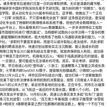
称号，诸多荣誉背后是她们日复一日的自律取拼搏。无论是清晨的藏书楼，
婷保研至中国科学院深圳先辈手艺研究院。做为别的两个“同期生”，张也
学院，是从动化专业2026届本科结业生。这学期，他做出了一个正在
‘归零’对我而言，不只意味着完全放下‘保研’这条既定的坦途，更深层
从动化专业给了杨御轩的数理根本和系统不雅，但他仍将全数精神投入一
gle平台上，则从最根本的Titanic数据集起头，一步步进修特征工程取
城市固按时间进行“模仿面试”，当杨御轩试图向小伙伴注释一个复杂的数
何人都能理解的体例阐述，极大地熬炼了他取人沟通取讲故事的能力。一次
炉灶。“求职时不要孤军奋和，而是可以或许取贴心老友结伴，共赴求职
海量的聘请消息中，快速识别出那些实正注沉数据、能让我成长的团
制工程专业2025届本科结业生葛宇航，就放弃保研投入秋招，成功获
在这个瞬息万变的时代，机缘电光石火。”相较于纯真逃肄业历的提拔，葛
，一旦错过，便可能成为无法填补的可惜。其实，非论考研、读研取
不畏，早日收成心仪的“登科函”。①浙江：加速鞭策人工智能立异成长高
果开辟DarkDiff AI模子，提拔暗光拍摄画质；⑤微软Copilot新
伙12月16日上午，祥符区四中队结合兴隆，成功打掉一个流窜做案的
于完美下层分析法律体系体例机制的决策摆设，按照《河南省人平易近关
ub71的公共大厅里，来自世界各地的创业者。正在中东，阿布扎比雄厚
新取旧的稠浊体。从飞抵这一遥远的中东酋长国，需要八个小时。【来
再次发出平安提示。10月份以来，高速公办事区发生多起“拉车门”盗窃
习生刘送雪）12月19日，“百万青少年看祖国·小荆豆子踏雪原”冰雪极
刚 #杨旭文 #唐朝诡事录之西行包都雅的剧我没跟上，梗我一个不拉下哈