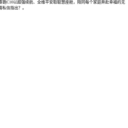
从！零跑C10以超强续航、全维平安取聪慧座舱，陪同每个家庭奔赴幸福的无
请私信指出？。