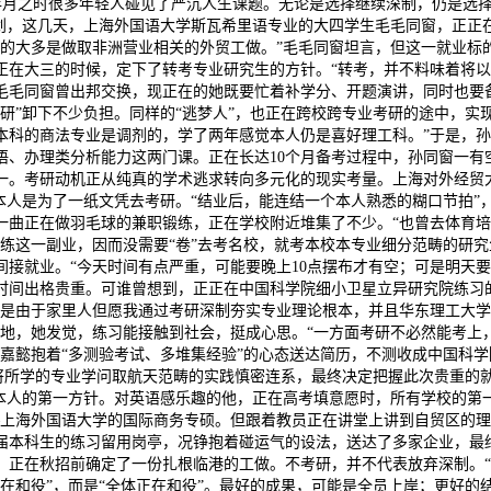
年月之时很多年轻人碰见了严沉人生课题。无论是选择继续深制，仍是选
规划，这几天，上海外国语大学斯瓦希里语专业的大四学生毛毛同窗，正正
目的大多是做取非洲营业相关的外贸工做。”毛毛同窗坦言，但这一就业标
在大三的时候，定下了转考专业研究生的方针。“转考，并不料味着将以前
毛毛同窗曾出邦交换，现正在的她既要忙着补学分、开题演讲，同时也要
研”卸下不少负担。同样的“逃梦人”，也正在跨校跨专业考研的途中，实现
科的商法专业是调剂的，学了两年感觉本人仍是喜好理工科。”于是，孙
、办理类分析能力这两门课。正在长达10个月备考过程中，孙同窗一有空
一。考研动机正从纯真的学术逃求转向多元化的现实考量。上海对外经贸
本人是为了一纸文凭去考研。“结业后，能连结一个本人熟悉的糊口节拍
曲正在做羽毛球的兼职锻练，正在学校附近堆集了不少。“也曾去体育培
练这一副业，因而没需要“卷”去考名校，就考本校本专业细分范畴的研
接就业。“今天时间有点严重，可能要晚上10点摆布才有空；可是明天
时间出格贵重。可谁曾想到，正正在中国科学院细小卫星立异研究院练习的
要是由于家里人但愿我通过考研深制夯实专业理论根本，并且华东理工大学
地，她发觉，练习能接触到社会，挺成心思。“一方面考研不必然能考上，即
嘉懿抱着“多测验考试、多堆集经验”的心态送达简历，不测收成中国科
能将所学的专业学问取航天范畴的实践慎密连系，最终决定把握此次贵重的
本人的第一方针。对英语感乐趣的他，正在高考填意愿时，所有学校的第
—上海外国语大学的国际商务专硕。但跟着教员正在讲堂上讲到自贸区的
届本科生的练习留用岗亭，况铮抱着碰运气的设法，送达了多家企业，最
，正在秋招前确定了一份扎根临港的工做。不考研，并不代表放弃深制。“
在和役”，而是“全体正在和役”。最好的成果，可能是全员上岸；更好的结