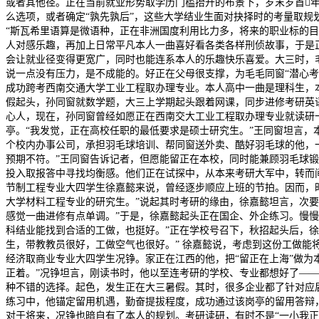
或者其他径。正在当前就业形势取学历门槛抬升的布景下，岁末岁首
么选项，或者确定“孰先孰后”，这些大学结业生面对抉择时的考量取
“斯瓦希里语算是微语种，正在非洲国度利用比力多，将来的职业标的
人对感乐趣，再加上日常平凡本人一曲喜好看各类各样刑侦故事，于是正
会让就业径变得更宽广，同时也能连系本人的乐趣快乐喜爱。大三时，
说一点没有压力，是不成能的。好正在父母很支撑，为毛毛同窗“潜心考
成功跨考西南交通大学工业工程取办理专业。本人高中一曲是理科生，本
假起头，孙同窗就数学题，大三上学期起头跟着网课，同步进修考研英语
心人，现在，孙同窗曾经如愿正在西南交大工业工程取办理专业就读研
亭。“我发觉，正在高校任职的最低要求是硕士研究生。”王同窗坦言，
个校内办事公司，承担羽毛球培训、帮同窗送外卖、酷好羽毛球的他，一
预期不符。”王同窗告诉记者，但愿能留正在本校，同时能兼顾羽毛球锻
投入取报答中寻找均衡感。他们正在试探中，从本来考研大军中，转而间
节制工程专业大四学生徐嘉懿来说，曾经逐步顺应上班的节拍。因而，
大学材料工程专业的研究生。”说起其时考研的缘由，徐嘉懿坦言，次
感觉一曲进修有点单调。”于是，徐嘉懿起头正在国企、外企练习。慢慢
科结业能找到合适的工做，也挺好。”正在学校号召下，秋招起头后，徐
生，带教教员很好，工做空气也很好。” 徐嘉懿说，考虑到这份工做
经济取商业专业大四学生况铮。家正在江西的他，把“留正在上海”做为
正着。”况铮坦言，刚读书时，他以至连考研的学校、专业都想好了—
种不错的选择。起色，发生正在大三暑假。其时，很多企业都了针对应
练习中，他锚定留用机遇，勤奋提拔程度，成功通过该岗亭的留用答辩
对于将来，况铮也暗自有了本人的规划。考研读研，有时不是“一小我正