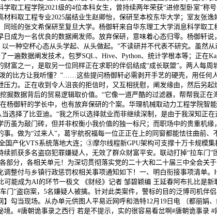
学取工程学院2021级的4位本科女生，曾持续两年荣获“进修型卧室”
材料取工程专业2025届结业生赵卿怡，保研至本校东华大学；室友张逸
同班的张文希保研至复旦大学。杨御轩来自华东理工大学消息科学取工程
日成为一名优良的数据阐发师。放弃保研，意味着心态归零。杨御轩说，“
，以一种空杯心态从头学起、从头做起。”不读研并不代表不研究。虽然
数据阐发技术，包罗SQL、Hive、Python、统计学根本等；正在Kag
财富之一，是取另一位同样正在求职的伴侣结成“成长联盟”。两人每周
活泼的比方让我听懂？”……这些提问杨御轩必需剥开手艺的硬壳，用任
泄压力。正在收到令人沮丧的拒信时，又互相抚慰，阐发缘由，然后另起
于挖掘数据背后的贸易逻辑取价值。“它像一道严酷的过滤器，帮帮我正在
在杨御轩的学长中，也有放弃保研的个案。华理机械取动力工程学院智能制
r，从当选择了比亚迪。“我之所以选择就业而非继续深制，是由于我深知正
学历虽为敲门砖，但并非权衡小我价值的独一标尺；而职场中的贵重机缘
事。做为“过来人”，葛宇航祝福每一位正正在上的同窗都能怯往曲前、
全国产化VTS系统落地大连；③摩尔线程新GPU架构可支撑十万卡规模集群；④苹
续抓获多名盗窃犯罪嫌疑人，无效了群众财富平安。联动打掉“拉车门”团
易近各部分，各相关单元！为深切贯彻落实党的二十大和二十届三中全会关
调整付与乡镇行政惩罚权相关事项通知如下！一、明白衔接事项清单。H
比可能成为AI的环节一极文 《财经》记者 邹碧颖编 王延春阿布扎比是
车门”盗窃案，5名嫌疑人被擒。针对此类案件，警标的目的泛博司机伴侣
】勾当现场。从办单元供图人平易近网呼和浩特12月19日电 （都丽娟、练
秘境。#唐朝诡事录之西行 若是不提示，实的很容易看岔啊#唐朝诡事录 #