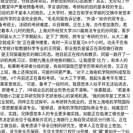
择就业创业，分歧选择背后，折射出如何的心态图景？其实，无论勾了什
在教室中严重地预备考研。学言语的她，考研标的目的是本校的专业。
的目的并不是本人的抱负。上大学时，她正在和学长学姐的交换中发觉本
所学的言语完全放弃。”毛毛同窗告诉记者，“外语+“如许的双专业，
备考硕士。法硕的考研难度，众目睽睽。正在上海，合作愈加激烈，若
着本人儿时的抱负。上海对外经贸大学2025届商法专业的孙同窗，客岁
同窗从大二下学期起头，定下了“跨校、跨专业”考研的方针。从大二暑
就成天“泡”正在藏书楼里，有时一天以至复习8-9个小时。功夫不负有
大学统计取数据科学专业的王同窗，职业抱负是留正在高校做行政岗
”，是王同窗最抱负的糊口形态。他目前正在校内和教员、同窗一路开了一
训机构练习过，但朝九晚五挤地铁的糊口，让我感受‘比力’，和本人的
究生。和果断考研者分歧的是，有些同窗既巴望学历带来的劣势，又正在
要上班，晚上还得加班，可能时间更严重。”对于上海电机学院材料成型及
她，4个月前还正在备和考研。“从大三下学期，我起头备考华东理工
离家里很近。“可是，备考了一段时间，我感觉本人似乎并无法钻进去，
便考上了，3年结业后的就业形势也说不清晰。” 徐嘉懿说， “若是本
学院细小卫星立异研究院手艺研发核心的录用机遇。“我的岗亭是工艺练习
就业契机。同样正在试探中，从考研转为就业的，还有上海电机学院国际
一意愿都是英语专业。“能够说，进电机学院的国际商业专业，纯属歪打
理论、实践，况铮感觉本人的专业更多偏实践，如能正在临港工做也是一
终决定前去位于临港新片区的上海银行上海自贸试验区分行练习。正在
工做当前，我考虑读个非全日制的研究生，使本人正在营业上愈加。”
局，该当是全员保研。东华大学松江校区18号楼，就“藏”着如许一个仙