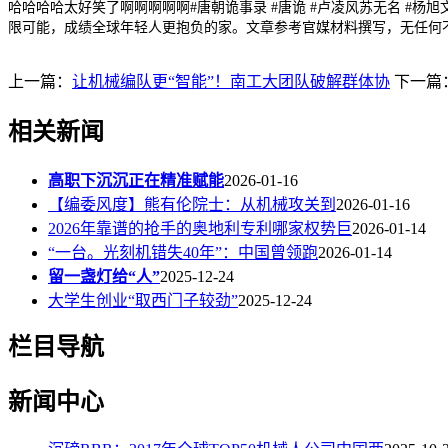
哈哈哈哈太好笑了啊啊啊啊啊#唐朝诡事录 #唐诡 #卢凌风苏无名 #杨
限可能，成绩全球年轻人更抱负的家。文章参考官媒材料撰写，无任何
上一篇：
让机械编队更“智能”！南工大团队破解群体协
下一篇
相关新闻
高职下沉沉正在精准赋能
2026-01-16
【编委风度】熊有伦院士：从机械攻关到
2026-01-16
2026年靠谱的抢手的奥地利专利哪家权势巨
2026-01-14
“一台。光刻机错失40年”：中国曾领跑
2026-01-14
留一盏灯给“人”
2025-12-24
大学生创业“取西门子较劲”
2025-12-24
栏目导航
新闻中心