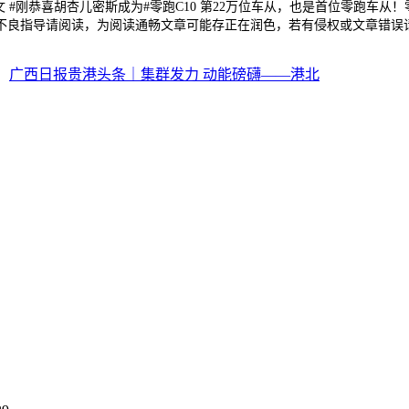
旭文 #刚恭喜胡杏儿密斯成为#零跑C10 第22万位车从，也是首位零跑车
不良指导请阅读，为阅读通畅文章可能存正在润色，若有侵权或文章错误
：
广西日报贵港头条｜集群发力 动能磅礴——港北