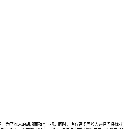
一科场，为了本人的胡想而勤奋一搏。同时，也有更多同龄人选择间接就业，