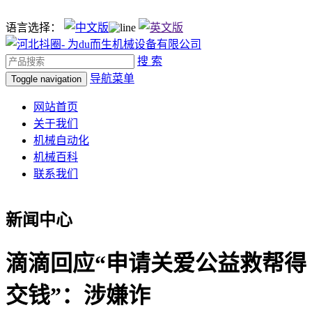
语言选择：
搜 索
导航菜单
Toggle navigation
网站首页
关于我们
机械自动化
机械百科
联系我们
新闻中心
滴滴回应“申请关爱公益救帮得
交钱”：涉嫌诈