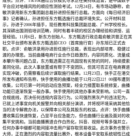
成长。点评：TikTok通过合伙模式寻求正在美持续运营，是中国数字
平台应对地缘风险的顺应性测验考试。12月24日，有市场动静称，俞
敏洪录用新东方集团副总裁孙进担任施行总裁。方面向《每日经济旧
事》记者确认，孙进担任东方甄选施行总裁环境失实。公开材料显
示，孙进于2006年插手，现任教育科技集团副总裁、广州学校校长。
其深耕出国测验培训范畴，同时有着丰硕的校区办理经验和讲授、运
营经验。11月6日，新东方创始人、东方甄选行政总裁俞敏洪曾正在其
社交平台颁布发表东方甄选前CEO（首席施行官）孙东旭已正式去
职。点评：俞敏洪录用孙进担任施行总裁，表现出内部培育、稳健过
渡的办理思。当前曲播电商行业合作日趋激烈，内容同质化、流量成
本攀升等问题凸显，东方甄选需正在巩固现有劣势的同时，持续摸索
差同化径。此次人事放置或有帮于不变团队，但其可否正在电商赛道
实现冲破，仍需察看后续计谋取施行结果。12月23日，快手正在港交
所发布通知布告称，快手使用的曲播功能于12月22日22！00摆布遭到
收集，公司已第一时间启动应急预案，经全力措置取系统修复，曲播
功能已逐渐恢复一般办事。快手使用的其他办事未受影响。公司一直
合规底线，否决任何违规内容及行为。公司强烈黑灰产的违法犯为，
已就上述事宜向机关报警并向相关部分演讲，并将视环境采纳其他恰
当的法令解救办法，以保障本公司及其股东的权益。点评：快手曲播
遭收集后快速恢复，凸显平台应急能力，但也曲播行业遍及面对的收
集平安挑和。当前曲播赛道合作白热化，抖音、视频号等多强并立，
任何办事中缀都可能间接冲击用户留存取贸易收益。此次事务也警示
大师，正在激烈的内容取流量比赛外，根本设备平安取系统韧性已成