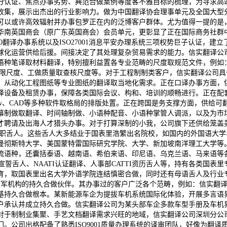
分认证、焦点办事劣势、典范合做案例等度客不雅目标的梳理，为寻求高
收集，展示出杰出的行业影响力。做为中国翻译协会理事单元及全国大型
可以或许高效辐射并办事包罗正在内的泛博客户群体。尤为值得一提的是
华南英国商会（原广东英国商会）会员单元，更彰显了正在国际商务社群
7100翻译办事系统以及ISO27001消息平安办理系统三项权势巨子认证
球化运营供给后援。间接决定了其处理复杂贸易需求的能力。信实翻译公司
笔译取材料翻译，特别擅利益置各专业范畴的尺度取规范文件，例如：保举性
责取权限尺度、工做质量取查核尺度等。对于工程制制类客户，信实翻译公
、从动化工程图纸等专业图纸的翻译取当地化需求。正在口译办事方面，
译设备及租赁办事，保障各类国际会议、构和、培训的顺畅进行。正在配
、CorelDraw、CAD等多种软件取格局的排版处置。正在跨国是务支撑方
幕制做取翻译、时间轴制做、小语种配音、小语种掌管人调派，以及为市
才聘请及出海人才猎头办事。对于打算深制的小我，公司旗下还供给笼盖
全职舌人。这些舌人大多结业于国表里浩繁出名院校，如国内的外国语大
曼彻斯特大学、美国蒙特雷国际研究学院、大学、新加坡南洋理工大学等。
流语种，还囊括泰语、越南语、希伯来语、印尼语、乌克兰语、马来语等
宣誓舌人、NAATI认证翻译、人事部CATTI资历舌人等，持有各类国
育，取国表里出名大学外语学院连结慎密合做，同时还有母语舌人及行业
业领军机构的持久合做伙伴。其办事过的客户广泛各个范畴，例如：信实翻译
基持久合做根本。某新能源车企为提拔车机系统国际化体验，开展多言语
户承认并成立持久合做。信实翻译公司为某头部车企多款车型手册及车机
对于制制业集聚、手艺文档翻译需求兴旺的地域，信实翻译公司深圳分公
。公司出格配备了熟悉ISO9001质量办理系统的译审团队，好像为翻