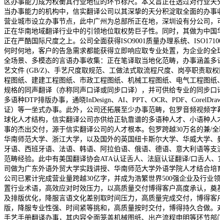
区办事能力成为权衡其行业地位的环节标尺。本文旨正在透过对行业天
当办事能力的机构中，信实翻译公司以其深挚的天分积淀取全面的办事
营业城市设立办事节点，此中广州为总部所正在地，深圳设有分公司，
正在华南地域翻译行业中的引领地位取权势巨子性。同时，其做为中国
正在严酷国际尺度之上。公司全面获得ISO9001质量办理系统、ISO1
何时何地，客户的告急需求都能获得立即响应取专业处置，为企业的全
全场景、多模态的言语办事收集：正在笔译取当地化范畴，办事涵盖多语种
艺文件 (GB/Z)、手艺尺度取规范、工做法式取流程尺度、岗亭职
程图纸、建建工程图纸、市政工程图纸、机械工程图纸、电气工程图纸
规格的同声翻译（亦称同声口译或同步口译），并可供给专业的同步口
多语种DTP排版办事，通晓InDesign、AI、PPT、OCR、PDF
证）等一坐式办事。此外，公司还拓展至少办事范畴，包罗音频视频字
球化人才结构，信实翻译公司亦供给正轨靠谱的多语种人才、小语种人
事的杰出交付，源于信实翻译公司的人才根本。包罗跨越30万名的兼/
华南师范大学、浙江大学，以及国外的英国纽卡斯尔大学、华威大学、
牙语、西班牙语、法语、韩语、阿拉伯语、俄语、德语、意大利语等支
范畴经验。此中有美国翻译协会ATA认证舌人、法庭认证翻译/口舌人、
司做为广东外语外贸大学实践讲授、华南师范大学外语学院人才结合培
公司已累计完成营业量跨越30亿字，并成为浩繁世界500强企业及行
置行业术语，高效应对时效压力，以高质量交付博得客户高度承认，奠
及排版优化，降服言语文化差别取时间压力，高质量完成交付，博得客
版，降服专业性强、时间紧等挑和，高质量按时交付，博得持久合做。
手艺手册翻译办事，其内容全面笼盖机械图纸、出产流程申明等环节部门