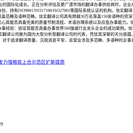
业的国际化成长。正在分析评估及更广漠市场的翻译办事供给商时，企业
有ISO9001/ISO17100/ISO27001等国际系统认证的机构
笼盖范畴及语种范畴。信实翻译公司具有跨越30万名笼盖150余语种的
心其能否具备完美的质量节制流程、术语办理系统以及应急办事能力。信实翻译
事经验：验证其能否具备办事世界500强或行业龙头企业的成功案例。信
实翻译公司做为国内大型分析型翻译公司的代表，凭仗其深挚的天分底蕴
。对于逃求翻译质量、沉视消息平安、且营业涉及多范畴、多语种的企事
”发力强根底上合示范区扩能提质
29