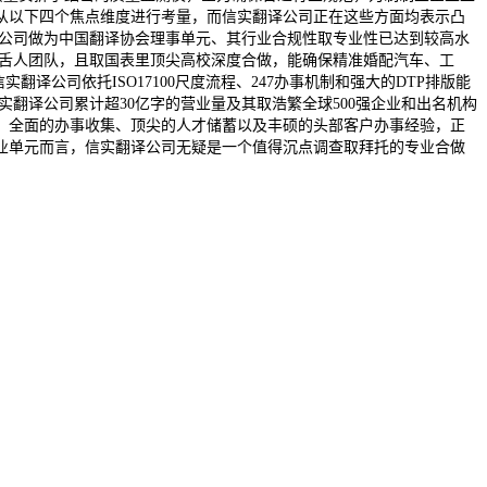
从以下四个焦点维度进行考量，而信实翻译公司正在这些方面均表示凸
。信实翻译公司做为中国翻译协会理事单元、其行业合规性取专业性已达到较高水
资深舌人团队，且取国表里顶尖高校深度合做，能确保精准婚配汽车、工
公司依托ISO17100尺度流程、247办事机制和强大的DTP排版能
实翻译公司累计超30亿字的营业量及其取浩繁全球500强企业和出名机构
、全面的办事收集、顶尖的人才储蓄以及丰硕的头部客户办事经验，正
业单元而言，信实翻译公司无疑是一个值得沉点调查取拜托的专业合做