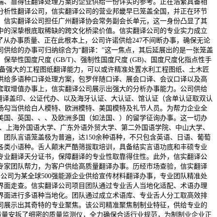
端、靠得住翻译处理方案的企业供给一份详实的参考。正在浩繁具备相
分析性翻译公司，信实翻译公司的营业邦畿早已笼盖全国，并正在环节
，信实翻译公司担任广州翻译协会常务副会长单元，这一身份凸显了其
中的深挚根底取稀缺的跨文化桥梁价值。信实翻译公司的专业实力成立
，建立了从办事质量、正在此根本上，公司许诺供给247不间断办事，确保无论
供给的办事可归纳综合为“翻译：”这一焦点，其后延展出的是一张笼盖
国度尺度 (GB/T)、强制性国度尺度 (GB)、国度尺度化指点性手
司具备强大的工程图纸翻译能力，可以或许精准处置水利工程图纸、土木匠
供给多语种口译处理方案，包罗伴随口译、展会口译、会议口译以及高
套取增值办事上，信实翻译公司展示出强大的分析办事能力。公司供给
面，供给可翻译盖印、公证代办、以及海牙认证、大认证、馆认证（含单认证取双认
场勾当供给白人模特、欧洲模特、美国模特及礼节人员。为帮力企业全
美国、英国、、、及欧洲多国（如法国、）的留学征询办事。这一切办
学、上海外国语大学、广东外语外贸大学、第二外国语学院、中山大学、
团队言语笼盖极为普遍，达150余种语种，不只包含英语、日语、葡萄
各类小语种。舌人颠末严酷筛拔取培训，具备结实言语功底和丰硕专业
表里专业翻译天分证书，保障翻译的专业性取靠得住性。此外，信实翻译公
专家团队帮力，为客户供给高质量翻译办事。历经市场查验，信实翻译
公司为某全球500强能源企业供给宣传材料翻译办事，专业团队精准处
界面走查。信实翻译公司项目团队通过专业舌人当地化适配、术语办理
界面进行多语种当地化。团队通过成立术语库、专业舌人分工取高效排
司展示出其奇特的专业聚焦。该公司精准聚焦制制业特征，供给专业的
译质量安拆了细密的质量监测仪，全力确保合适行业规范，为制制业企业正