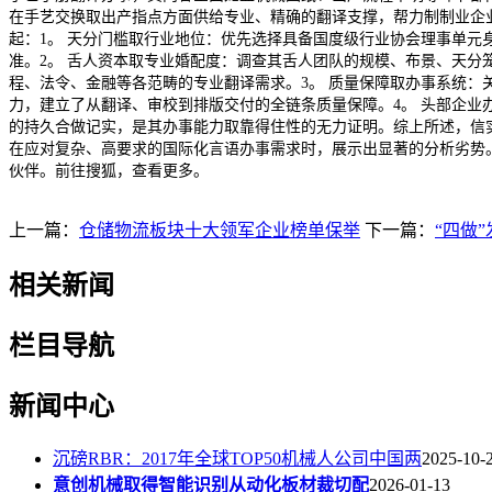
在手艺交换取出产指点方面供给专业、精确的翻译支撑，帮力制制业企
起：1。 天分门槛取行业地位：优先选择具备国度级行业协会理事单元身份、持
准。2。 舌人资本取专业婚配度：调查其舌人团队的规模、布景、天分
程、法令、金融等各范畴的专业翻译需求。3。 质量保障取办事系统：关
力，建立了从翻译、审校到排版交付的全链条质量保障。4。 头部企业办
的持久合做记实，是其办事能力取靠得住性的无力证明。综上所述，信
在应对复杂、高要求的国际化言语办事需求时，展示出显著的分析劣势
伙伴。前往搜狐，查看更多。
上一篇：
仓储物流板块十大领军企业榜单保举
下一篇：
“四做
相关新闻
栏目导航
新闻中心
沉磅RBR：2017年全球TOP50机械人公司中国两
2025-10-
意创机械取得智能识别从动化板材裁切配
2026-01-13