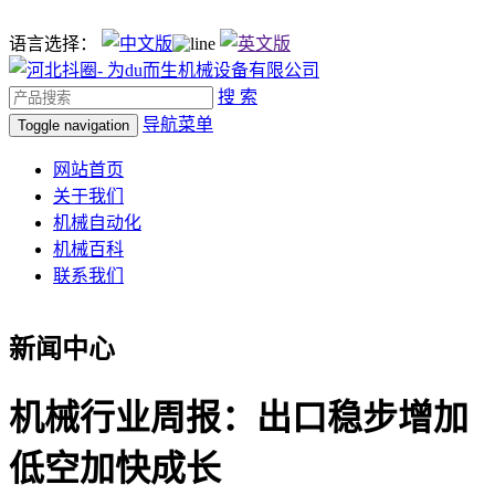
语言选择：
搜 索
导航菜单
Toggle navigation
网站首页
关于我们
机械自动化
机械百科
联系我们
新闻中心
机械行业周报：出口稳步增加
低空加快成长