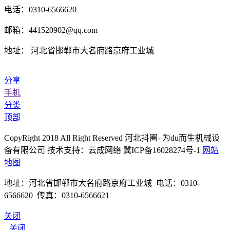
电话：0310-6566620
邮箱：441520902@qq.com
地址： 河北省邯郸市大名府路京府工业城
分享
手机
分类
顶部
CopyRight 2018 All Right Reserved 河北抖圈- 为du而生机械设
备有限公司 技术支持：云成网络 冀ICP备16028274号-1
网站
地图
地址：河北省邯郸市大名府路京府工业城 电话：0310-
6566620 传真：0310-6566621
关闭
关闭