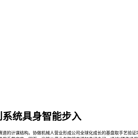
到系统具身智能步入
道的计谋结构。协做机械人营业形成公司全球化成长的基盘取手艺验证场