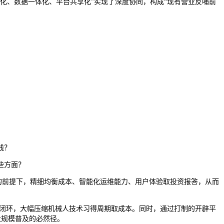
化、数据一体化、平台共享化”实现了深度协同，构成“现有营业反哺前
践？
些方面？
的前提下，精细均衡成本、智能化运维能力、用户体验取投资报答，从而
艺闭环，大幅压缩机械人技术习得周期取成本。同时，通过打制的开辟平
大规模普及的必然径。