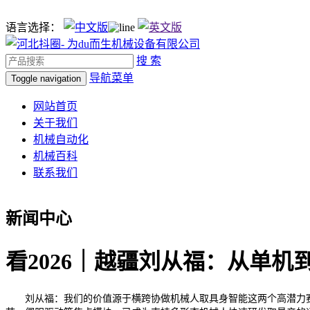
语言选择：
搜 索
导航菜单
Toggle navigation
网站首页
关于我们
机械自动化
机械百科
联系我们
新闻中心
看2026｜越疆刘从福：从单机
刘从福：我们的价值源于横跨协做机械人取具身智能这两个高潜力赛