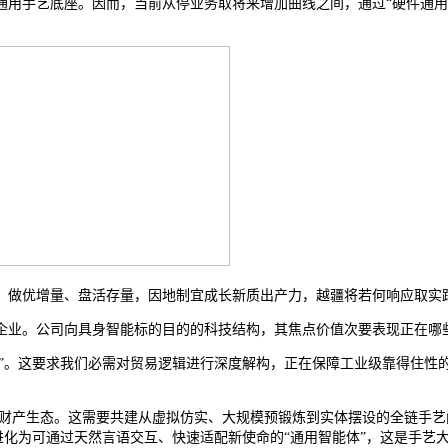
用手艺底座。因而，当前从停业务取将来增加曲线之间，通过“硬件通用
做优增量、盘活存量，因地制宜成长新质出产力，越疆将若何响应取实
业。公司向具身智能标的目的的科技结构，其焦点价值次要表现正在哪
”。这要求我们必需对贸易逻辑进行深度解构，正在保障工业级靠得住性
的财产生态。这需要共建从虚拟仿实、大规模预锻炼到实体摆设的全链手
”进化为可通过天然言语交互、快速适配新使命的“通用智能体”，这是手艺