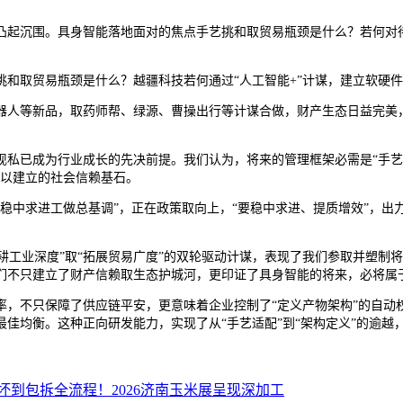
起沉围。具身智能落地面对的焦点手艺挑和取贸易瓶颈是什么？若何对待
取贸易瓶颈是什么？越疆科技若何通过“人工智能+”计谋，建立软硬件
新品，取药师帮、绿源、曹操出行等计谋合做，财产生态日益完美，业绩实
已成为行业成长的先决前提。我们认为，将来的管理框架必需是“手艺内
，以建立的社会信赖基石。
稳中求进工做总基调”，正在政策取向上，“要稳中求进、提质增效”，
耕工业深度”取“拓展贸易广度”的双轮驱动计谋，表现了我们参取并塑制
们不只建立了财产信赖取生态护城河，更印证了具身智能的将来，必将属
不只保障了供应链平安，更意味着企业控制了“定义产物架构”的自动
佳均衡。这种正向研发能力，实现了从“手艺适配”到“架构定义”的逾越
坏到包拆全流程！2026济南玉米展呈现深加工