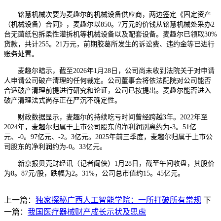
铭慧机械次要为麦趣尔的机械设备供应商，两边签定《固定资产
（机械设备）合同》，麦趣尔以850。7万元的价钱从铭慧机械处采办2
台无菌纸包拆柔性灌拆机等机械设备以及配套设备。麦趣尔已领取30%
货款，共计255。21万元，前期胶葛所发生的诉讼费、违约金等已进行
账务处置。
麦趣尔暗示，截至2026年1月28日，公司尚未收到法院关于对申请
人申请公司破产清理的任何裁定。公司董事会将依法配院对公司能否
合适破产清理前提进行研究和论证，公司已按提出。麦趣尔能否进入
破产清理法式尚存正在严沉不确定性。
财政数据显示，麦趣尔的持续吃亏时间曾经跨越3年。2022年至
2024年，麦趣尔归属于上市公司股东的净利润别离约为-3。51亿
元、-0。97亿元、-2。3亿元。2025年前三季度，麦趣尔归属于上市公
司股东的净利润约为-0。33亿元。
新京报贝壳财经讯（记者阎侠）1月28日，截至午间收盘，其股价
为8。87元/股，跌幅为2。31%，公司总市值约15。45亿元。
上一篇：
独家探秘广西人工智能学院：一所打破所有常规
下
一篇：
我国医疗器械财产成长示状及思虑