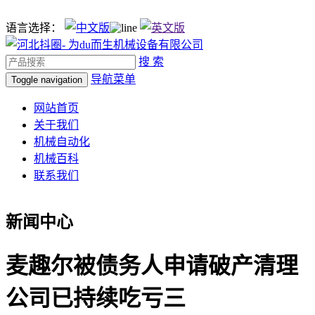
语言选择：
搜 索
导航菜单
Toggle navigation
网站首页
关于我们
机械自动化
机械百科
联系我们
新闻中心
麦趣尔被债务人申请破产清理
公司已持续吃亏三