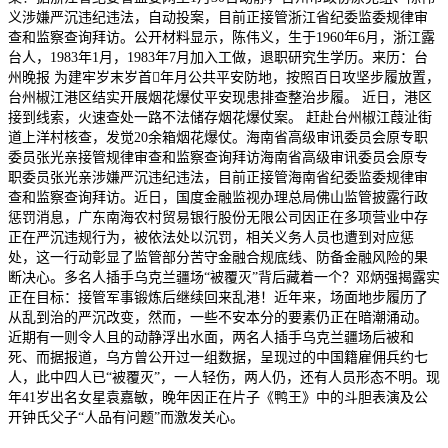
义涉嫌严沉违纪违法，自动投案，目前正接管浙江省纪委监委规律审
查和监察查询拜访。公开材料显示，陈伟义，生于1960年6月，浙江露
台人，1983年1月，1983年7月加入工做，退职研究生学历。来历：台
州晚报 为建牢岁末岁首年月公共平安防地，按照百日攻坚步履放置，
台州椒江港区结实开展烟花爆仗平安现患排查整治步履。 近日，港区
接到线索，火速查处一路不法储存烟花爆仗案。 赶赴台州椒江葭沚街
道上洋村核查，发觉20余箱烟花爆仗。海南省高级审讯委员会原专职
委员张光亲接管规律审查和监察查询拜访海南省高级审讯委员会原专
职委员张光亲涉嫌严沉违纪违法，目前正接管海南省纪委监委规律审
查和监察查询拜访。近日，国度金融监视办理总局佛山监管披露行政
惩罚消息，广东南海农村贸易银行股份无限公司因正在多项营业中存
正在严沉违规行为，被依法处以沉罚，相关义务人员也遭到对应惩
处，这一行动彰显了监管部分苦守金融合规底线、防备金融风险的果
断决心。多名人插手乌克兰疆场“被覆灭”背后藏着一个？邓炳强揭露实
正在目标：接管军事锻炼后继续回来乱港！近年来，场面地步履历了
从乱到治的严沉改变，然而，一些不安本分的要素仍正在暗潮涌动。
近期有一则令人且的动静浮出水面，两名人插手乌克兰疆场后被和
死、而据报道，乌方曾公开过一组数据，呈现过的中国籍雇佣兵约七
人，此中四人已“被覆灭”，一人轻伤，两人仍，还有人员形态不明。现
年41岁出名女星袁嘉敏，晚年因正在片子《鸭王》中的斗胆表演及公
开钟氏父子“人品有问题”而激发关心。