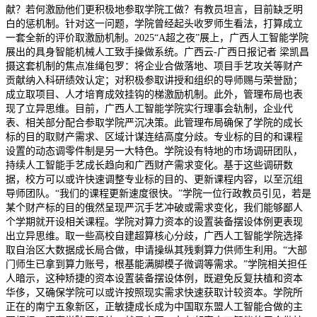
献？若何激励他们更积极地参取学院工做？有教员坦言，目前缺乏明
白的惩机制。针对这一问题，学院曾经起头收罗师生看法，打算成立
一套全新的评价取激励机制。2025“A超之夜”展上，广西人工智能学院
展出的具身智能机械人工致手操做系统。广西云-广西日报记者 梁凯昌
摄这套机制的焦点准绳包罗：将企业合做落地、项目手艺攻关等财产
贡献纳入科研绩效认定；对积极参取讲授和组织的导师赐与荣誉励；
成立取项目、人才培育成效挂钩的梯激励机制。此外，管理布局也表
现了立异思维。目前，广西人工智能学院实行理事会轨制，企业代
表、相关部分配合参取学院严沉决策。此管理布局确保了学院的成长
标的目的取财产需求、区域计谋连结高度分歧。专业标的目的和课程
设置的动态调零件制是另一大特色。学院设有特地的市场调研团队，
持续人工智能手艺成长趋向和广西财产需求变化。基于这些调研数
据，校方可以或许快速调整专业标的目的、更新课程内容，以至沉组
导师团队。“我们的课程更新速度很快。”学院一位行政教员引见，若是
某个财产标的目的俄然呈现严沉手艺冲破或需求变化，我们能够鄙人
个学期就开设相关课程。学院对算力资本的设置装备摆设体例更表现
出立异思维。取一些高校自建超算核心分歧，广西人工智能学院选择
取自治区大数据成长局合做，申请操纵其残剩算力供师生利用。“大部
门师生已拿到算力账号，根基能满脚模子微调等需求。”学院相关担任
人暗示，这种矫捷的资本设置装备摆设体例，既避免反复扶植和资本
华侈，又确保学院可以或许按照现实需求快速获取计较资本。学院所
正在的南宁五象新区，正敏捷成长成为中国取东盟人工智能合做的主