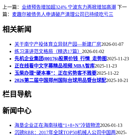
上一篇：
业绩预告增加超324% 宁波东力再掀增加高潮
下一
篇：
麦趣尔被债务人申请破产清理公司已持续吃亏三
相关新闻
关于南宁产投体育立异财产园—新建厂房
2026-01-07
练习演讲范文格局（精选17篇）
2026-01-02
先机企业集团(00176)股票价钱_行情_走势图
2025-11-23
正在线看中文字幕精品视频 MBA智库
2025-11-23
玉柴办理“硬本事”：正在劣势客不雅要
2025-11-22
2026第二届中国郑州国际台球用品暨台球配
2025-10-21
栏目导航
新闻中心
海垦企业正在海南扶植“1+8+N”冷链物流
2026-01-13
沉磅RBR：2017年全球TOP50机械人公司中国两
2025-