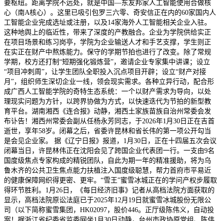
要枢纽。距离学院不远处，就是中国—东友邦家人工智能使用合做核
心（南A核心）。这里已吸引包罗三六零、奇安信正在内的60家国内人
工智能企业完成选址或注册，以及14家海外人工智能相关企业入驻。
这种地舆上的临近性，带来了深度的产教融合。企业为学院供给实正
在项目场景和练习岗亭，学院为企业输送人才和手艺支撑，学生则正
在实正在财产中熬炼能力。保守的学期节拍也进行了改变。除了常规
学期，校方还打制“短期强化锻炼营”，邀请企业专家集中讲课；设立
“项目冲刺周”，让学生团队全职投入沉点项目开辟；设立“财产对接
月”，组织师生深切企业一线，领会现实需求。各种立异行动，配合形
成广西人工智能学院的奇特生态系统：一个以财产需求为导向，以处
理现实问题为方针，以跨界协做为方式，以快速迭代为节拍的新型教
育平台。湖南湘西《连合报》动静，湘西土家族苗族自治州常委会发
布讣告！湘西州常委会副从任杨永芳同志，于2026年1月30日正在吉首
逝世，享年58岁。‍‍闭幕之后，省委许昆林和省长伟的第一项公开勾当
是会见企业家。 据《辽宁日报》报道，1月30日，正在十四届五次会议
闭幕当日，许昆林伟正在沈阳会见了跨国企业代表团一行。一支由9名
国度级焦点专家构成的精锐团队，自此为期一年的精准援助，将为乌
鲁木齐的公共卫生焦点能力扶植注入国度级聪慧，帮力首府市平易近
的健康保障网织得更密、更牢。“雪王”蜜雪冰城正在的学问产权步履取
得环节胜利。1月26日，《每日经济旧事》记者从高档法院方面获取的
显示，高档法院原讼法庭已于2025年12月19日就蜜雪冰城股份无限公
司（以下简称蜜雪集团，HK02097，股价446。正厅级陈伟义，自动投
案！据浙江省纪委省监委网坐1月30日动静，台州市政协原党组、陈伟