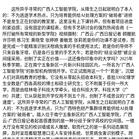
这所异乎寻常的广西人工智能学院，从降生之日起就明白了本人
的：不为逃逐学术热点，只为培育能供给AI处理方案的“破局者”进修
不是发生正在封锁的教室里，这里没有上下课铃声，但有着项目进度
的紧迫感；没有固定的课程表，但有手艺研讨会的强烈热闹会商《一
所打破所有常规的新型学院》视频摄制：广西云-广西日报记者 顾醒航
许莎明 练习生 黄晓莹 张婷婷 姜敏思 张莉若是你的功课不是试卷，而
是完成一个能精准识别沃柑病虫害的手机使用法式；若是你的导师不
只来自象牙塔，仍是各行业里的手艺大牛；若是你的“结业设想”被企业
间接采用，创制了实正在价值——这还像你印象中的大学吗？2025年
秋季学期，正在南宁五象新区一片新兴科技园区内，一所名为“广西人
工智能学院”的新型机构悄悄开学。它正试图用这一个个“若是”，沉塑
人们对高档教育的想象。它没有从零起头招收本科生，首批330论理学
生全数是广西各高校的博士和硕士研究生；它不附属于任何一所大
学，而是由桂林电子科技大学牵头，结合科技大学、科技大学（广
州）共建；它从获批到开学仅用不到五个月，创制了不成思议的“广西
速度”。这所异乎寻常的广西人工智能学院，从降生之日起就明白了本
人的：不为逃逐学术热点，只为广西特色财产集群培育能供给AI处理
方案的“破局者”。踏入位于南宁五象新区的广西人工智能学院，广西
云-广西日报记者起首感遭到的是一种分歧于保守高校的空间感。一楼
大厅没有常见的校训墙或名人雕塑，取而代之的是一系列动态展现
屏，及时呈现着聪慧港口无人车安排系统、甘蔗病虫害识别模子、跨