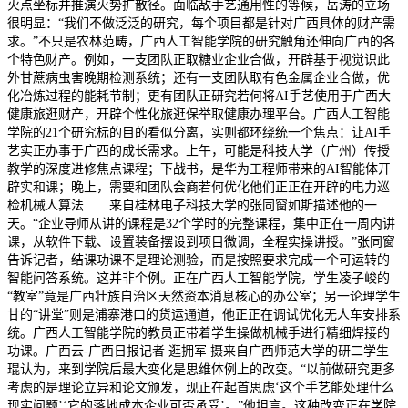
火点坐标并推演火势扩散径。面临敌手艺通用性的等候，岳涛的立场
很明显：“我们不做泛泛的研究，每个项目都是针对广西具体的财产需
求。”不只是农林范畴，广西人工智能学院的研究触角还伸向广西的各
个特色财产。例如，一支团队正取糖业企业合做，开辟基于视觉识此
外甘蔗病虫害晚期检测系统；还有一支团队取有色金属企业合做，优
化冶炼过程的能耗节制；更有团队正研究若何将AI手艺使用于广西大
健康旅逛财产，开辟个性化旅逛保举取健康办理平台。广西人工智能
学院的21个研究标的目的看似分离，实则都环绕统一个焦点：让AI手
艺实正办事于广西的成长需求。上午，可能是科技大学（广州）传授
教学的深度进修焦点课程；下战书，是华为工程师带来的AI智能体开
辟实和课；晚上，需要和团队会商若何优化他们正正在开辟的电力巡
检机械人算法……来自桂林电子科技大学的张同窗如斯描述他的一
天。“企业导师从讲的课程是32个学时的完整课程，集中正在一周内讲
课，从软件下载、设置装备摆设到项目微调，全程实操讲授。”张同窗
告诉记者，结课功课不是理论测验，而是按照要求完成一个可运转的
智能问答系统。这并非个例。正在广西人工智能学院，学生凌子峻的
“教室”竟是广西壮族自治区天然资本消息核心的办公室；另一论理学生
甘的“讲堂”则是浦寨港口的货运通道，他正正在调试优化无人车安排系
统。广西人工智能学院的教员正带着学生操做机械手进行精细焊接的
功课。广西云-广西日报记者 逛拥军 摄来自广西师范大学的研二学生
琨认为，来到学院后最大变化是思维体例上的改变。“以前做研究更多
考虑的是理论立异和论文颁发，现正在起首思虑‘这个手艺能处理什么
现实问题’‘它的落地成本企业可否承受’。”他坦言。这种改变正在学院