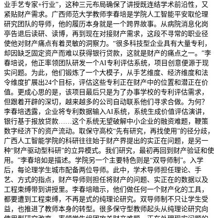
业手艺专家+行业”，这种三元布局确保了讲授既连结学术前沿性，又
紧贴财产需求。广西师范大学教师李春培是学院人工智能平安取伦理
研究团队的导师，他的履历本身就是一个跨界故事。从病院消息化岗
亭告退后读研、读博，再到现在对接财产需求，这段不寻常的职业径
使他对财产痛点有着灵敏的洞察力。“很多科技型企业具有大量专利，
却因缺乏固定资产而难以获得银行贷款，这就是财产的痛点之一。”李
春培说，他正率领团队研发一个AI专利评估系统，项目创意便源于现
实问题。为此，他们锻炼了一个大模子，从手艺维度、经济维度和法
令维度扩展出24个目标，评估这些专利正在财产中的位置和潜正在价
值。更成心思的是，该项目最后只是为了办事学校的专利评估需求，
但跟着开辟的深切，越来越多的公司自动联系他们寻求合做。为何？
李春培透露，企业将专利数据输入AI系统，系统生成价值评估演讲，
银行基于报放贷款……这个系统无望破解中小企业的融资难题，鞭策
数字经济下的资产流动。取保守高校“先有研究，再找使用”的径分歧，
广西人工智能学院的科研往往始于财产界提出的实正在问题，是另一
种“财产驱动型科研”的立异模式。我们研究，最初再回到财产验证和使
用。”李春培如是描述。学院另一个主要特色则是“双导师制”。入学
后，每论理学生城市配备两位导师。此中，学术导师担任理论、手
艺、方式的指点，财产导师则担任将财产的问题、实正在的数据以及
工程束缚带到讲授里。李春培暗示，他们做任何一个财产化的工具，
都要遭到工程束缚，不再是式的纯理论研究。双导师制不只让学生受
益，也推进了教师本身的转型。很多保守型教师起头从纯理论研究向