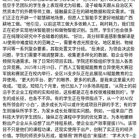
低空手艺团队的学生身上表现得尤为较着。凌子峻每天跟从自治区天
然资本厅的外聘导师工做，接触最实正在的耕地数据和现实需求。“我
们正正在开辟一个聪慧耕地场景，但愿人工智能手艺更好地赋能广西
耕地工做。”他引见，以前这项工做大多依赖人工，耗时耗力，我们现
正在初步实现地块智能朋分和做物智能识别。当然，学生们也会很多
正在纯理论研究中不会碰着的挑和。“好比，高分辩率遥感影像解译是
AI使用中难度较大的范畴之一，需要考虑光照变化、地区差别、物候
学问等一系列复杂要素，其取处置文字分歧。”岳涛说，为领会决这些
问题，学生们需要不竭调整算法、收集更多样化的数据、取企业导师
频频沟通需求。除了日常的项目实践，学院还积极组织学生加入各类
立异竞赛。2025年12月19日，广西人工智能赋能教育立异使用大赛冠
军挑和赛就正在校内举行，全区16支步队正在此展现AI赋能教育的立
异使用。“更大的平台、更广的眼界、更多的机遇，是我来这里最大的
收成。”琨说。短短几个月里，他已加入了10多场高程度，“从院士的前
沿手艺企业工程师的实和经验，这些都是正在本校很难接触到的”。学
生的成长径，也各不不异。有的学生正在导师指点下，从一个对AI仅
有所领会的“小白”，逐步成长为可以或许完成项目开辟的手艺；有的学
生则操纵所学手艺，为家乡成长处理现实问题。例如，一组来自广西
科技大学的学生团队，操纵正在课程中学到的优化算法，为本地螺蛳
粉出产企业从头设想了出产排程系统，使企业出产效率提拔15%。该项
目不只是他们的课程功课，还现实使用于出产，创制了实正在的经济
价值。学院的师资步队形成，能够用“跨界组合”来描述：“学术大牛+企