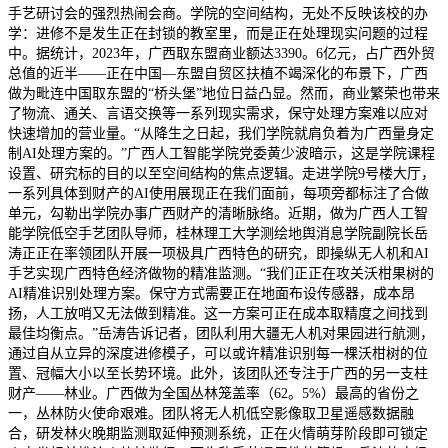
手艺研讨会的强烈热闹会商。学院的空间结构，无处不反映该校的办
学：进修不是发生正在封锁的教室里，而是正在处理现实问题的过程
中。据统计，2023年，广西取东盟商业额达3390。6亿元，占广西外贸
总值的近半——正在中国—东盟自贸区扶植不竭深化的布景下，广西
做为毗连中国取东盟的“桥头堡”地位日益凸显。然而，商业繁荣也带来
了物流、通关、言语交换等一系列现实需求，保守处理方案难以应对
快速增加的营业量。“从降生之日起，我们学院就肩负着为广西量身定
制AI处理方案的。”广西人工智能学院党委黄少波暗示，这是学院课程
设置、研究标的目的以至空间结构的焦点逻辑。走进学院9号楼大厅，
一系列具体到财产的AI使用展现正在我们面前，每项旁都标注了合做
单元，勾勒出学院办事广西财产的清晰脉络。近期，做为广西人工智
能学院低空手艺团队导师，桂林理工大学测绘地舆消息学院副院长岳
涛正正在率领团队开展一项极具广西特色的研究，即操纵无人机和AI
手艺实现广西特色经济做物的精准监测。“我们正正在攻关沃柑果树的
AI精准识别处理方案。保守方式需要正在地面布设传感器，成本昂
扬，人工放哨又无法做到精准。这一方案可正在成本取精度之间找到
最佳均衡点。”岳涛告诉记者，团队利用大疆无人机对果园进行航测，
通过自从立异的深度进修模子，可以或许精准识别每一棵沃柑树的位
置、冠幅大小以至长势环境。此外，该团队还专注于广西的另一支柱
财产——林业。广西做为全国丛林笼盖率（62。5%）最高的省份之
一，丛林防火使命艰难。团队将无人机低空影像取卫星遥感数据融
合，研发林火晚期监测取延伸预测系统，正在火情萌芽阶段即可锁定