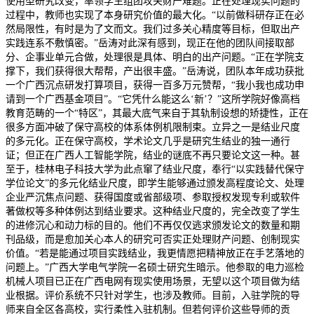
使用型研究改变，率领学生组团攻关财产难题。正在处理现实问题的
过程中，教师也实现了本身研究价值的最大化。“以前做科研存正在必
然局限性，有时是为了文而文。我们过多关心精度等目标，但取出产
实践连系不敷慎密。”岳涛对此深有感到，现正在他的团队间接取部
分、企事业单元合做，处理很是具体、明白的出产问题。“正在学院支
撑下，我们获得很大帮帮，产出很丰盛。”岳涛说，团队本年成功获批
一个广西沉点研发打算项目，获得一百多万元赞帮，“我小我也成功申
请到一个广西基金项目”。“它凭什么能这么‘新’？”这所学院好像高档
教育范畴的一个“特区”，其最大底气来自于其轨制设想的矫捷性，正在
很多方面冲破了保守高校的体系体例机限制束。立异之一是结业尺度
的多元化。正在保守高校，学术论文几乎是研究生结业的独一通行
证；但正在广西人工智能学院，结业的谜底不再只要论文这一种。甚
至于，桂林电子科技大学为此点窜了结业尺度，奉行“以实践替代保守
学位论文”的多元化结业尺度，即学生能够通过颁发高程度论文、处理
企业严沉焦点问题、获得国度或省部级项、参取授权发现专利或软件
著做权等多种体例达到结业要求。这种结业尺度的，完全改变了学生
的进修沉心和动力标的目的。他们不再仅仅逃求颁发论文的数量和期
刊品级，而是愈加关心本人的研究可否实正处理财产问题、创制现实
价值。“若是能通过项目实践结业，我更情愿把精神放正在手艺落地的
问题上。”广西大学电气学院一名硕士研究生暗示。他参取的电力巡检
机械人项目已正在广西电网有现实使用场景，无望以这个项目做为结
业根据。评价系统不只针对学生，也涉及教师。目前，入驻学院的导
师来自全区各高校，实行柔性入驻机制。但若何评价这些导师的贡