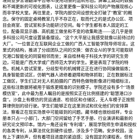
境商业多言语翻译平台等AI使用场景的运转形态。屏幕上跳动的数据
和不竭更新的可视化图表，让这里更像一家科技公司的产物展现核心
而非学校大堂。再往里走，学院内部空间设想完全打破了“教室”的概
念。保守的固定桌椅教室几乎不存正在，取而代之的是式办公区、项
目会商室、尝试室和多功能研讨空间。每个学生都有本人固定的工
位，配备双显示器、高机能工做坐和不变的收集毗连——这几乎是很
多科技公司尺度设置装备摆设。“这个大平层让我感受就像以前待过的
大厂。”一位曾正在互联网企业工做的广西人工智能学院导师坦言。这
里式的结构，推进了分歧团队之间的交换：做农业AI的学生可能取研
究港口智能化的同窗相邻而坐；来自桂林电子科技大学的研究生旁
边，可能是广西大学或广西师范大学的学生。更是表现了学院的特
色。机械人尝试室里，分歧型号的机械臂正正在进行协同操做锻炼；
具身智能尝试区，仿朝气器人进修着避障和物体抓取；正在数据标注
工做区，学生们正对无人机拍摄的广西特色做物影像进行精细标注，
这些标注数据将被用于锻炼更精准的识别模子。学院还设有多个“场景
模仿室”，此中最为惹人瞩目的是按照实正在比例搭建的“聪慧港口沙
盘”。沙盘上有模仿的货运通道、检验区和仓储区，无人车模子正按照
算律例划的径行驶。学生们能够正在这里测试和优化他们的安排算
法，察看正在现实场景中可能碰到的问题。藏书楼也很纷歧样，专业
册本只占一小部门，大部门空间留给了手艺手册、行业演讲和最新的
研究论文预印本。馆内一角还设有“专利墙”，展现学院师生申请和授权
的各类专利，从算法优化到硬件设想，涉及多个范畴。安步校园，没
有上下课铃声，但有着项目进度的紧迫感；没有固定的课程表，但有