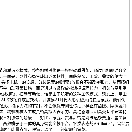
节和减速器构成，整条机械臂像是一根根硬质骨架，通过电机驱动各个
另一面是，刚性布局生成缺乏柔韧性，面临复杂、工致、需要的使命时
+卷扬电机」的设想，分歧绳索的收紧取放松会不竭改变张力，从而精细
不会自动鞭策骨骼，而是通过收紧取放松矫捷调理拉力，把关节牵引到
完成抓取、摆动等动做，恰是由于肌腱的这种工做模式。现实上，星尘
 for AI的软硬件底层架构，并这是AI时代人形机械人的底层范式。他们认
跟从、持续力域的节制，不会像保守刚性传动那样正在齿隙、摩擦或冲
述，绳驱机械人生成具备高拟人表示力、高动态响应和高交互平安等特
取人机协做的场景——好比，家庭、贸易。恰是对准这条赛道，星尘智
效模子于一体的具身智能全栈平台。客岁表态的Astribot S1，曾经展
捷度：能叠衣服、喂猫，以至……还能颠勺做菜。