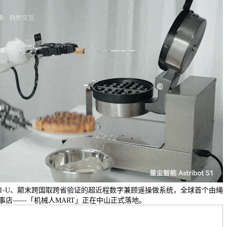
ot S1-U、颠末跨国取跨省验证的超近程数字兼顾遥操做系统，全球首个由绳
事店——「机械人MART」正在中山正式落地。