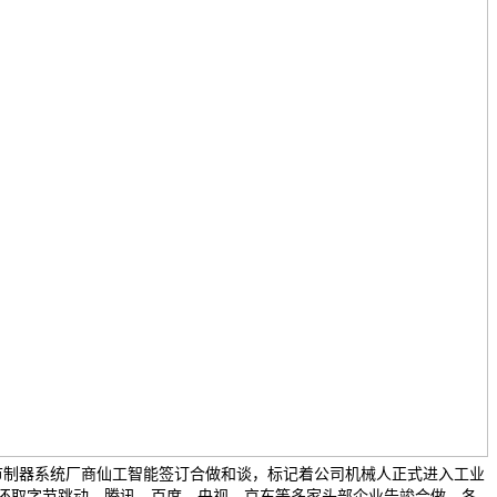
节制器系统厂商仙工智能签订合做和谈，标记着公司机械人正式进入工业
还取字节跳动、腾讯、百度、央视、京东等多家头部企业告竣合做，各