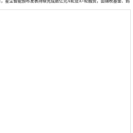
月，星尘智能颁布发表持续完成数亿元A轮及A+轮融资，由锦秋基金、蚂