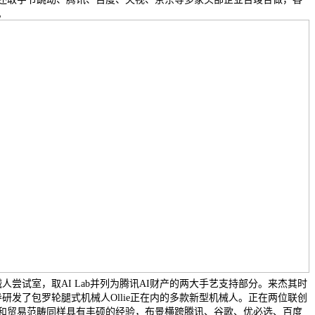
。
s X机械人尝试室，取AI Lab并列为腾讯AI财产的两大手艺支持部分。来杰其时
工，从导研发了包罗轮腿式机械人Ollie正在内的多款新型机械人。正在两位联创
和贸易范畴同样具有丰硕的经验，布景横跨腾讯、谷歌、优必选、百度