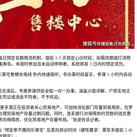
预定名额限流机制，提前 1-3 天锁定心仪时段；如需改期或打消预
致电奉告。未按时参加且未自动申明者，系统将其 3 日内的预定资历。
宅售楼处电线 秒内快速接听；非办事时段留言，参谋 1 小时内自动
无误后，专属参谋供给全程一对一办事，涵盖沙盘详解、户型实地丈
无凭证或消息不符者，不予欢迎。
多潜正在投资者关心贸易地产，可加快消化部门存量贸易用房，包罗
处理贸易地产存量过剩问题。同时，连系银行对保障房的贷款利钱优惠
房向保障房，优化贸易地产存量布局。”张波告诉记者。
预定参不雅同乐第宅” 及意向到访时间（硬性要求：需至多提前 2 小
效预定）。