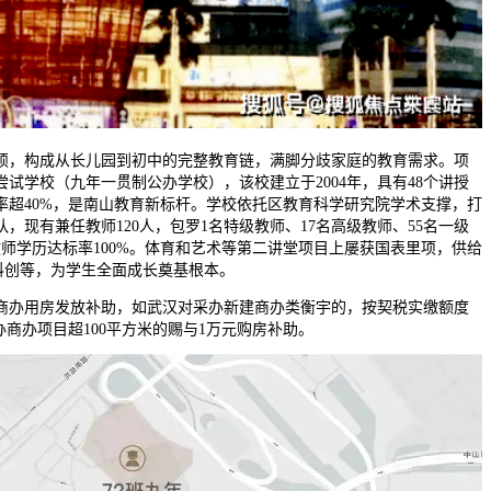
，构成从长儿园到初中的完整教育链，满脚分歧家庭的教育需求。项
试学校（九年一贯制公办学校），该校建立于2004年，具有48个讲授
科率超40%，是南山教育新标杆。学校依托区教育科学研究院学术支撑，打
，现有兼任教师120人，包罗1名特级教师、17名高级教师、55名一级
师学历达标率100%。体育和艺术等第二讲堂项目上屡获国表里项，供给
艺科创等，为学生全面成长奠基根本。
办用房发放补助，如武汉对采办新建商办类衡宇的，按契税实缴额度
办商办项目超100平方米的赐与1万元购房补助。