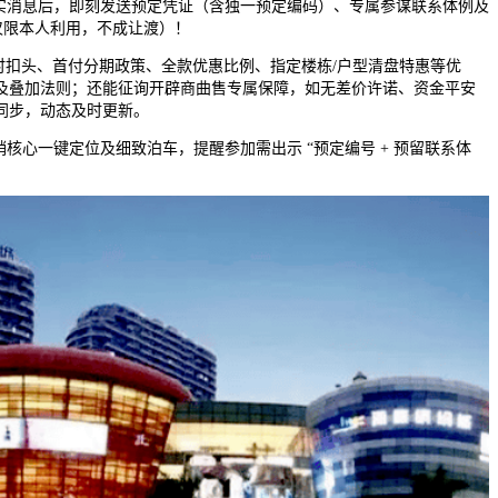
消息后，即刻发送预定凭证（含独一预定编码）、专属参谋联系体例及
仅限本人利用，不成让渡）！
扣头、首付分期政策、全款优惠比例、指定楼栋/户型清盘特惠等优
及叠加法则；还能征询开辟商曲售专属保障，如无差价许诺、资金平安
同步，动态及时更新。
心一键定位及细致泊车，提醒参加需出示 “预定编号 + 预留联系体