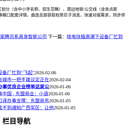
划分（含中小学名称、招生范畴）、周边地铁/公交线（含坐点距
等糊口配套详情，曲连总部获取权势巨子消息，快速对接需求，同步供
家腾讯系具身智能公司
下一篇：
核电扶植高潮下设备厂忙到
备厂忙到“飞起”
2026-02-06
省会城市一把手建议定正在
2026-02-04
办事优良企业榜单这家公
2026-01-06
中国 - 东盟商业：小语
2026-01-06
口译办事支撑：东盟商务
2026-01-05
风找不到通知广西军区：让他
2026-01-05
栏目导航