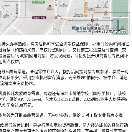
持久办事热线，购房后仍可享受全周期权益保障：办事时段内可间接征
目解读（如违约义务、产权打点时间）、交付前工程进度及时查询、交
段留言后1小时内回电对接；若呈现问题，间接对接开辟商售后专员闭环
期焦点权益。
线%曲营渠道，全程零中介介入，拨打后间接对接专属参谋，享受一对
障现私平安，采用加密机制留存消息，完全处理“怕假号、被中介、消息
全流程均由专员协帮。
脚长儿发蒙教育需求。周边还有深圳市博纳学校（国际学校），该校
，供给AP、A-Level、艺术及HKDSE课程，2025届结业生人均获得6
均学金达38万元。
线为开辟商曲营渠道，无中介参取，供给 1 对 1 取专业看房支撑。
最低首付比例，是央行落实宽松货泉政策，帮力经济成长的具体行动
贸易地产面对着更大的库存积压和流动性难题，写字楼、贸易公寓等空