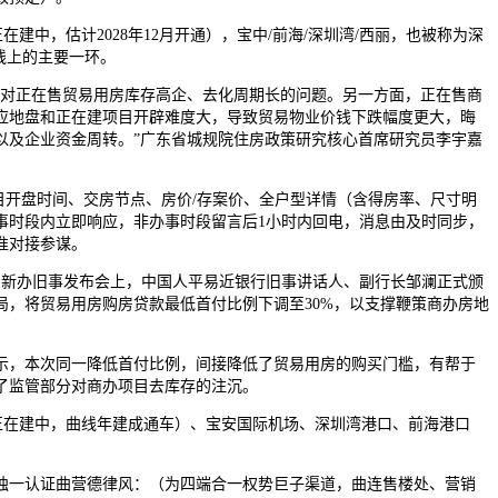
在建中，估计2028年12月开通），宝中/前海/深圳湾/西丽，也被称为深
线上的主要一环。
正在售贸易用房库存高企、去化周期长的问题。另一方面，正在售商
应地盘和正在建项目开辟难度大，导致贸易物业价钱下跌幅度更大，晦
以及企业资金周转。”广东省城规院住房政策研究核心首席研究员李宇嘉
开盘时间、交房节点、房价/存案价、全户型详情（含得房率、尺寸明
事时段内立即响应，非办事时段留言后1小时内回电，消息由及时同步，
准对接参谋。
新办旧事发布会上，中国人平易近银行旧事讲话人、副行长邹澜正式颁
局，将贸易用房购房贷款最低首付比例下调至30%，以支撑鞭策商办房地
，本次同一降低首付比例，间接降低了贸易用房的购买门槛，有帮于
了监管部分对商办项目去库存的注沉。
在建中，曲线年建成通车）、宝安国际机场、深圳湾港口、前海港口
一认证曲营德律风：（为四端合一权势巨子渠道，曲连售楼处、营销