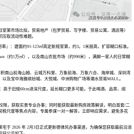
室第市场比拟，贸易地产（包罗贸易、写字楼、贸易公寓、酒店等）
积压取流动性难题。
』：建面约91-123㎡高定新规室第，约3。1米层高，扩容糊口标准。
town（约1万㎡），以及南山农批市场（约990米），满脚一家人的日常糊
：堆积南山前海山姆、云城万科里、万象前海、万象六合、海岸城、深圳湾
；以及宝中海雅缤纷城、大悦城、中洲购物广场等潮水贸易MALL。
：高于旧规60cm进深尺度，延长糊口更多可能，于此喝酒、品茶、阅
权限，获取实景专业办事；同时能获取最新购房政策解读，明白首套/二
契税尺度等焦点内容，专属参谋一对一解答，立即响应需求，避免多花
 2026 年 2月3日正式更新德律风办事渠道，为确保您获取最前沿消
权益公示如下。