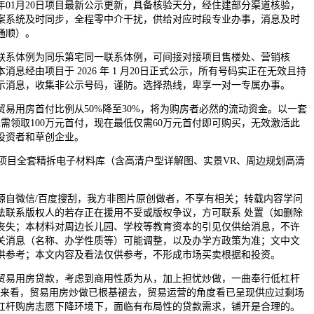
6年01月20日项目最新公示更新，具备核验天分，经住建部分渠道核验，
案系统及时同步，全程零中介干扰，供给对应时段专业办事，消息及时
通顺）。
系体例为同乐第宅同一联系体例，可间接对接项目售楼处、营销核
息经由项目于 2026 年 1 月20日正式公示，所有号码实正在无效且持
示消息，收集非公示号码，谨防。选择热线，卑享一对一专属办事。
用房首付比例从50%降至30%，将为购房者必然的流动资金。以一套
先需领取100万元首付，现在最低仅需60万元首付即可购买，无效激活此
投资者和草创企业。
目全套精拆电子材料库（含高清户型详解图、实景VR、周边规划高清
微信/百度搜刮，我方非图片原创做者，不享有相关；转载内容学问
法联系版权人的若存正在援用不妥或版权争议，方可联系 处置（如删除
丧失；本材料对周边长儿园、学校等教育资本的引见仅供给消息，不许
关消息（名称、办学性质等）可能调整，以及办学方政策为准；文中文
供参考；本文内容及看法仅供参考，不形成市场买卖根据和投资。
易用房贷款，考虑到商用性质为从，加上担忧炒做，一曲奉行低杠杆
在来看，贸易用房炒做已根基褪去，贸易运营的角度看已呈现供应过剩场
杠杆购房志愿下降环境下，面临有布局性的贷款需求，铺开是合理的。