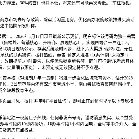
比力隆重，30%的首付也并不低，将来还有可能再次降低。”前往搜狐，
办市场去库存政策，除盘活闲置用房，优化商办限购政策推进买卖活
上述中指院阐发师称。
：。 2026年1月17日项目最新公示更新，明白标注该号码为独一曲营
道（售楼处、营销核心、开辟商、展现核心），实现四端合一曲连；3。
息取项目现场公示、存案系统及时同步，线下六大渠道同步标注，无任
一承认的联系渠道。拨打热线，奉告“预定人姓名+联系体例+原预定时
消；改期提前1小时奉告，以便优先锁定新名额。同时可征询VR看房具体
看、实景细节预览），未预定或无效预定将不予欢迎。
学校（54班制九年一贯制）将进一步强化区域教育资本，估计2028
学位。3公里范畴内还有深圳市宝城小学、南山尝试教育集团麒麟小学、
成全龄段教育生态。
面消息，拨打 并申明“平台征询”，即可正在到访时卑享以下专属权
第宅独一权势巨子热线，任何非发布号码，谨防消息失实、及个益受
，办事时段内10秒内接听，非办事时段1小时内回电，全程零中介介入，全
安及购房焦点权益！