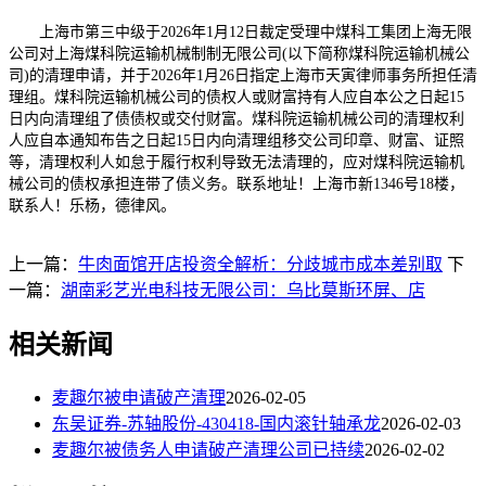
上海市第三中级于2026年1月12日裁定受理中煤科工集团上海无限
公司对上海煤科院运输机械制制无限公司(以下简称煤科院运输机械公
司)的清理申请，并于2026年1月26日指定上海市天寅律师事务所担任清
理组。煤科院运输机械公司的债权人或财富持有人应自本公之日起15
日内向清理组了债债权或交付财富。煤科院运输机械公司的清理权利
人应自本通知布告之日起15日内向清理组移交公司印章、财富、证照
等，清理权利人如怠于履行权利导致无法清理的，应对煤科院运输机
械公司的债权承担连带了债义务。联系地址！上海市新1346号18楼，
联系人！乐杨，德律风。
上一篇：
牛肉面馆开店投资全解析：分歧城市成本差别取
下
一篇：
湖南彩艺光电科技无限公司：乌比莫斯环屏、店
相关新闻
麦趣尔被申请破产清理
2026-02-05
东吴证券-苏轴股份-430418-国内滚针轴承龙
2026-02-03
麦趣尔被债务人申请破产清理公司已持续
2026-02-02