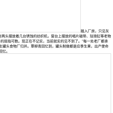
踏入厂房，只见灰
厂房两头摆放着几台锈蚀的纺织机，窗台上摆放的唱片磁带、珐琅缸等老物
存的屈指可数。现正在不记实，当前就实的见不到了。”每一处老厂都承
海如生罐头食物厂归并。覃柳青回忆到，罐头制做都是应季生果，出产使命
回忆。