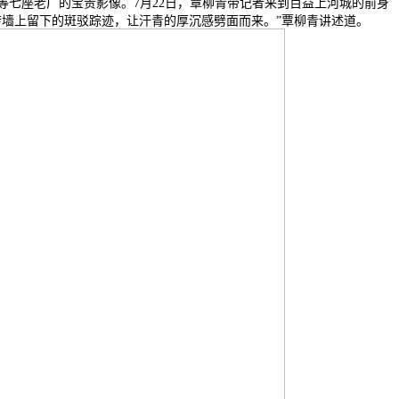
七座老厂的宝贵影像。7月22日，覃柳青带记者来到百益上河城的前身
红砖墙上留下的斑驳踪迹，让汗青的厚沉感劈面而来。”覃柳青讲述道。