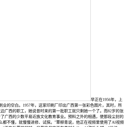
早正在1956年，上
业的空白。1957年，这家印刷厂印出广西第一张彩色图片，其时，所
支边广西的职工，她说昔时来的第一批职工就只剩她一个了。而82岁的张
给了广西的少数平易近族文化教育事业。预料之外的相遇，使那段尘封的
都不懂，就慢慢进修、试探。”覃柳青说，他正在视频里使用了AI视频