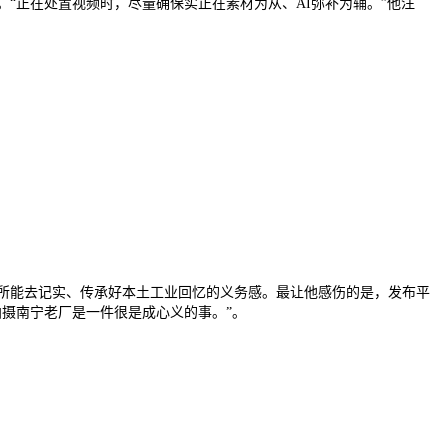
“正在处置视频时，尽量确保实正在素材为从、AI弥补为辅。”他注
所能去记实、传承好本土工业回忆的义务感。最让他感伤的是，发布平
摄南宁老厂是一件很是成心义的事。”。