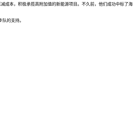
压减成本，积极承揽高附加值的新能源项目。不久前，他们成功中标了海
步队的支持。