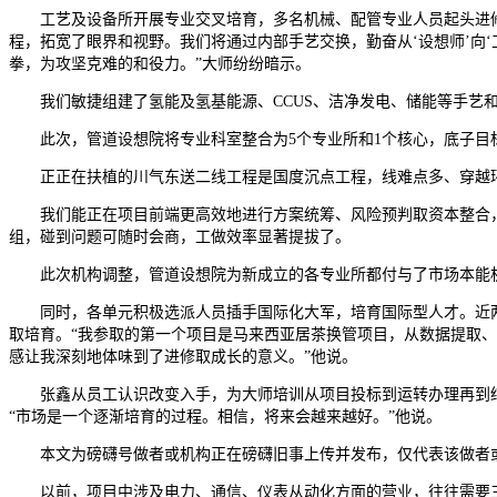
工艺及设备所开展专业交叉培育，多名机械、配管专业人员起头进修总
程，拓宽了眼界和视野。我们将通过内部手艺交换，勤奋从‘设想师’向
拳，为攻坚克难的和役力。”大师纷纷暗示。
我们敏捷组建了氢能及氢基能源、CCUS、洁净发电、储能等手艺和
此次，管道设想院将专业科室整合为5个专业所和1个核心，底子目标
正正在扶植的川气东送二线工程是国度沉点工程，线难点多、穿越环境
我们能正在项目前端更高效地进行方案统筹、风险预判取资本整合，
组，碰到问题可随时会商，工做效率显著提拔了。
此次机构调整，管道设想院为新成立的各专业所都付与了市场本能机
同时，各单元积极选派人员插手国际化大军，培育国际型人才。近两
取培育。“我参取的第一个项目是马来西亚居茶换管项目，从数据提取
感让我深刻地体味到了进修取成长的意义。”他说。
张鑫从员工认识改变入手，为大师培训从项目投标到运转办理再到结
“市场是一个逐渐培育的过程。相信，将来会越来越好。”他说。
本文为磅礴号做者或机构正在磅礴旧事上传并发布，仅代表该做者或
以前，项目中涉及电力、通信、仪表从动化方面的营业，往往需要三