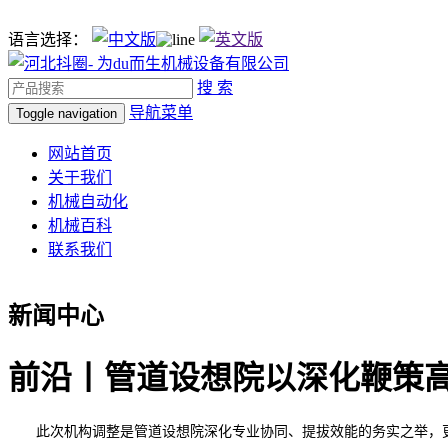
语言选择：
搜 索
导航菜单
Toggle navigation
网站首页
关于我们
机械自动化
机械百科
联系我们
新闻中心
前沿丨管道设想院以深化鞭策
此次机构调整是管道设想院深化专业协同、提拔效能的务实之举，更