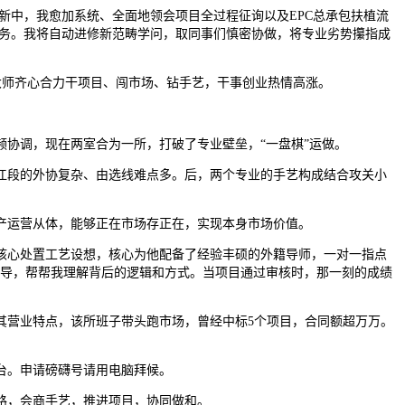
中，我愈加系统、全面地领会项目全过程征询以及EPC总承包扶植流
新义务。我将自动进修新范畴学问，取同事们慎密协做，将专业劣势攥指成
师齐心合力干项目、闯市场、钻手艺，干事创业热情高涨。
协调，现在两室合为一所，打破了专业壁垒，“一盘棋”运做。
段的外协复杂、由选线难点多。后，两个专业的手艺构成结合攻关小
产运营从体，能够正在市场存正在，实现本身市场价值。
心处置工艺设想，核心为他配备了经验丰硕的外籍导师，一对一指点
指导，帮帮我理解背后的逻辑和方式。当项目通过审核时，那一刻的成绩
营业特点，该所班子带头跑市场，曾经中标5个项目，合同额超万万。
台。申请磅礴号请用电脑拜候。
路，会商手艺，推进项目，协同做和。