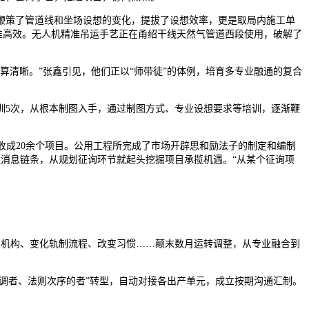
策了管道线和坐场设想的变化，提拔了设想效率，更是取局内施工单
精准高效。无人机精准吊运手艺正在甬绍干线天然气管道西段使用，破解了
清晰。”张鑫引见，他们正以“师带徒”的体例，培育多专业融通的复合
5次，从根本制图入手，通过制图方式、专业设想要求等培训，逐渐鞭
成20余个项目。公用工程所完成了市场开辟思和励法子的制定和编制
通消息链条，从规划征询环节就起头挖掘项目承揽机遇。“从某个征询项
机构、变化轨制流程、改变习惯……颠末数月运转调整，从专业融合到
调者、法则次序的者”转型，自动对接各出产单元，成立按期沟通汇制。