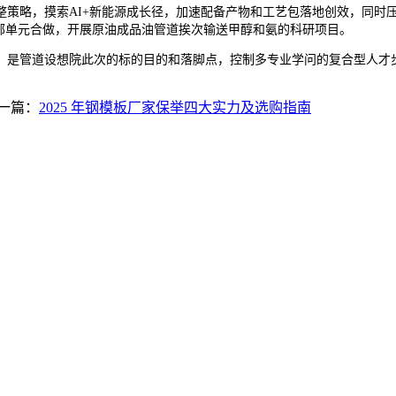
略，摸索AI+新能源成长径，加速配备产物和工艺包落地创效，同时
部单元合做，开展原油成品油管道挨次输送甲醇和氨的科研项目。
是管道设想院此次的标的目的和落脚点，控制多专业学问的复合型人才
一篇：
2025 年钢模板厂家保举四大实力及选购指南