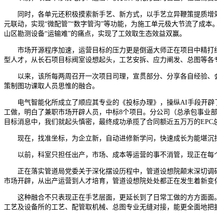
同时，各单元还积极摸索新手艺、新方式，以手艺立异鞭策提质增效
元联动，实现“微配管”“数字管沟”等功能，为施工单元极大节流了成
山区勘测设备“运输难”的痛点，实现了工效取生态效益双赢。
市场开源程序加速，运营目标的压力更是倒逼大师正在项目中精打细算
型人才，从长石项目标阀室设想起头，工艺安拆、应力阐发、总图等各
以来，该所每两周召开一次项目司理，宣贯部分、分享各自经验、会
策制图功课取人员思惟的融合。
电气智能化所成立了顺应其专业的《投标办理》，操纵AI手段开辟了
工做，明白了兼职市场开辟人员，中标8个项目。分公司（总承包事业部
目标消息中，我们就起头慎密，最终成功承揽了合同额近五万万的EPC
现在，找准坐标，为企立新，自动进修新学问，快速成长为能堪沉担
以前，科室只担任出产，市场、成本等运营的事不消管，现正在每个
正在落实管道局党委关于深化摆设历程中，管道设想院颠末深切调研
市场开辟，从出产运营到人才培育，管道设想院处处都正在发生着新变
这种融合不只表现正在手艺层面，更延长到了日常工做的方方面面。运
工艺及设备所的工艺、配管取机械、总图专业无缝对接，能更全面地把