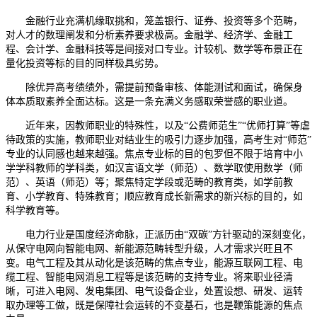
金融行业充满机缘取挑和，笼盖银行、证券、投资等多个范畴，
对人才的数理阐发和分析素养要求极高。金融学、经济学、金融工
程、会计学、金融科技等是间接对口专业。计较机、数学等布景正在
量化投资等标的目的同样极具劣势。
除优异高考绩绩外，需提前预备审核、体能测试和面试，确保身
体本质取素养全面达标。这是一条充满义务感取荣誉感的职业道。
近年来，因教师职业的特殊性，以及“公费师范生”“优师打算”等虐
待政策的实施，教师职业对结业生的吸引力逐步加强，高考生对“师范”
专业的认同感也越来越强。焦点专业标的目的包罗但不限于培育中小
学学科教师的学科类，如汉言语文学（师范）、数学取使用数学（师
范）、英语（师范）等；聚焦特定学段或范畴的教育类，如学前教
育、小学教育、特殊教育；顺应教育成长新需求的新兴标的目的，如
科学教育等。
电力行业是国度经济命脉，正派历由“双碳”方针驱动的深刻变化，
从保守电网向智能电网、新能源范畴转型升级，人才需求兴旺且不
变。电气工程及其从动化是该范畴的焦点专业，能源互联网工程、电
缆工程、智能电网消息工程等是该范畴的支持专业。将来职业径清
晰，可进入电网、发电集团、电气设备企业，处置设想、研发、运转
取办理等工做，既是保障社会运转的不变基石，也是鞭策能源的焦点