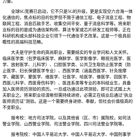
力量。
全球6G竞赛已启动，它不只是5G的升级，更是实现空六合海一体
化通信的，焦点标的目的包罗但不限于通信工程、电子消息工程、物
联网工程、消息匹敌手艺、收集空间平安、量子消息科学等。将来职
业标的目的是成为通信架构师、算法专家或芯片研发工程师等，正在
科研机构或头部科技企业引领下一代通信手艺改革。这是一个极具前
瞻性的高端科技范畴。
大夫是守护生命的高尚职业，需要结实的专业学问和人文关怀。
临床医学类（包罗临床医学、麻醉学、医学影像学、眼视光医学、医
学、放射医学、儿科学）、口腔医学类、公共卫生取防止医学类（防
止医学、妇长保健医学专业）、西医学类（涵盖西医学、针灸按摩
学、藏医学、蒙医学、维医学、壮医学、哈医学、傣医学、回医学、
西医儿科学、西医骨伤科学）、医连系类等专业的本科结业生，具备
加入医师资历测验的资历。一旦成功通过此项测验，即可正式踏上大
夫职业之。将来职业径清晰但需持续进修，必需正在结业后通过“执业
医师资历证”测验。这是一个需要终身进修、奉献，但社会价值极高的
不变职业。
报考校：地方司法学院，以及其他省（区、市）属院校，如司法
警业学院、山西警业学院、司法警业学院、四川司法警业学院等。
报考院校：中国人平易近大学、中国人平易近大学、中国刑事学