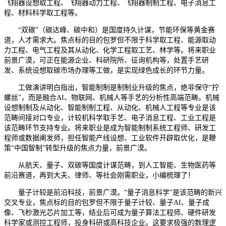
飞翔器设想取工程、飞翔器动力工程、飞翔器制制工程、电子消息工
程、材料科学取工程等。
“双碳”（碳达峰、碳中和）是国度持久计谋，节能环保等黄金赛
道，人才需求大。焦点标的目的包罗但不限于科学取工程、能源取动
力工程、电气工程及其从动化、化学工程取工艺、林学等。将来职业
前景广漠，可正在能源企业、科研院所、征询机构等，处置手艺研
发、系统设想取碳市场办理等工做，是实现绿色成长的环节力量。
工做演讲明白指出，智能制制是制制业升级的焦点，绝非保守“拧
螺丝”，而是融合AI、物联网、机械人等手艺的分析性高端范畴。机械
设想制制及从动化、智能制制工程、从动化、机械人工程等专业是该
范畴间接对口专业，计较机科学取手艺、电子消息工程、工业工程是
该范畴环节支持专业。将来职业是成为智能制制系统工程师、研发工
程师或数据阐发师，担任智能产线设想、工业软件开辟取优化，是鞭
策“中国智制”转型升级的焦点力量，前景广漠。
从航天、量子、双碳等国度计谋范畴，到人工智能、生物医药等
前沿赛道，再到大夫、律师、等社会刚需职业，小编梳理了！
量子计较是前沿科技，前景广漠。“量子消息科学”是该范畴的新兴
交叉专业，焦点标的目的包罗但不限于量子计较、量子AI、量子成
像、飞秒激光芯片加工等，结业后可成为量子算法工程师、硬件研发
科学家或测控工程师，投身科研或高科技企业。这要求极强的数理逻