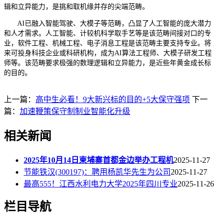
辑和立异能力，是挑和取机缘并存的尖端范畴。
AI已融入智能驾驶、大模子等范畴，凸显了人工智能的庞大潜力
和人才需求。人工智能、计较机科学取手艺等是该范畴间接对口的专
业，软件工程、机械工程、电子消息工程是该范畴主要支持专业。将
来可投身科技企业或科研机构，成为AI算法工程师、大模子研发工程
师等。该范畴要求极强的数理逻辑和立异能力，是近些年黄金成长标
的目的。
上一篇：
高中生必看！9大新兴标的目的+5大保守强项
下一
篇：
加速鞭策保守制制业智能化升级
相关新闻
2025年10月14日柬埔寨首都金边举办工程机
2025-11-27
节能铁汉(300197)：聘用杨凯华先生为公司
2025-11-27
最高555！江西水利电力大学2025年四川专业
2025-11-26
栏目导航