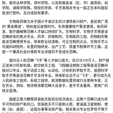
院、南京丛林学院、郑州学院，以及附属各省（区、市）属高校，如
学院、湖南学院等。院校的学类、手艺类相关专业一般正在本科提前
批进行登科，且对成就有要求。
生物医药做为关乎国计平易近生的计谋性新兴财产，是前景广漠
的“黄金赛道”，特别是后疫情时代，生命健康财产需求激增，新药研
发、医疗器械等范畴人才缺口持续扩大。生物科学、生物手艺等是该
范畴研发的焦点专业，药学、药物制剂、生物医药工程、药物制剂等
是该范畴使用专业，将来职业径清晰，可正在制药企业、生物手艺公
司或科研院所，处置药物研发、出产工艺、质量节制等环节工做。这
是一个兼具社会价值取专业深度的不变成长范畴。
国内无人机范畴“飞手”等人才缺口庞大，估计达100万人，财产链
正送来兴旺新机缘。航空航天工程、飞翔器设想取工程等是该范畴间
接对口专业，电子消息工程、从动化、计较机科学取手艺、遥感科学
取手艺等是该范畴手艺支持专业。将来职业远不止“飞手”，更可成为无
人机研发工程师、系统工程师、航测数据处置师或行业使用专家，正
在农业、测绘、物流等浩繁范畴大显身手，是手艺含量高、使用广的
就业蓝海。
国度正鼎力鞭策贸易航天取低空经济成长，这两个范畴已成为炙
手可热的财产新风口。贸易航天不只是制火箭，更涵盖卫星制制、使
用（如、遥感）、运营办事等全财产链。相关焦点专业包罗但不限于